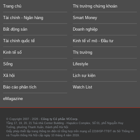
Trang chủ
Thị trường chứng khoán
Tài chính - Ngân hàng
Smart Money
Bất động sản
Doanh nghiệp
Tài chính quốc tế
Kinh tế vĩ mô - Đầu tư
Kinh tế số
Thị trường
Sống
Lifestyle
Xã hội
Lịch sự kiện
Báo cáo phân tích
Watch List
eMagazine
© Copyright 2007 - 2026 -
Công ty Cổ phần VCCorp.
Tầng 17, 19, 20, 21 Toà nhà Center Building - Hapulico Complex, Số 01, phố Nguyễn Huy
Tưởng, phường Thanh Xuân, thành phố Hà Nội
Giấy phép thiết lập trang thông tin điện tử tổng hợp trên mạng số 2216/GP-TTĐT do Sở Thông tin
và Truyền thông Hà Nội cấp ngày 10 tháng 4 năm 2019.