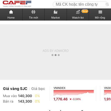
New
Home
Tin mới
Market
Watch list
Mở rộng
Giá vàng SJC
Giá bạc
VNINDEX
VN30
Mua vào
140,300
0%
1,776.46
1,9
-0.04%
Bán ra
143,300
0%