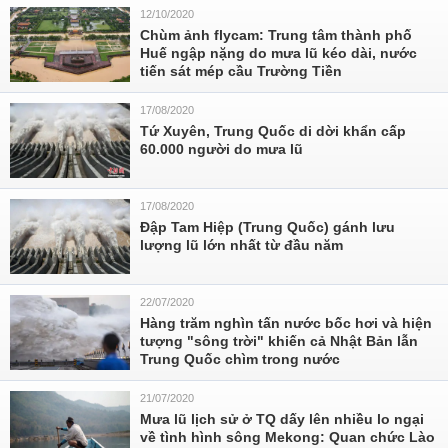
12/10/2020
Chùm ảnh flycam: Trung tâm thành phố
Huế ngập nặng do mưa lũ kéo dài, nước
tiến sát mép cầu Trường Tiền
17/08/2020
Tứ Xuyên, Trung Quốc di dời khẩn cấp
60.000 người do mưa lũ
17/08/2020
Đập Tam Hiệp (Trung Quốc) gánh lưu
lượng lũ lớn nhất từ đầu năm
22/07/2020
Hàng trăm nghìn tấn nước bốc hơi và hiện
tượng "sông trời" khiến cả Nhật Bản lẫn
Trung Quốc chìm trong nước
21/07/2020
Mưa lũ lịch sử ở TQ dấy lên nhiều lo ngại
về tình hình sông Mekong: Quan chức Lào