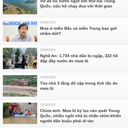
Vỡ đê hồ nước ngọt lớn thứ hai Trung
Quốc, cứu hộ chạy đua với thời gian
29/09/2023
Mưa ở miền Bắc và miền Trung bao giờ
chấm dứt?
28/09/2023
Nghệ An: 1.734 nhà dân bị ngập, 322 hồ
đập đầy nước do mưa lũ
16/08/2023
Tòa nhà 3 tầng đổ sập trong tích tắc do
mưa lũ
23/06/2022
Chùm ảnh: Mưa lũ kỷ lục càn quét Trung
Quốc, nhiều ngôi nhà bị nhấn chìm khiến
người dân buộc phải di tản