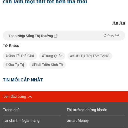
cần làm mọi thứ tốt hơn mà thôi
An An
Copy link
Theo
Nhịp Sống Thị Trường
Từ Khóa:
Kinh Tế Thế Giới
Trung Quốc
KHU TỰ TRỊ TÂY TẠNG
Khu Tự Trị
Phát Triển Kinh Tế
TIN MỚI CẬP NHẬT
Lên đầu trang
Trang chủ
Thị trường chứng khoán
Tài chính - Ngân hàng
Smart Money