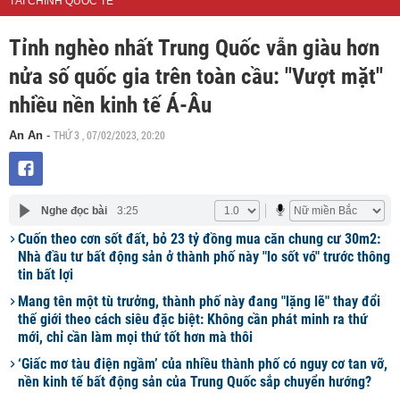
TÀI CHÍNH QUỐC TẾ
Tỉnh nghèo nhất Trung Quốc vẫn giàu hơn
nửa số quốc gia trên toàn cầu: "Vượt mặt"
nhiều nền kinh tế Á-Âu
THỨ 3 , 07/02/2023, 20:20
An An
-
Nghe đọc bài
3:25
Cuốn theo cơn sốt đất, bỏ 23 tỷ đồng mua căn chung cư 30m2:
Nhà đầu tư bất động sản ở thành phố này "lo sốt vó" trước thông
tin bất lợi
Mang tên một tù trưởng, thành phố này đang "lặng lẽ" thay đổi
thế giới theo cách siêu đặc biệt: Không cần phát minh ra thứ
mới, chỉ cần làm mọi thứ tốt hơn mà thôi
‘Giấc mơ tàu điện ngầm’ của nhiều thành phố có nguy cơ tan vỡ,
nền kinh tế bất động sản của Trung Quốc sắp chuyển hướng?