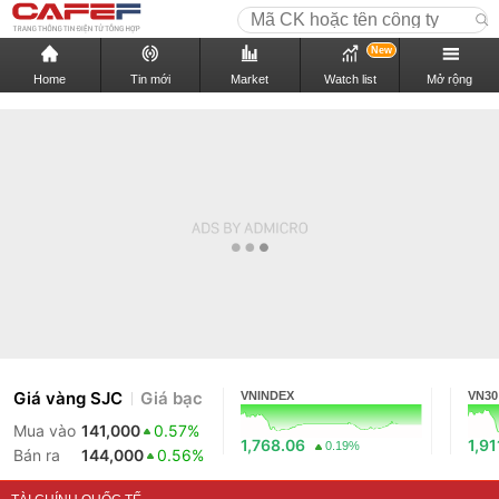
New
Home
Tin mới
Market
Watch list
Mở rộng
Giá vàng SJC
Giá bạc
VNINDEX
VN30
Mua vào
141,000
0.57%
1,768.06
1,91
0.19%
Bán ra
144,000
0.56%