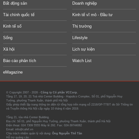
Bất động sản
Doanh nghiệp
Tài chính quốc tế
Kinh tế vĩ mô - Đầu tư
Kinh tế số
Thị trường
Sống
Lifestyle
Xã hội
Lịch sự kiện
Báo cáo phân tích
Watch List
eMagazine
© Copyright 2007 - 2026 -
Công ty Cổ phần VCCorp.
Tầng 17, 19, 20, 21 Toà nhà Center Building - Hapulico Complex, Số 01, phố Nguyễn Huy
Tưởng, phường Thanh Xuân, thành phố Hà Nội
Giấy phép thiết lập trang thông tin điện tử tổng hợp trên mạng số 2216/GP-TTĐT do Sở Thông tin
và Truyền thông Hà Nội cấp ngày 10 tháng 4 năm 2019.
Tầng 21, tòa nhà Center Building.
Địa chỉ: Số 01, phố Nguyễn Huy Tưởng, phường Thanh Xuân, thành phố Hà Nội
Điện thoại: 024 7309 5555 Máy lẻ 292. Fax: 024-39744082
Email: info@cafef.vn
Chịu trách nhiệm quản lý nội dung:
Ông Nguyễn Thế Tân
Hỗ trợ quảng cáo :