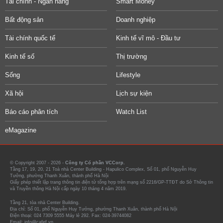
Tài chính - Ngân hàng
Smart Money
Bất động sản
Doanh nghiệp
Tài chính quốc tế
Kinh tế vĩ mô - Đầu tư
Kinh tế số
Thị trường
Sống
Lifestyle
Xã hội
Lịch sự kiện
Báo cáo phân tích
Watch List
eMagazine
© Copyright 2007 - 2026 -
Công ty Cổ phần VCCorp.
Tầng 17, 19, 20, 21 Toà nhà Center Building - Hapulico Complex, Số 01, phố Nguyễn Huy
Tưởng, phường Thanh Xuân, thành phố Hà Nội
Giấy phép thiết lập trang thông tin điện tử tổng hợp trên mạng số 2216/GP-TTĐT do Sở Thông tin
và Truyền thông Hà Nội cấp ngày 10 tháng 4 năm 2019.
Tầng 21, tòa nhà Center Building.
Địa chỉ: Số 01, phố Nguyễn Huy Tưởng, phường Thanh Xuân, thành phố Hà Nội
Điện thoại: 024 7309 5555 Máy lẻ 292. Fax: 024-39744082
Email: info@cafef.vn