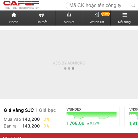
New
Home
Tin mới
Market
Watch list
Mở rộng
Giá vàng SJC
Giá bạc
VNINDEX
VN30
Mua vào
140,200
0%
1,768.06
1,91
0.19%
Bán ra
143,200
0%