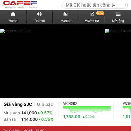
New
Home
Tin mới
Market
Watch list
Mở rộng
Giá vàng SJC
Giá bạc
VNINDEX
VN30
Mua vào
141,000
0.57%
1,768.06
1,91
0.19%
Bán ra
144,000
0.56%