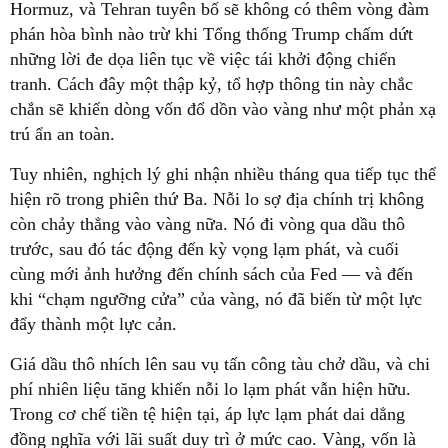
Hormuz, và Tehran tuyên bố sẽ không có thêm vòng đàm
phán hòa bình nào trừ khi Tổng thống Trump chấm dứt
những lời đe dọa liên tục về việc tái khởi động chiến
tranh. Cách đây một thập kỷ, tổ hợp thông tin này chắc
chắn sẽ khiến dòng vốn đổ dồn vào vàng như một phản xạ
trú ẩn an toàn.
Tuy nhiên, nghịch lý ghi nhận nhiều tháng qua tiếp tục thể
hiện rõ trong phiên thứ Ba. Nỗi lo sợ địa chính trị không
còn chảy thẳng vào vàng nữa. Nó đi vòng qua dầu thô
trước, sau đó tác động đến kỳ vọng lạm phát, và cuối
cùng mới ảnh hưởng đến chính sách của Fed — và đến
khi “chạm ngưỡng cửa” của vàng, nó đã biến từ một lực
đẩy thành một lực cản.
Giá dầu thô nhích lên sau vụ tấn công tàu chở dầu, và chi
phí nhiên liệu tăng khiến nỗi lo lạm phát vẫn hiện hữu.
Trong cơ chế tiền tệ hiện tại, áp lực lạm phát dai dẳng
đồng nghĩa với lãi suất duy trì ở mức cao. Vàng, vốn là