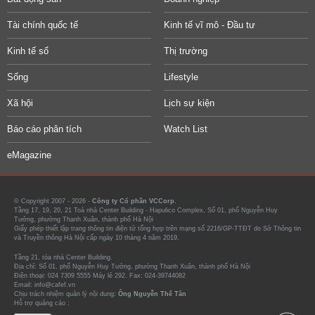
Tài chính quốc tế
Kinh tế vĩ mô - Đầu tư
Kinh tế số
Thị trường
Sống
Lifestyle
Xã hội
Lịch sự kiện
Báo cáo phân tích
Watch List
eMagazine
© Copyright 2007 - 2026 -
Công ty Cổ phần VCCorp.
Tầng 17, 19, 20, 21 Toà nhà Center Building - Hapulico Complex, Số 01, phố Nguyễn Huy
Tưởng, phường Thanh Xuân, thành phố Hà Nội
Giấy phép thiết lập trang thông tin điện tử tổng hợp trên mạng số 2216/GP-TTĐT do Sở Thông tin
và Truyền thông Hà Nội cấp ngày 10 tháng 4 năm 2019.
Tầng 21, tòa nhà Center Building.
Địa chỉ: Số 01, phố Nguyễn Huy Tưởng, phường Thanh Xuân, thành phố Hà Nội
Điện thoại: 024 7309 5555 Máy lẻ 292. Fax: 024-39744082
Email: info@cafef.vn
Chịu trách nhiệm quản lý nội dung:
Ông Nguyễn Thế Tân
Hỗ trợ quảng cáo :