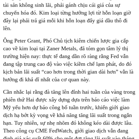
tài sản không sinh lãi, phải gánh chịu cái giá của sự
chuyển hóa đó. Kim loại từng hưởng lợi từ hỗn loạn giờ
đây lại phải trả giá mỗi khi hỗn loạn đẩy giá dầu thô đi
lên.
Ông Peter Grant, Phó Chủ tịch kiêm chiến lược gia cấp
cao về kim loại tại Zaner Metals, đã tóm gọn tâm lý thị
trường hiện nay: thực tế đang dần rõ ràng rằng Fed vẫn
đang tập trung cao độ vào việc kiềm chế lạm phát, do đó
kịch bản lãi suất “cao hơn trong thời gian dài hơn” vẫn là
hướng đi khả dĩ nhất của cơ quan này.
Cần nhắc lại rằng đà tăng lên đỉnh hai tuần của vàng trong
phiên thứ Hai được xây dựng dựa trên báo cáo việc làm
Mỹ yếu hơn dự báo công bố tuần trước, khiến giới giao
dịch hạ bớt kỳ vọng về khả năng tăng lãi suất trong ngắn
hạn. Tuy nhiên, sự nhẹ nhõm đó không kéo dài được lâu.
Theo công cụ CME FedWatch, giới giao dịch vẫn đang
định giá xác suất 60% cho một đợt tăng lãi suất vào tháng