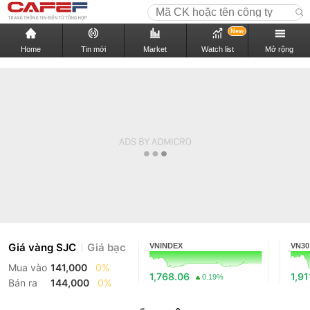
New
Home
Tin mới
Market
Watch list
Mở rộng
Giá vàng SJC
Giá bạc
VNINDEX
VN30
Mua vào
141,000
0%
1,768.06
1,91
0.19%
Bán ra
144,000
0%