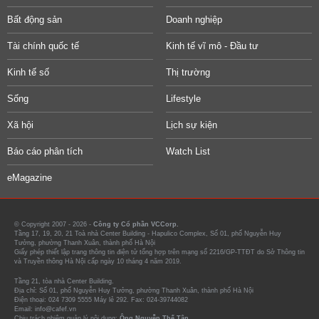
Bất động sản
Doanh nghiệp
Tài chính quốc tế
Kinh tế vĩ mô - Đầu tư
Kinh tế số
Thị trường
Sống
Lifestyle
Xã hội
Lịch sự kiện
Báo cáo phân tích
Watch List
eMagazine
© Copyright 2007 - 2026 -
Công ty Cổ phần VCCorp.
Tầng 17, 19, 20, 21 Toà nhà Center Building - Hapulico Complex, Số 01, phố Nguyễn Huy
Tưởng, phường Thanh Xuân, thành phố Hà Nội
Giấy phép thiết lập trang thông tin điện tử tổng hợp trên mạng số 2216/GP-TTĐT do Sở Thông tin
và Truyền thông Hà Nội cấp ngày 10 tháng 4 năm 2019.
Tầng 21, tòa nhà Center Building.
Địa chỉ: Số 01, phố Nguyễn Huy Tưởng, phường Thanh Xuân, thành phố Hà Nội
Điện thoại: 024 7309 5555 Máy lẻ 292. Fax: 024-39744082
Email: info@cafef.vn
Chịu trách nhiệm quản lý nội dung:
Ông Nguyễn Thế Tân