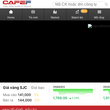
New
Home
Tin mới
Market
Watch list
Mở rộng
Giá vàng SJC
Giá bạc
VNINDEX
VN30
Mua vào
141,000
0%
1,768.06
1,91
0.19%
Bán ra
144,000
0%