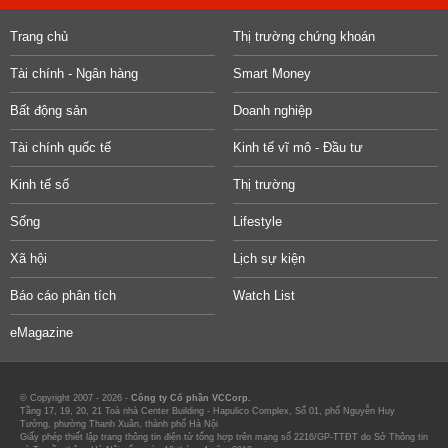
Trang chủ
Thị trường chứng khoán
Tài chính - Ngân hàng
Smart Money
Bất động sản
Doanh nghiệp
Tài chính quốc tế
Kinh tế vĩ mô - Đầu tư
Kinh tế số
Thị trường
Sống
Lifestyle
Xã hội
Lịch sự kiện
Báo cáo phân tích
Watch List
eMagazine
© Copyright 2007 - 2026 -
Công ty Cổ phần VCCorp.
Tầng 17, 19, 20, 21 Toà nhà Center Building - Hapulico Complex, Số 01, phố Nguyễn Huy
Tưởng, phường Thanh Xuân, thành phố Hà Nội
Giấy phép thiết lập trang thông tin điện tử tổng hợp trên mạng số 2216/GP-TTĐT do Sở Thông tin