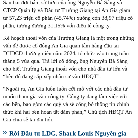
Sau hai đợt bán, sở hữu của ông Nguyễn Bá Sáng và
CTCP Quản lý và Đầu tư Trường Giang tại An Gia giảm
từ 57,23 triệu cổ phần (45,74%) xuống còn 38,97 triệu cổ
phần, tương đương 31,15% vốn điều lệ công ty.
Kế hoạch thoái vốn của Trường Giang là một trong những
vấn đề được cổ đông An Gia quan tâm hàng đầu tại
ĐHĐCĐ thường niên năm 2024, tổ chức vào trung tuần
tháng 5 vừa qua. Trả lời cổ đông, ông Nguyễn Bá Sáng
cho biết Trường Giang thoái vốn cho nhà đầu tư lớn và
“bên đó đang sắp xếp nhân sự vào HĐQT”.
“Ngoài ra, An Gia luôn luôn cởi mở với các nhà đầu tư
muốn tham gia vào công ty. Công ty đang làm việc với
các bên, bao gồm các quỹ và sẽ công bố thông tin chính
thức khi hai bên hoàn tất đàm phán,” Chủ tịch HĐQT An
Gia chia sẻ tại đại hội.
Rời Đầu tư LDG, Shark Louis Nguyễn gia