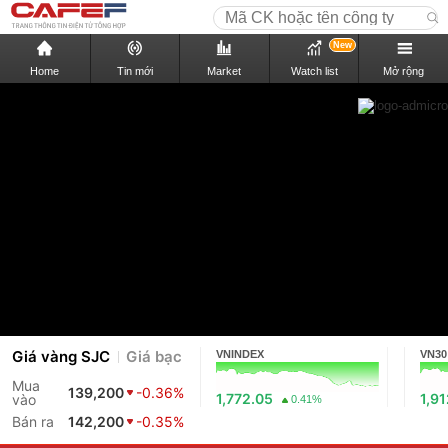
New
Home
Tin mới
Market
Watch list
Mở rộng
Giá vàng SJC
Giá bạc
VNINDEX
VN30
Mua
139,200
-0.36%
1,772.05
1,9
vào
0.41%
Bán ra
142,200
-0.35%