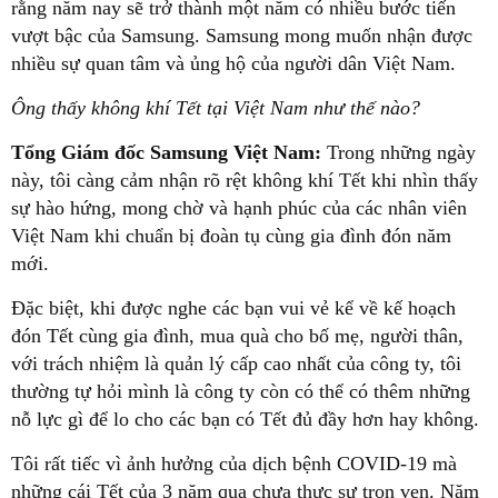
rằng năm nay sẽ trở thành một năm có nhiều bước tiến
vượt bậc của Samsung. Samsung mong muốn nhận được
nhiều sự quan tâm và ủng hộ của người dân Việt Nam.
Ông thấy không khí Tết tại Việt Nam như thế nào?
Tổng Giám đốc Samsung Việt Nam:
Trong những ngày
này, tôi càng cảm nhận rõ rệt không khí Tết khi nhìn thấy
sự hào hứng, mong chờ và hạnh phúc của các nhân viên
Việt Nam khi chuẩn bị đoàn tụ cùng gia đình đón năm
mới.
Đặc biệt, khi được nghe các bạn vui vẻ kể về kế hoạch
đón Tết cùng gia đình, mua quà cho bố mẹ, người thân,
với trách nhiệm là quản lý cấp cao nhất của công ty, tôi
thường tự hỏi mình là công ty còn có thể có thêm những
nỗ lực gì để lo cho các bạn có Tết đủ đầy hơn hay không.
Tôi rất tiếc vì ảnh hưởng của dịch bệnh COVID-19 mà
những cái Tết của 3 năm qua chưa thực sự trọn vẹn. Năm