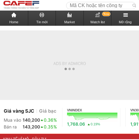
New
Home
Tin mới
Market
Watch list
Mở rộng
Giá vàng SJC
Giá bạc
VNINDEX
VN30
Mua vào
140,200
0.36%
1,768.06
1,91
0.19%
Bán ra
143,200
0.35%