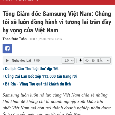
KINH TẾ VĨ MÔ - ĐẦU TƯ
Tổng Giám đốc Samsung Việt Nam: Chúng
tôi sẽ luôn đồng hành vì tương lai tràn đầy
hy vọng của Việt Nam
THỨ 5 , 26/01/2023, 15:35
Theo Đức Tuân
-
Nghe đọc bài
7:09
Du lịch Cần Thơ ‘bội thu’ dịp Tết
Cảng Cái Lân bốc xếp 113.000 tấn hàng rời
Bà Rịa - Vũng Tàu quá tải khách du lịch
Samsung luôn luôn nỗ lực cùng Việt Nam chia sẻ những
khó khăn để không chỉ là doanh nghiệp xuất khẩu lớn
nhất Việt Nam mà còn trở thành doanh nghiệp nhận được
tình cảm yêu mến của người dân Việt Nam.