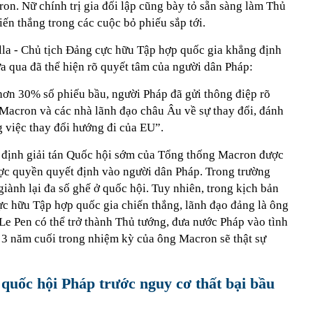
on. Nữ chính trị gia đối lập cũng bày tỏ sẵn sàng làm Thủ
ến thắng trong các cuộc bỏ phiếu sắp tới.
lla - Chủ tịch Đảng cực hữu Tập hợp quốc gia khẳng định
a qua đã thể hiện rõ quyết tâm của người dân Pháp:
hơn 30% số phiếu bầu, người Pháp đã gửi thông điệp rõ
acron và các nhà lãnh đạo châu Âu về sự thay đổi, đánh
g việc thay đổi hướng đi của EU”.
t định giải tán Quốc hội sớm của Tổng thống Macron được
cược quyền quyết định vào người dân Pháp. Trong trường
giành lại đa số ghế ở quốc hội. Tuy nhiên, trong kịch bản
 hữu Tập hợp quốc gia chiến thắng, lãnh đạo đảng là ông
Le Pen có thể trở thành Thủ tướng, đưa nước Pháp vào tình
à 3 năm cuối trong nhiệm kỳ của ông Macron sẽ thật sự
quốc hội Pháp trước nguy cơ thất bại bầu