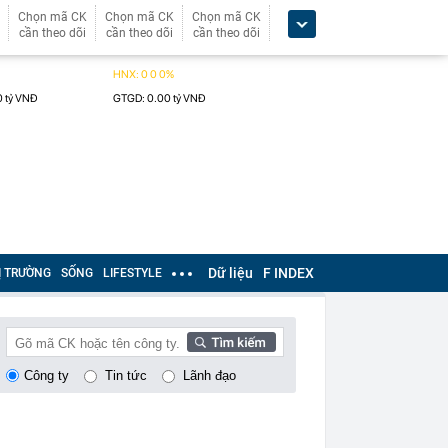
Chọn mã CK
Chọn mã CK
Chọn mã CK
cần theo dõi
cần theo dõi
cần theo dõi
Dữ liệu
F INDEX
Ị TRƯỜNG
SỐNG
LIFESTYLE
Công ty
Tin tức
Lãnh đạo