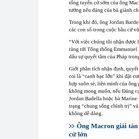
tổng tuyển cử sớm của ông Macr
tướng nếu đảng của bà giành chi
Trong khi đó, ông Jordan Barde
các con số trong cuộc bầu cử vừ
“Với việc chúng tôi nhận được 
ràng tới Tổng thống Emmanuel M
dấu sự quyết tâm của Pháp tron
Giới phân tích nhận định, quyế
coi là “canh bạc lớn” khi đặt 
hợp suôn sẻ, liên minh của ông 
không mong muốn, nếu Đảng cực
Jordan Badella hoặc bà Marine 
trạng “chung sống chính trị” v
không dễ dàng.
Ông Macron giải tán 
cử lớn