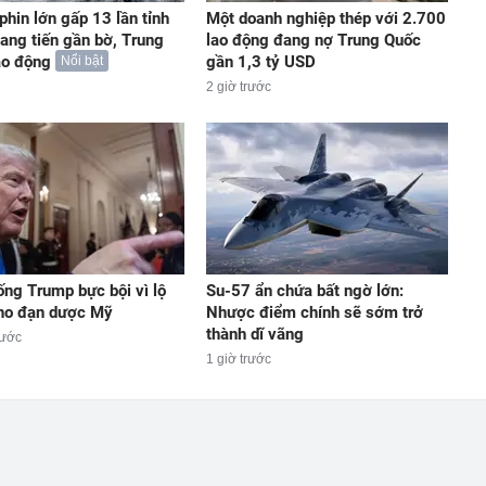
phin lớn gấp 13 lần tỉnh
Một doanh nghiệp thép với 2.700
iang tiến gần bờ, Trung
lao động đang nợ Trung Quốc
áo động
gần 1,3 tỷ USD
Nổi bật
2 giờ trước
ống Trump bực bội vì lộ
Su-57 ẩn chứa bất ngờ lớn:
kho đạn dược Mỹ
Nhược điểm chính sẽ sớm trở
thành dĩ vãng
rước
1 giờ trước