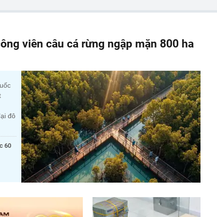
ông viên câu cá rừng ngập mặn 800 ha
quốc
t
ại đô
c 60