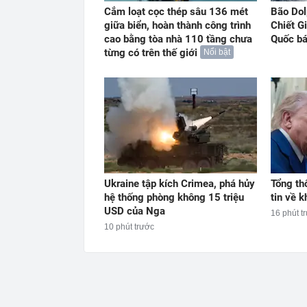
Cắm loạt cọc thép sâu 136 mét
Bão Dol
giữa biển, hoàn thành công trình
Chiết G
cao bằng tòa nhà 110 tầng chưa
Quốc b
từng có trên thế giới
Nổi bật
Ukraine tập kích Crimea, phá hủy
Tổng th
hệ thống phòng không 15 triệu
tin về 
USD của Nga
16 phút t
10 phút trước