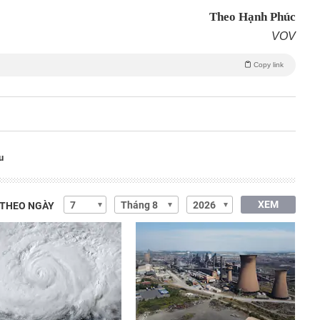
Theo Hạnh Phúc
VOV
Copy link
u
XEM
 THEO NGÀY