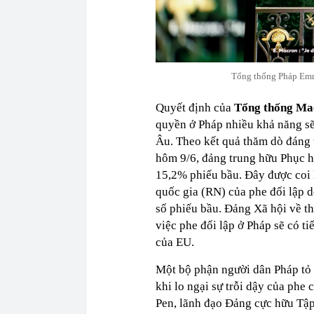
Tổng thống Pháp Emma
Quyết định của
Tổng thống M
quyền ở Pháp nhiều khả năng sẽ
Âu. Theo kết quả thăm dò đáng 
hôm 9/6, đảng trung hữu Phục h
15,2% phiếu bầu. Đây được coi 
quốc gia (RN) của phe đối lập 
số phiếu bầu. Đảng Xã hội về t
việc phe đối lập ở Pháp sẽ có ti
của EU.
Một bộ phận người dân Pháp tỏ
khi lo ngại sự trỗi dậy của phe
Pen, lãnh đạo Đảng cực hữu Tập