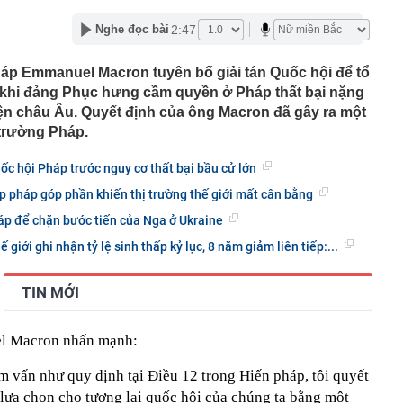
phẩm”
2:47
Nghe đọc bài
pple giấu kín suốt 15 năm trên iPhone
àng nhiều gia đình không còn phơi quần áo ở ban công?
áp Emmanuel Macron tuyên bố giải tán Quốc hội để tổ
 ngoài trời đang được dùng theo 1 cách rất khác
khi đảng Phục hưng cầm quyền ở Pháp thất bại nặng
n thuộc có khả năng tích tụ kim loại nặng, người Việt
ện châu Âu. Quyết định của ông Macron đã gây ra một
nguồn gốc trước khi sử dụng
 trường Pháp.
ịch đi học trở lại của học sinh 34 tỉnh, thành phố sau kỳ
ốc hội Pháp trước nguy cơ thất bại bầu cử lớn
Việt hầu như món nào cũng có hành lá?
p pháp góp phần khiến thị trường thế giới mất cân bằng
g quà, 5 câu nói này đủ sức khiến mối quan hệ phụ
viên gắn bó khăng khít, con trẻ được hưởng lợi!
háp để chặn bước tiến của Nga ở Ukraine
ích Crimea, phá hủy hệ thống phòng không 15 triệu USD
ế giới ghi nhận tỷ lệ sinh thấp kỷ lục, 8 năm giảm liên tiếp:...
m đốc Nhà hát Chèo Quân đội mua ô tô tặng sinh nhật
m 12 tuổi
TIN MỚI
 29A "dính" gần 100 lần phạt nguội do chạy quá tốc độ quy
háng 7/2026 vi phạm 21 lần
l Macron nhấn mạnh:
ump bực bội vì lộ tin về kho đạn dược Mỹ
m vấn như quy định tại Điều 12 trong Hiến pháp, tôi quyết
 lựa chọn cho tương lai quốc hội của chúng ta bằng một