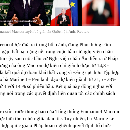
nuel Macron tuyên bố giải tán Quốc hội. Ảnh: Reuters
acron
được đưa ra trong bối cảnh, đảng Phục hưng cầm
 gặp thất bại nặng nề trong cuộc bầu cử nghị viện châu
tin cậy sau cuộc bầu cử Nghị viện châu Âu diễn ra ở Pháp
ưng của ông Macron dự kiến chỉ giành được từ 14,8 -
là kết quả dự đoán khá thất vọng vì Đảng cực hữu Tập hợp
do bà Marine Le Pen lãnh đạo dự kiến giành từ 31,5 - 33%
hứ 3 với 14 % số phiếu bầu. Kết quả này đồng nghĩa với
ếng nói trong các quyết định liên quan tới các chính sách
 ra sốc trước thông báo của Tổng thống Emmanuel Macron
 cực hữu theo chủ nghĩa dân tộc. Tuy nhiên, bà Marine Le
 hợp quốc gia ở Pháp hoan nghênh quyết định tổ chức