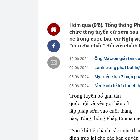
chắn là siêu 
23:14
Bí mật được A
22:56
Vì sao ngày c
Hôm qua (9/6), Tổng thống Ph
Vài mét vuông
chức tổng tuyển cử sớm sau 
22:48
5 LOẠI rau que
nề trong cuộc bầu cử Nghị vi
nên cẩn thận 
“cơn địa chấn” đối với chính
22:28
CHÍNH THỨC: L
nghỉ hè
Ông Macron giải tán qu
10-06-2024
22:25
Vì sao đồ ăn 
Lệnh trừng phạt bất hợ
09-06-2024
22:07
Không cần tặn
huynh - giáo 
Mỹ triển khai 2 biện p
05-06-2024
22:03
Ukraine tập k
Nền kinh tế lớn thứ 4 th
05-06-2024
của Nga
Trong tuyên bố giải tán
22:02
Nam NSND, Giá
vợ thiếu tá ké
quốc hội và kêu gọi bầu cử
21:51
Một ô tô biển
lập pháp sớm vào cuối tháng
định: Riêng t
này, Tổng thống Pháp Emmanue
21:37
Tổng thống Tr
“Sau khi tiến hành các cuộc tha
định trao lại cho các bạn quyền