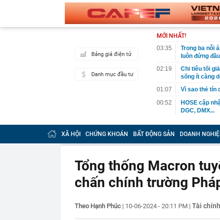
MỚI NHẤT!
03:35
Trong ba nỗi 
Bảng giá điện tử
luôn đứng đầ
02:19
Chi tiêu tối 
Danh mục đầu tư
sống ít càng d
01:07
Vì sao thẻ tín
00:52
HOSE cập nhật
DGC, DMX...
00:12
Tiền lớn bất n
phiếu Việt Na
XÃ HỘI
CHỨNG KHOÁN
BẤT ĐỘNG SẢN
DOANH NGHIỆ
00:05
Một doanh ngh
tỷ USD
Tổng thống Macron tuyê
00:04
Một yếu tố qu
chấn chính trường Phá
23:40
Người đàn ông
sau bác sĩ hỏi
23:34
Nam ca sĩ rao
Tài chín
Theo Hạnh Phúc
|
10-06-2024 - 20:11 PM
|
còn 400 tỷ
23:28
Trấn Thành cô