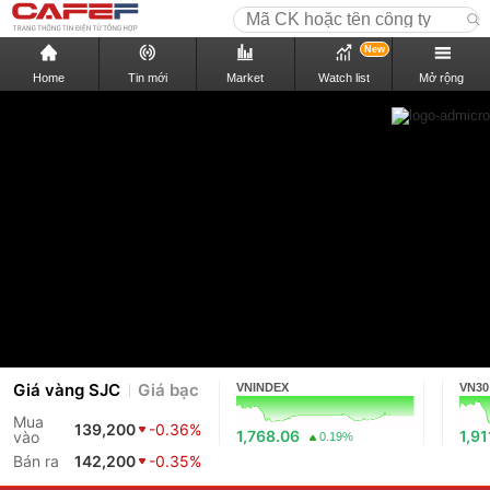
New
Home
Tin mới
Market
Watch list
Mở rộng
Giá vàng SJC
Giá bạc
VNINDEX
VN30
Mua
139,200
-0.36%
1,768.06
1,91
vào
0.19%
Bán ra
142,200
-0.35%