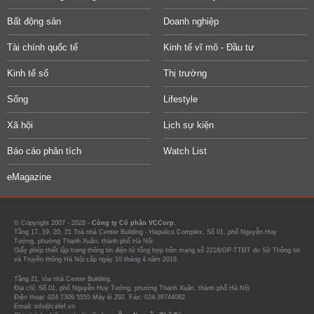
Bất động sản
Doanh nghiệp
Tài chính quốc tế
Kinh tế vĩ mô - Đầu tư
Kinh tế số
Thị trường
Sống
Lifestyle
Xã hội
Lịch sự kiện
Báo cáo phân tích
Watch List
eMagazine
© Copyright 2007 - 2026 -
Công ty Cổ phần VCCorp.
Tầng 17, 19, 20, 21 Toà nhà Center Building - Hapulico Complex, Số 01, phố Nguyễn Huy
Tưởng, phường Thanh Xuân, thành phố Hà Nội
Giấy phép thiết lập trang thông tin điện tử tổng hợp trên mạng số 2216/GP-TTĐT do Sở Thông tin
và Truyền thông Hà Nội cấp ngày 10 tháng 4 năm 2019.
Tầng 21, tòa nhà Center Building.
Địa chỉ: Số 01, phố Nguyễn Huy Tưởng, phường Thanh Xuân, thành phố Hà Nội
Điện thoại: 024 7309 5555 Máy lẻ 292. Fax: 024-39744082
Email: info@cafef.vn