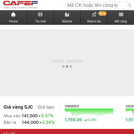
New
Home
Tin mới
Market
Watch list
Mở rộng
Giá vàng SJC
Giá bạc
VNINDEX
VN30
Mua vào
141,000
0.57%
1,768.06
1,91
0.19%
Bán ra
144,000
0.56%