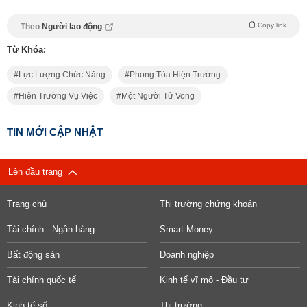
Copy link
Theo
Người lao động
Từ Khóa:
Lực Lượng Chức Năng
Phong Tỏa Hiện Trường
Hiện Trường Vụ Việc
Một Người Tử Vong
TIN MỚI CẬP NHẬT
Lên đầu trang
Trang chủ
Thị trường chứng khoán
Tài chính - Ngân hàng
Smart Money
Bất động sản
Doanh nghiệp
Tài chính quốc tế
Kinh tế vĩ mô - Đầu tư
Kinh tế số
Thị trường