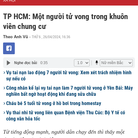
XÃ HỘI
TP HCM: Một người tử vong trong khuôn
viên chung cư
THỨ 6 , 26/04/2024, 16:36
Theo Anh Vũ
-
Nghe đọc bài
0:35
Vụ tai nạn lao động 7 người tử vong: Xem xét trách nhiệm hình
sự nếu có
Công nhân kể lại vụ tai nạn làm 7 người tử vong ở Yên Bái: Máy
nghiền bất ngờ hoạt động khi đang sửa chữa
Cháu bé 5 tuổi tử vong ở hồ bơi trong homestay
Vụ thai nhi tử vong liên quan Bệnh viện Thu Cúc: Bộ Y tế có
công văn hỏa tốc
Từ tiếng động mạnh, người dân chạy đến thì thấy một