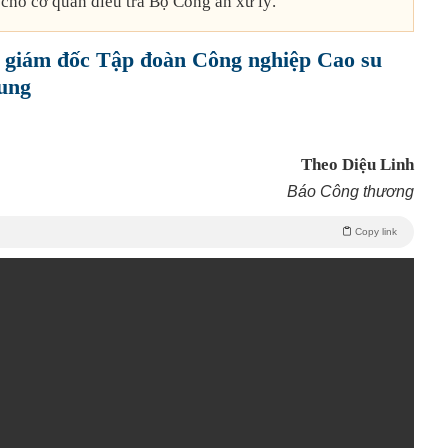
cho cơ quan điều tra Bộ Công an xử lý.
 giám đốc Tập đoàn Công nghiệp Cao su
ung
Theo Diệu Linh
Báo Công thương
Copy link