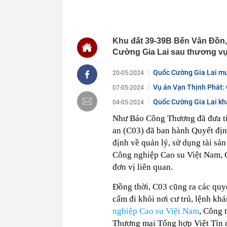
phạt nguội th
10:18
Không phải US
10:16
Cận cảnh cụm 
Khu đất 39-39B Bến Vân Đồn, 
ốc 21 tầng
Cường Gia Lai sau thương vụ 
10:13
Phát hiện cọc
đường không c
Quốc Cường Gia Lai mu
thẳng trụ sở c
20-05-2024
10:11
Lời khuyên ch
Vụ án Vạn Thịnh Phát:
07-05-2024
10:10
Sắp công bố đ
Quốc Cường Gia Lai kh
04-05-2024
10:05
Khách Tây "lụ
Như Báo Công Thương đã đưa tin
chuẩn đét, t
an (C03) đã ban hành Quyết đị
10:03
Giá bạc thỏi,
định về quản lý, sử dụng tài sản
Hải, Sacomban
Công nghiệp Cao su Việt Nam, C
10:02
Tiêu chí phân
tại doanh ngh
đơn vị liên quan.
10:01
Giá bạc vượt 
Đồng thời, C03 cũng ra các quyế
10:00
Nga đang phát
cấm đi khỏi nơi cư trú, lệnh kh
nghiệp Cao su Việt Nam
, Công 
Thương mại Tổng hợp Việt Tín c