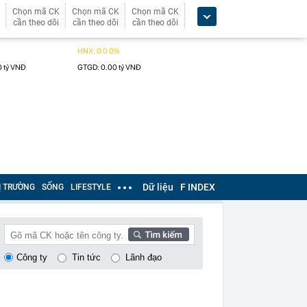
Chọn mã CK
Chọn mã CK
Chọn mã CK
cần theo dõi
cần theo dõi
cần theo dõi
Dữ liệu
F INDEX
Ị TRƯỜNG
SỐNG
LIFESTYLE
Công ty
Tin tức
Lãnh đạo