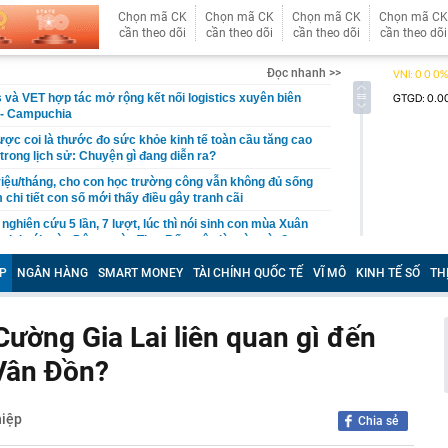
Chọn mã CK
Chọn mã CK
Chọn mã CK
Chọn mã CK
cần theo dõi
cần theo dõi
cần theo dõi
cần theo dõi
Đọc nhanh >>
và VET hợp tác mở rộng kết nối logistics xuyên biên
 - Campuchia
được coi là thước đo sức khỏe kinh tế toàn cầu tăng cao
trong lịch sử: Chuyện gì đang diễn ra?
riệu/tháng, cho con học trường công vẫn không đủ sống
chi tiết con số mới thấy điều gây tranh cãi
nghiên cứu 5 lần, 7 lượt, lúc thì nói sinh con mùa Xuân
úc lại nói mùa Đông, mùa Thu: Rốt cuộc là mùa nào?
hua xuất hiện nước màu vàng sau khi mở nắp?
P
NGÂN HÀNG
SMART MONEY
TÀI CHÍNH QUỐC TẾ
VĨ MÔ
KINH TẾ SỐ
TH
 6 chị em góp tiền xây cho bố mẹ: Chi phí 1,08 tỷ đồng,
ến tất cả ngỡ ngàng
Cường Gia Lai liên quan gì đến
ấy rắn bò vào nhà, lời khuyên cho tất cả mọi người lưu ý
 Vân Đồn?
ó thêm khu công nghiệp hơn 2.100 tỷ đồng tại tỉnh “thủ
ệp” nước ta, nơi Vingroup, Sun Group, T&T cùng hiện
iệp
ne cũ vừa bị Apple "khai tử"
Chia sẻ
g tiện vi phạm trong danh sách sau nhanh chóng nộp