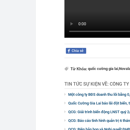
Chia sẻ
quốc cường gia lai,
Novala
Từ Khóa:
TIN TỨC SỰ KIỆN VỀ:
CÔNG TY
Một công ty BĐS doanh thu lõi bằng 0,
Quốc Cường Gia Lai báo lãi đột biến,
QCG: Giải trình biến động LNST quý 2
QCG: Báo cáo tình hình quản trị 6 th
QCG: Biên bản họp và Nghị quyết ĐH