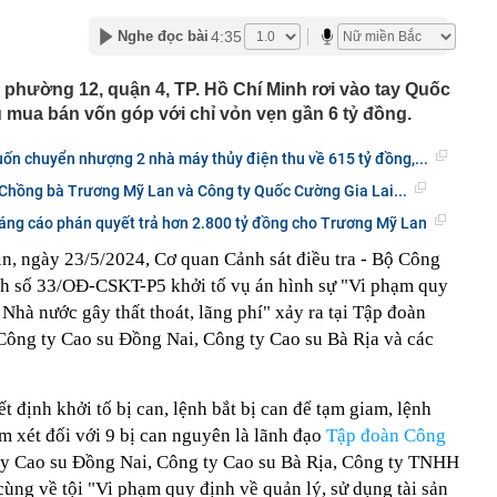
eo Nghị định 168
4:35
Nghe đọc bài
D hay NDT, một đồng tiền khác vừa được 'vũ khí hoá'
chung cư phố cổ Hà Nội được đề xuất cải tạo thành cao
phường 12, quận 4, TP. Hồ Chí Minh rơi vào tay Quốc
mua bán vốn góp với chỉ vỏn vẹn gần 6 tỷ đồng.
 tiền buộc dây chun nhiều mệnh giá 500k, 200k… ở đoạn
ó camera giám sát, Trần Ngọc Hà SN 1992 lập tức tới
ốn chuyển nhượng 2 nhà máy thủy điện thu về 615 tỷ đồng,...
ông an trình báo
o 3 con giáp cần thận trọng nhất tháng 7 Âm lịch
 Chồng bà Trương Mỹ Lan và Công ty Quốc Cường Gia Lai...
iểm chuẩn đại học 2026: Thí sinh cần lưu ý gì?
áng cáo phán quyết trả hơn 2.800 tỷ đồng cho Trương Mỹ Lan
y" dịch vụ đóng giày dép ở Hội An: Pháp sư Việt đo chân
, ngày 23/5/2024, Cơ quan Cảnh sát điều tra - Bộ Công
hành phẩm đẹp vượt sức tưởng tượng
nh số 33/OĐ-CSKT-P5 khởi tố vụ án hình sự "Vi phạm quy
 bạc miếng sáng ngày 7/8 tại Ancarat, DOJI, Bảo Tín Mạnh
 Nhà nước gây thất thoát, lãng phí" xảy ra tại Tập đoàn
k,...
ông ty Cao su Đồng Nai, Công ty Cao su Bà Rịa và các
 loại doanh nghiệp để thực hiện cơ cấu lại vốn nhà nước
iệp
61 USD/ounce, chuyên gia dự báo 'thời của bạc' sắp tới
t định khởi tố bị can, lệnh bắt bị can để tạm giam, lệnh
 triển vắc-xin mới điều trị 3 bệnh ung thư nguy hiểm
ám xét đối với 9 bị can nguyên là lãnh đạo
Tập đoàn Công
ty Cao su Đồng Nai, Công ty Cao su Bà Rịa, Công ty TNHH
ùng về tội "Vi phạm quy định về quản lý, sử dụng tài sản