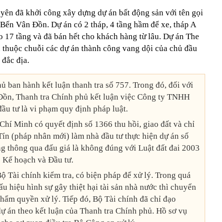
ên đã khởi công xây dựng dự án bất động sản với tên gọi
 Bến Vân Đồn. Dự án có 2 tháp, 4 tầng hầm để xe, tháp A
ao 17 tầng và đã bán hết cho khách hàng từ lâu. Dự án The
n thuộc chuỗi các dự án thành công vang dội của chủ đầu
 đắc địa.
 ban hành kết luận thanh tra số 757. Trong đó, đối với
 Đồn, Thanh tra Chính phủ kết luận việc Công ty TNHH
ầu tư là vi phạm quy định pháp luật.
hí Minh có quyết định số 1366 thu hồi, giao đất và chỉ
ín (pháp nhân mới) làm nhà đầu tư thực hiện dự án số
thông qua đấu giá là không đúng với Luật đất đai 2003
 Kế hoạch và Đầu tư.
ộ Tài chính kiểm tra, có biện pháp để xử lý. Trong quá
dấu hiệu hình sự gây thiệt hại tài sản nhà nước thì chuyển
 thẩm quyền xử lý. Tiếp đó, Bộ Tài chính đã chỉ đạo
dự án theo kết luận của Thanh tra Chính phủ. Hồ sơ vụ