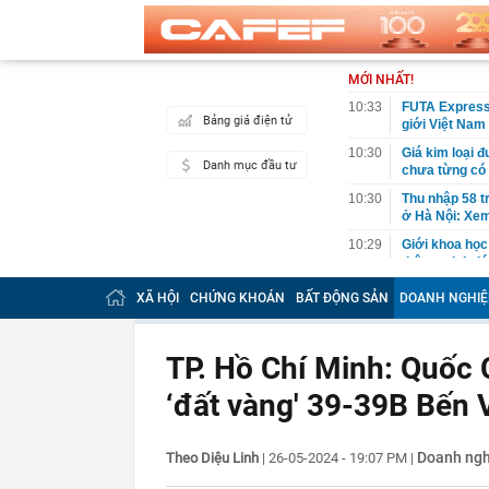
MỚI NHẤT!
10:33
FUTA Express 
Bảng giá điện tử
giới Việt Nam
10:30
Giá kim loại 
Danh mục đầu tư
chưa từng có 
10:30
Thu nhập 58 t
ở Hà Nội: Xem 
10:29
Giới khoa học 
thông minh, l
10:27
Vì sao sữa c
XÃ HỘI
CHỨNG KHOÁN
BẤT ĐỘNG SẢN
DOANH NGHIỆ
10:26
Căn nhà ở quê
thành quả khi
TP. Hồ Chí Minh: Quốc 
10:25
Cuối tháng th
‘đất vàng' 39-39B Bến
10:24
Taseco Land c
phủ công nghi
diện
Doanh ngh
Theo Diệu Linh
|
26-05-2024 - 19:07 PM
|
10:19
Cách bán iPho
10:19
550 chủ phươn