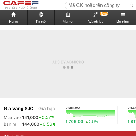
New
Home
Tin mới
Market
Watch list
Mở rộng
Giá vàng SJC
Giá bạc
VNINDEX
VN30
Mua vào
141,000
0.57%
1,768.06
1,91
0.19%
Bán ra
144,000
0.56%