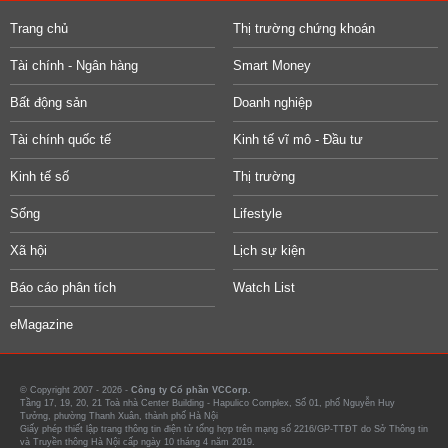
Trang chủ
Thị trường chứng khoán
Tài chính - Ngân hàng
Smart Money
Bất động sản
Doanh nghiệp
Tài chính quốc tế
Kinh tế vĩ mô - Đầu tư
Kinh tế số
Thị trường
Sống
Lifestyle
Xã hội
Lịch sự kiện
Báo cáo phân tích
Watch List
eMagazine
© Copyright 2007 - 2026 -
Công ty Cổ phần VCCorp.
Tầng 17, 19, 20, 21 Toà nhà Center Building - Hapulico Complex, Số 01, phố Nguyễn Huy
Tưởng, phường Thanh Xuân, thành phố Hà Nội
Giấy phép thiết lập trang thông tin điện tử tổng hợp trên mạng số 2216/GP-TTĐT do Sở Thông tin
và Truyền thông Hà Nội cấp ngày 10 tháng 4 năm 2019.