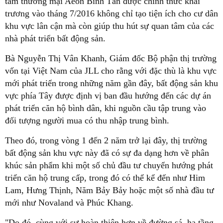
tâm thương mại Aeon Bình Tân được chính thức khai
trương vào tháng 7/2016 không chỉ tạo tiện ích cho cư dân
khu vực lân cận mà còn giúp thu hút sự quan tâm của các
nhà phát triển bất động sản.
Bà Nguyễn Thị Vân Khanh, Giám đốc Bộ phận thị trường
vốn tại Việt Nam của JLL cho rằng với đặc thù là khu vực
mới phát triển trong những năm gần đây, bất động sản khu
vực phía Tây được định vị ban đầu hướng đến các dự án
phát triển căn hộ bình dân, khi nguồn cầu tập trung vào
đối tượng người mua có thu nhập trung bình.
Theo đó, trong vòng 1 đến 2 năm trở lại đây, thị trường
bất động sản khu vực này đã có sự đa dạng hơn về phân
khúc sản phẩm khi một số chủ đầu tư chuyển hướng phát
triển căn hộ trung cấp, trong đó có thể kể đến như Him
Lam, Hưng Thịnh, Năm Bảy Bảy hoặc một số nhà đầu tư
mới như Novaland và Phúc Khang.
"Do đó, cùng với sự hoàn thiện hơn về đường sá, hạ tầng