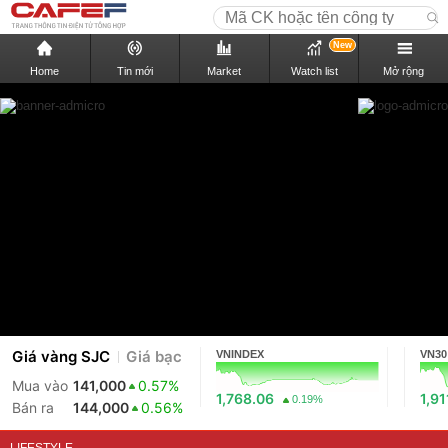
New
Home
Tin mới
Market
Watch list
Mở rộng
Giá vàng SJC
Giá bạc
VNINDEX
VN30
Mua vào
141,000
0.57%
1,768.06
1,91
0.19%
Bán ra
144,000
0.56%