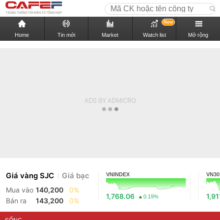
New
Home
Tin mới
Market
Watch list
Mở rộng
Giá vàng SJC
Giá bạc
VNINDEX
VN30
Mua vào
140,200
0%
1,768.06
1,91
0.19%
Bán ra
143,200
0%