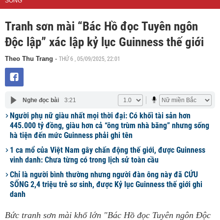
SỐNG
Tranh sơn mài “Bác Hồ đọc Tuyên ngôn
Độc lập” xác lập kỷ lục Guinness thế giới
THỨ 6 , 05/09/2025, 22:01
Theo Thu Trang
-
Nghe đọc bài
3:21
Người phụ nữ giàu nhất mọi thời đại: Có khối tài sản hơn
445.000 tỷ đồng, giàu hơn cả “ông trùm nhà băng” nhưng sống
hà tiện đến mức Guinness phải ghi tên
1 ca mổ của Việt Nam gây chấn động thế giới, được Guinness
vinh danh: Chưa từng có trong lịch sử toàn cầu
Chỉ là người bình thường nhưng người đàn ông này đã CỨU
SỐNG 2,4 triệu trẻ sơ sinh, được Kỷ lục Guinness thế giới ghi
danh
Bức tranh sơn mài khổ lớn "Bác Hồ đọc Tuyên ngôn Độc