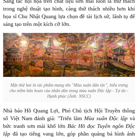
Sáng tác hội họa trên chất liệu sơn mài luôn là thử thách
trong nghệ thuật tạo hình, càng thử thách nhiều hơn khi
họa sĩ Chu Nhật Quang lựa chọn đề tài lịch sử, lãnh tụ để
sáng tạo trên một kích cỡ lớn.
Mặt thứ hai là tác phẩm mang tên "Mùa xuân dân tộc", biểu trưng
cho niềm hân hoan của nhân dân trong mùa xuân Độc lập - Tự do -
Hạnh phúc (Ảnh: NSCC)
Nhà báo Hồ Quang Lợi, Phó Chủ tịch Hội Truyền thông
số Việt Nam đánh giá: "Triển lãm
Mùa xuân Độc lập
và
bức tranh sơn mài khổ lớn
Bác Hồ đọc Tuyên ngôn Độc
lập
đã tạo tiếng vang lớn, góp phần quảng bá hình ảnh