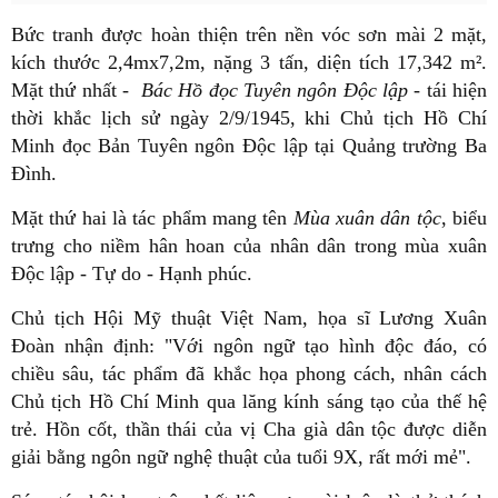
Bức tranh được hoàn thiện trên nền vóc sơn mài 2 mặt,
kích thước 2,4mx7,2m, nặng 3 tấn, diện tích 17,342 m².
Mặt thứ nhất -
Bác Hồ đọc Tuyên ngôn Độc lập
- tái hiện
thời khắc lịch sử ngày 2/9/1945, khi Chủ tịch Hồ Chí
Minh đọc Bản Tuyên ngôn Độc lập tại Quảng trường Ba
Đình.
Mặt thứ hai là tác phẩm mang tên
Mùa xuân dân tộc
, biểu
trưng cho niềm hân hoan của nhân dân trong mùa xuân
Độc lập - Tự do - Hạnh phúc.
Chủ tịch Hội Mỹ thuật Việt Nam, họa sĩ Lương Xuân
Đoàn nhận định: "Với ngôn ngữ tạo hình độc đáo, có
chiều sâu, tác phẩm đã khắc họa phong cách, nhân cách
Chủ tịch Hồ Chí Minh qua lăng kính sáng tạo của thế hệ
trẻ. Hồn cốt, thần thái của vị Cha già dân tộc được diễn
giải bằng ngôn ngữ nghệ thuật của tuổi 9X, rất mới mẻ".