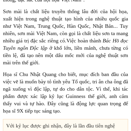
Sơn mài là chất liệu truyền thống lâu đời của hội họa,
xuất hiện trong nghệ thuật tạo hình của nhiều quốc gia
như Việt Nam, Trung Quốc, Hàn Quốc, Nhật Bản... Tuy
nhiên, sơn mài Việt Nam, còn gọi là chất liệu sơn ta mang
nhiều giá trị đặc sắc riêng có.Việc hoàn thành
Bác Hồ đọc
Tuyên ngôn Độc lập
ở khổ lớn, liền mảnh, chưa từng có
tiền lệ, đã tạo nên một dấu mốc mới của nghệ thuật sơn
mài trên thế giới.
Họa sĩ Chu Nhật Quang cho biết, mục đích ban đầu của
việc vẽ là muốn bày tỏ tình yêu Tổ quốc, tri ân cha ông đã
ngã xuống vì độc lập, tự do cho dân tộc. Vì thế, khi tác
phẩm được xác lập kỷ lục Guinness thế giới, anh cảm
thấy vui và tự hào. Đây cũng là động lực quan trọng để
họa sĩ 9X tiếp tục sáng tạo.
Với kỷ lục được ghi nhận, đây là lần đầu tiên nghệ