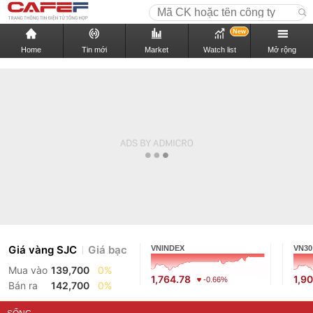
New
Home
Tin mới
Market
Watch list
Mở rộng
Giá vàng SJC
Giá bạc
VNINDEX
VN30
Mua vào
139,700
0%
1,764.78
1,9
-0.66%
Bán ra
142,700
0%