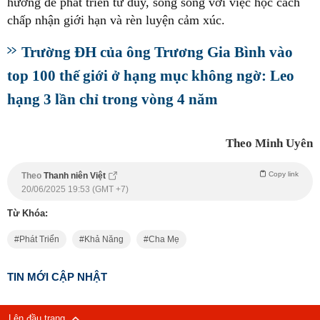
hướng để phát triển tư duy, song song với việc học cách
chấp nhận giới hạn và rèn luyện cảm xúc.
Trường ĐH của ông Trương Gia Bình vào
top 100 thế giới ở hạng mục không ngờ: Leo
hạng 3 lần chỉ trong vòng 4 năm
Theo Minh Uyên
Copy link
Theo
Thanh niên Việt
20/06/2025 19:53 (GMT +7)
Từ Khóa:
Phát Triển
Khả Năng
Cha Mẹ
TIN MỚI CẬP NHẬT
Lên đầu trang