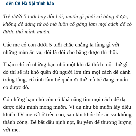
đến CA Hà Nội trình báo
Trẻ dưới 5 tuổi hay đòi hỏi, muốn gì phải có bằng được,
không dễ dàng từ bỏ mà luôn cố gắng làm mọi cách để có
được thứ mình muốn.
Các mẹ có con dưới 5 tuổi chắc chẳng lạ lùng gì với
những màn ăn vạ, đòi là đòi cho bằng được thì thôi.
Thậm chí có những bạn nhỏ một khi đã thích một thứ gì
đó thì sẽ rất khó quên dù người lớn tìm mọi cách để đánh
trống lảng, cố tình làm bé quên đi thứ mà bé đang muốn
có được đó.
Có những bạn nhỏ còn có khả năng tìm mọi cách để đạt
được điều mình mong muốn. Ví dụ như bé muốn lấy điều
khiển TV mẹ cất ở trên cao, sau khi khóc lóc ăn vạ không
thành công. Bé bắt đầu nịnh nọt, âu yếm để thương lượng
với mẹ.