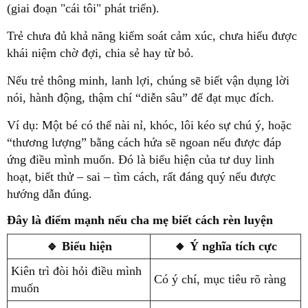
(giai đoạn "cái tôi" phát triển).
Trẻ chưa đủ khả năng kiểm soát cảm xúc, chưa hiểu được
khái niệm chờ đợi, chia sẻ hay từ bỏ.
Nếu trẻ thông minh, lanh lợi, chúng sẽ biết vận dụng lời
nói, hành động, thậm chí “diễn sâu” để đạt mục đích.
Ví dụ: Một bé có thể nài nỉ, khóc, lôi kéo sự chú ý, hoặc
“thương lượng” bằng cách hứa sẽ ngoan nếu được đáp
ứng điều mình muốn. Đó là biểu hiện của tư duy linh
hoạt, biết thử – sai – tìm cách, rất đáng quý nếu được
hướng dẫn đúng.
Đây là điểm mạnh nếu cha mẹ biết cách rèn luyện
🔹 Biểu hiện
🔸 Ý nghĩa tích cực
Kiên trì đòi hỏi điều mình
Có ý chí, mục tiêu rõ ràng
muốn