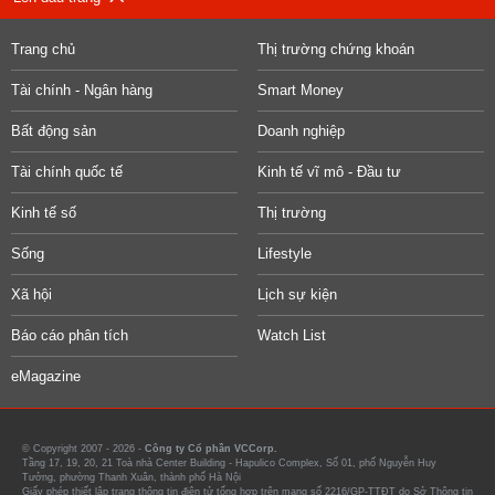
Trang chủ
Thị trường chứng khoán
Tài chính - Ngân hàng
Smart Money
Bất động sản
Doanh nghiệp
Tài chính quốc tế
Kinh tế vĩ mô - Đầu tư
Kinh tế số
Thị trường
Sống
Lifestyle
Xã hội
Lịch sự kiện
Báo cáo phân tích
Watch List
eMagazine
© Copyright 2007 - 2026 -
Công ty Cổ phần VCCorp.
Tầng 17, 19, 20, 21 Toà nhà Center Building - Hapulico Complex, Số 01, phố Nguyễn Huy
Tưởng, phường Thanh Xuân, thành phố Hà Nội
Giấy phép thiết lập trang thông tin điện tử tổng hợp trên mạng số 2216/GP-TTĐT do Sở Thông tin