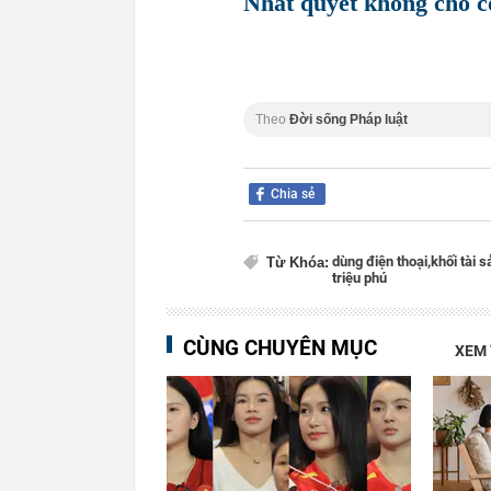
Nhất quyết không cho co
Theo
Đời sống Pháp luật
Chia sẻ
dùng điện thoại,
khối tài s
Từ Khóa:
triệu phú
CÙNG CHUYÊN MỤC
XEM