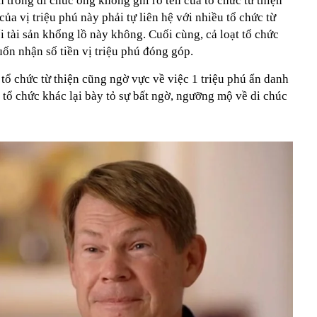
n trong di chúc ông không ghi rõ tên của tổ chức từ thiện
của vị triệu phú này phải tự liên hệ với nhiều tổ chức từ
 tài sản khổng lồ này không. Cuối cùng, cả loạt tổ chức
uốn nhận số tiền vị triệu phú đóng góp.
t tổ chức từ thiện cũng ngờ vực về việc 1 triệu phú ẩn danh
tổ chức khác lại bày tỏ sự bất ngờ, ngưỡng mộ về di chúc