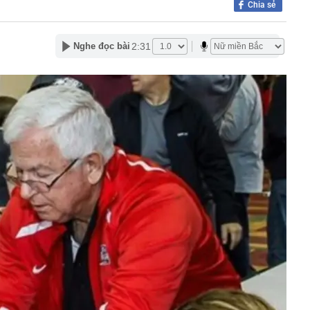
Chia sẻ
t kiệm hơn 77 triệu đồng, 2 tháng sau được ngân hàng
ông báo: “Tiền đang nằm trong tài khoản của công ty bảo
2:31
Nghe đọc bài
p (V68) báo lãi tăng 200% trước thềm đưa cổ phiếu lên
nda SH, xe tay ga Ý Lambretta J200 lộ diện sở hữu
i kênh
đới giật cấp 8 trên Vịnh Bắc Bộ, nhiều vùng biển sóng
cầu cứu' đồng minh của Mỹ
ờng báo tin vui
án cá cần bỏ ngay
ng nhà, người dân bất ngờ thấy cảnh tượng "nổi da gà",
đến xem
uôi xới cơm lại có những chấm tròn? Hơn 90% người
ết hết công dụng
nh đôi cùng tốt nghiệp Xuất sắc Đại học Ngoại ngữ