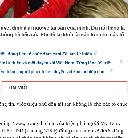
yết định ít ai ngờ về tài sản của mình. Dù nổi tiếng là
không hề tiếc của khi để lại khối tài sản lớn cho các tổ
riệu đồng tiền tổ chức đám cưới để làm từ thiện
làm từ thiện và mối duyên với Việt Nam: Từng tặng 39 triệu...
iễn thông, người phụ nữ bén duyên với khởi nghiệp nhờ...
TIN MỚI
ng tin, việc triệu phú dồn tài sản khổng lồ cho các tổ chức
ening News, trong di chúc của triệu phú người Mỹ Terry
13 triệu USD (khoảng 315 tỷ đồng) của mình sẽ được dùng