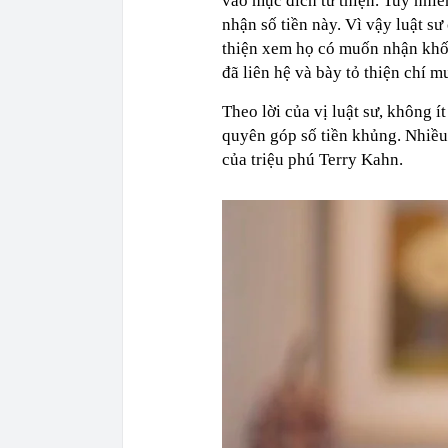
vào mục đích từ thiện. Tuy nhiê
nhận số tiền này. Vì vậy luật sư 
thiện xem họ có muốn nhận khối
đã liên hệ và bày tỏ thiện chí m
Theo lời của vị luật sư, không í
quyên góp số tiền khủng. Nhiều 
của triệu phú Terry Kahn.