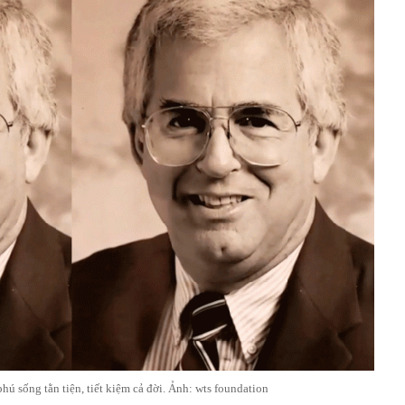
hú sống tằn tiện, tiết kiệm cả đời. Ảnh: wts foundation