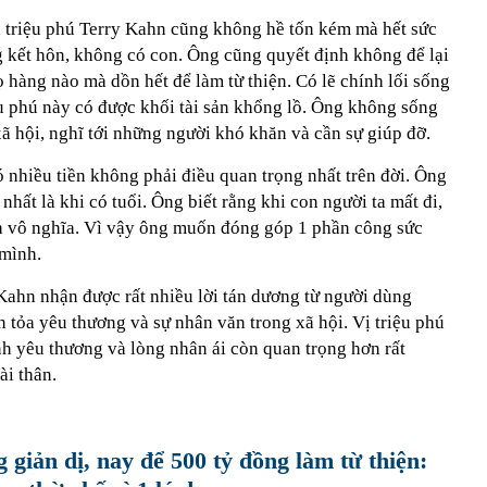
ủa triệu phú Terry Kahn cũng không hề tốn kém mà hết sức
 kết hôn, không có con. Ông cũng quyết định không để lại
ọ hàng nào mà dồn hết để làm từ thiện. Có lẽ chính lối sống
iệu phú này có được khối tài sản khổng lồ. Ông không sống
ã hội, nghĩ tới những người khó khăn và cần sự giúp đỡ.
ó nhiều tiền không phải điều quan trọng nhất trên đời. Ông
hất là khi có tuổi. Ông biết rằng khi con người ta mất đi,
nh vô nghĩa. Vì vậy ông muốn đóng góp 1 phần công sức
 mình.
Kahn nhận được rất nhiều lời tán dương từ người dùng
 tỏa yêu thương và sự nhân văn trong xã hội. Vị triệu phú
nh yêu thương và lòng nhân ái còn quan trọng hơn rất
ài thân.
giản dị, nay để 500 tỷ đồng làm từ thiện: