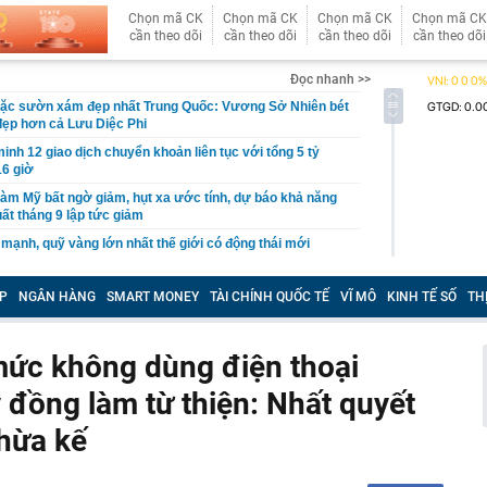
Chọn mã CK
Chọn mã CK
Chọn mã CK
Chọn mã CK
cần theo dõi
cần theo dõi
cần theo dõi
cần theo dõi
Đọc nhanh >>
ặc sườn xám đẹp nhất Trung Quốc: Vương Sở Nhiên bét
đẹp hơn cả Lưu Diệc Phi
inh 12 giao dịch chuyển khoản liên tục với tổng 5 tỷ
16 giờ
làm Mỹ bất ngờ giảm, hụt xa ước tính, dự báo khả năng
uất tháng 9 lập tức giảm
 mạnh, quỹ vàng lớn nhất thế giới có động thái mới
tin, giấy tờ người dân cần sớm tích hợp vào VNeID để
yền lợi
P
NGÂN HÀNG
SMART MONEY
TÀI CHÍNH QUỐC TẾ
VĨ MÔ
KINH TẾ SỐ
TH
n tăng cao hơn vàng miếng
g "kỳ lạ" tựa mình vào dãy núi đá vôi ở Phong Nha:
 mức không dùng điện thoại
 tre, nội thất bằng gỗ tái chế, du khách như bước vào
ưa
 đồng làm từ thiện: Nhất quyết
thông báo: Tạm hoãn xuất cảnh đối với tất cả những ai
nh sách sau đây
hừa kế
tối ưu công năng cho ngân sách hạn chế
công suất thiết kế, Hà Nội giải bài toán chống ngập ra