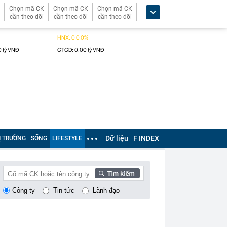
Chọn mã CK
Chọn mã CK
Chọn mã CK
cần theo dõi
cần theo dõi
cần theo dõi
Dữ liệu
F INDEX
Ị TRƯỜNG
SỐNG
LIFESTYLE
Công ty
Tin tức
Lãnh đạo