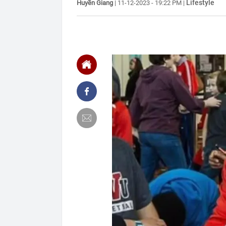
Lifestyle
Huyền Giang
|
11-12-2023 - 19:22 PM
|
sao?
11:05
Khách gửi tiế
Trung Quốc th
hiểm”
11:03
Tuấn Anh Grou
sàn
11:00
Thách thức Ho
phanh ABS ha
10:59
Áp thấp nhiệt 
cao đến 4m
10:56
Nga bất ngờ '
10:50
Vợ cũ Đan Trư
10:48
3 thói quen r
10:46
Đang ngồi tro
cả làng kéo 
10:43
Vì sao trên m
dùng không bi
10:38
Hai chị em si