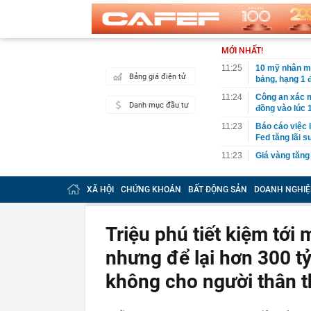
MỚI NHẤT!
11:25
10 mỹ nhân m
Bảng giá điện tử
bảng, hạng 1 
11:24
Công an xác m
Danh mục đầu tư
đồng vào lúc 
11:23
Báo cáo việc 
Fed tăng lãi s
11:23
Giá vàng tăng
11:20
5 loại thông 
tránh bỏ lỡ qu
XÃ HỘI
CHỨNG KHOÁN
BẤT ĐỘNG SẢN
DOANH NGHIỆ
11:17
Giá vàng nhẫ
11:12
Khu nghỉ dưỡn
Triệu phú tiết kiệm tới
Đường đi bằng
vùng đất cổ x
nhưng để lại hơn 300 tỷ
11:10
Cơ quan Thuế 
nằm trong da
không cho người thân t
11:09
Thiết kế nhà 
11:08
Mưa lớn vượt 