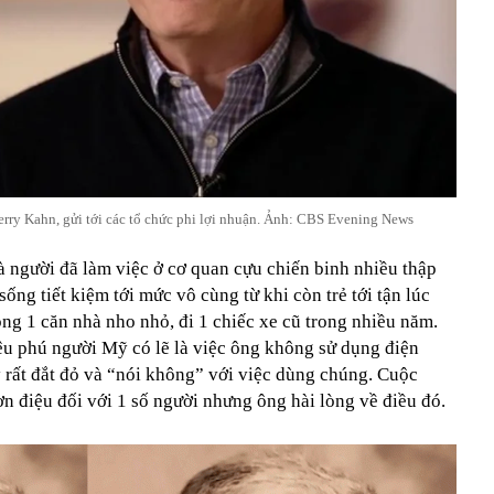
Terry Kahn, gửi tới các tổ chức phi lợi nhuận. Ảnh: CBS Evening News
à người đã làm việc ở cơ quan cựu chiến binh nhiều thập
ống tiết kiệm tới mức vô cùng từ khi còn trẻ tới tận lúc
rong 1 căn nhà nho nhỏ, đi 1 chiếc xe cũ trong nhiều năm.
riệu phú người Mỹ có lẽ là việc ông không sử dụng điện
 rất đắt đỏ và “nói không” với việc dùng chúng. Cuộc
n điệu đối với 1 số người nhưng ông hài lòng về điều đó.