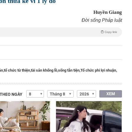
n thừa kế vì 1 lý do
Huyền Giang
Đời sống Pháp luật
Copy link
ản,
tổ chức từ thiện,
tài sản khổng lồ,
sống tằn tiện,
Tổ chức phi lợi nhuận,
XEM
 THEO NGÀY