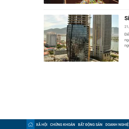
S
21
Để
ng
ng
XÃ HỘI
CHỨNG KHOÁN
BẤT ĐỘNG SẢN
DOANH NGHIỆ