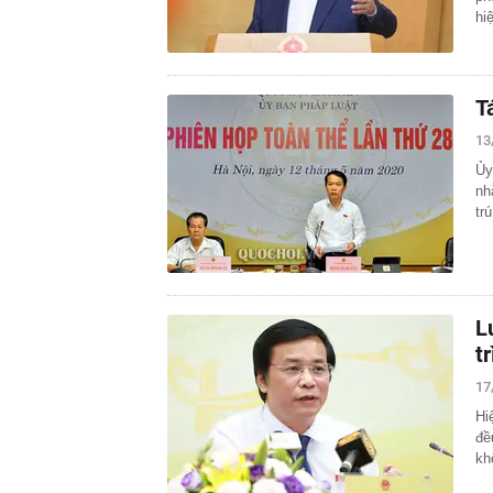
hi
T
13
Ủy
nh
trú
L
t
17
Hi
đề
kh