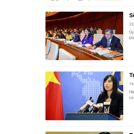
S
22
Ủy
kh
T
19
Hi
có