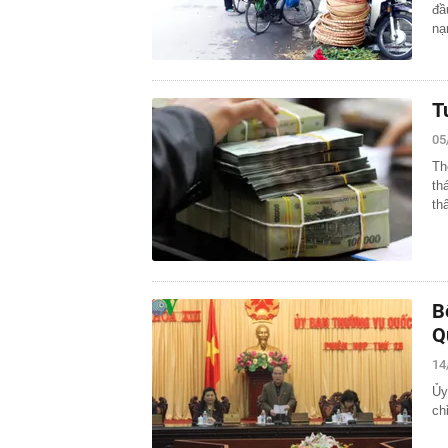
đầ
nạ
T
05
Th
th
th
B
Q
14
Ủy
ch