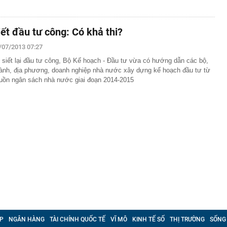
iết đầu tư công: Có khả thi?
/07/2013 07:27
 siết lại đầu tư công, Bộ Kế hoạch - Đầu tư vừa có hướng dẫn các bộ,
ành, địa phương, doanh nghiệp nhà nước xây dựng kế hoạch đầu tư từ
uồn ngân sách nhà nước giai đoạn 2014-2015
P
NGÂN HÀNG
TÀI CHÍNH QUỐC TẾ
VĨ MÔ
KINH TẾ SỐ
THỊ TRƯỜNG
SỐNG