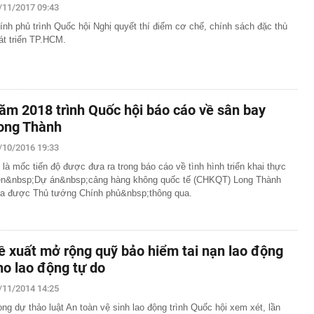
/11/2017 09:43
ính phủ trình Quốc hội Nghị quyết thí điểm cơ chế, chính sách đặc thù
át triển TP.HCM.
ăm 2018 trình Quốc hội báo cáo về sân bay
ong Thành
/10/2016 19:33
 là mốc tiến độ được đưa ra trong báo cáo về tình hình triển khai thực
ện&nbsp;Dự án&nbsp;cảng hàng không quốc tế (CHKQT) Long Thành
a được Thủ tướng Chính phủ&nbsp;thông qua.
ề xuất mở rộng quỹ bảo hiểm tai nạn lao động
ho lao động tự do
/11/2014 14:25
ong dự thảo luật An toàn vệ sinh lao động trình Quốc hội xem xét, lần