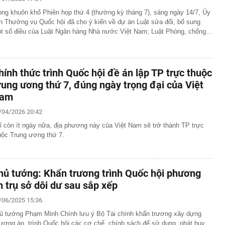
gười dùng ChatGPT miễn phí
ong khuôn khổ Phiên họp thứ 4 (thường kỳ tháng 7), sáng ngày 14/7, Ủy
o dịch chuyển khoản 89.760.000 đồng từ tài khoản
n Thường vụ Quốc hội đã cho ý kiến về dự án Luật sửa đổi, bổ sung
ang tài khoản VietinBank của Lò Thị Ly, công an lập tức
t số điều của Luật Ngân hàng Nhà nước Việt Nam; Luật Phòng, chống…
p thu là hết nóng, phải đến tiết Xử thử mới thật sự mát
cao tốc Quảng Ngãi đến Nha Trang thu phí không dừng
hính thức trình Quốc hội đề án lập TP trực thuộc
rung ương thứ 7, đúng ngày trọng đại của Việt
y kế, nhiều doanh nghiệp Nhà nước báo lãi nghìn tỷ
am
ụ xe đầu kéo chở nhiều ô tô Lexus bốc cháy trên cao tốc
Phòng
/04/2026 20:42
 cho Mr Pips, Shark Bình đang bị điều tra về 3 tội danh
ỉ còn ít ngày nữa, địa phương này của Việt Nam sẽ trở thành TP trực
uộc Trung ương thứ 7.
chào bán hơn 11 triệu cổ phiếu chưa được phân phối hết
ng ra ngân hàng gửi tiết kiệm, cụ ông ngỡ ngàng khi tất
động leo thang, ngân hàng chịu sức ép kép
hủ tướng: Khẩn trương trình Quốc hội phương
 hoạch cơ cấu lại vốn Nhà nước tại doanh nghiệp trước
n trụ sở dôi dư sau sắp xếp
/06/2025 15:36
 rẻ hơn rất nhiều nhờ khung gầm do hãng mẹ Jaguar
át triển?
ủ tướng Phạm Minh Chính lưu ý Bộ Tài chính khẩn trương xây dựng
ương án, trình Quốc hội các cơ chế, chính sách để sử dụng, phát huy