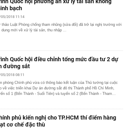
rình Quốc hội phương án xử lý tài sản không
inh bạch
/05/2018 11:14
 thảo Luật Phòng chống tham nhũng (sửa đổi) đã trở lại nghị trường với
i dung mới về xử lý tài sản, thu nhập ...
rình Quốc hội điều chỉnh tổng mức đầu tư 2 dự
n đường sắt
/05/2018 08:11
n phòng Chính phủ vừa có thông báo kết luận của Thủ tướng tại cuộc
p về việc triển khai Dự án đường sắt đô thị Thành phố Hồ Chí Minh,
yến số 1 (Bến Thành - Suối Tiên) và tuyến số 2 (Bến Thành - Tham…
hính phủ kiến nghị cho TP.HCM thí điểm hàng
oạt cơ chế đặc thù