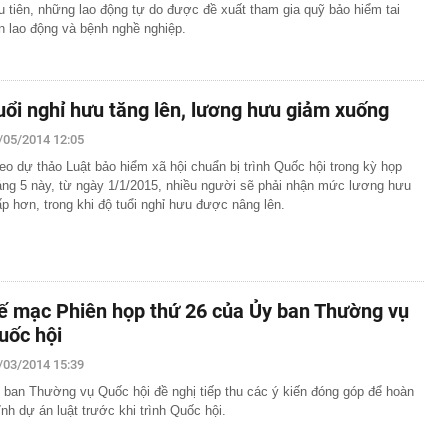
u tiên, những lao động tự do được đề xuất tham gia quỹ bảo hiểm tai
n lao động và bệnh nghề nghiệp.
uổi nghỉ hưu tăng lên, lương hưu giảm xuống
/05/2014 12:05
eo dự thảo Luật bảo hiểm xã hội chuẩn bị trình Quốc hội trong kỳ họp
áng 5 này, từ ngày 1/1/2015, nhiều người sẽ phải nhận mức lương hưu
ấp hơn, trong khi độ tuổi nghỉ hưu được nâng lên.
ế mạc Phiên họp thứ 26 của Ủy ban Thường vụ
uốc hội
/03/2014 15:39
 ban Thường vụ Quốc hội đề nghị tiếp thu các ý kiến đóng góp để hoàn
ỉnh dự án luật trước khi trình Quốc hội.