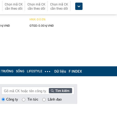
Chọn mã CK
Chọn mã CK
Chọn mã CK
cần theo dõi
cần theo dõi
cần theo dõi
Dữ liệu
F INDEX
Ị TRƯỜNG
SỐNG
LIFESTYLE
Công ty
Tin tức
Lãnh đạo