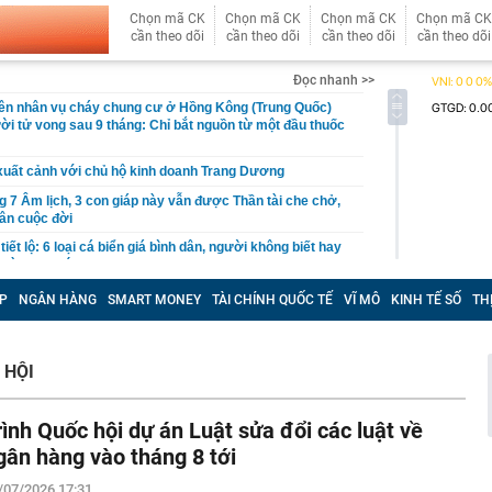
Chọn mã CK
Chọn mã CK
Chọn mã CK
Chọn mã CK
cần theo dõi
cần theo dõi
cần theo dõi
cần theo dõi
Đọc nhanh >>
ên nhân vụ cháy chung cư ở Hồng Kông (Trung Quốc)
ời tử vong sau 9 tháng: Chỉ bắt nguồn từ một đầu thuốc
xuất cảnh với chủ hộ kinh doanh Trang Dương
g 7 Âm lịch, 3 con giáp này vẫn được Thần tài che chở,
ân cuộc đời
iết lộ: 6 loại cá biển giá bình dân, người không biết hay
 sành lại thích mua
o triển khai loạt ưu đãi tháng 8, giá Omoda C5 từ 459,1
P
NGÂN HÀNG
SMART MONEY
TÀI CHÍNH QUỐC TẾ
VĨ MÔ
KINH TẾ SỐ
TH
àng nhiều gia đình không còn lát kín sân bằng gạch? 2
mát vừa thoát nước tốt đang dần trở thành xu hướng
 HỘI
ng mẹ trồng 19 năm bất ngờ “nằm dài” khắp chậu, đến
cũng trầm trồ.
rình Quốc hội dự án Luật sửa đổi các luật về
p 'cá voi' Strategy: ChatGPT giúp tôi kiếm 15 tỷ USD,
gân hàng vào tháng 8 tới
 nhiều hơn robot
/07/2026 17:31