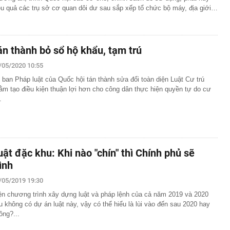
ệu quả các trụ sở cơ quan dôi dư sau sắp xếp tổ chức bộ máy, địa giới…
án thành bỏ sổ hộ khẩu, tạm trú
/05/2020 10:55
 ban Pháp luật của Quốc hội tán thành sửa đổi toàn diện Luật Cư trú
ằm tạo điều kiện thuận lợi hơn cho công dân thực hiện quyền tự do cư
.
uật đặc khu: Khi nào "chín" thì Chính phủ sẽ
rình
/05/2019 19:30
ện chương trình xây dựng luật và pháp lệnh của cả năm 2019 và 2020
u không có dự án luật này, vậy có thể hiểu là lùi vào đến sau 2020 hay
ông?...