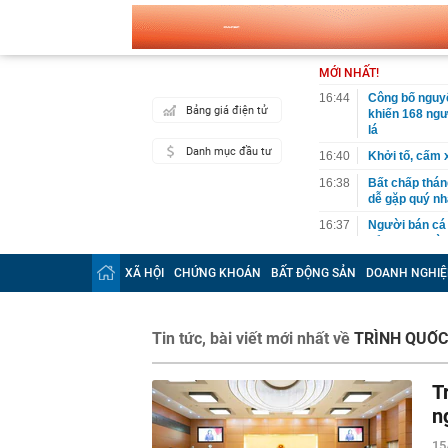
MỚI NHẤT!
16:44
Công bố nguy
Bảng giá điện tử
khiến 168 ngư
lá
Danh mục đầu tư
16:40
Khởi tố, cấm 
16:38
Bất chấp thán
dễ gặp quý nh
16:37
Người bán cá t
bỏ qua, người
16:36
Omoda & Jaeco
XÃ HỘI
CHỨNG KHOÁN
BẤT ĐỘNG SẢN
DOANH NGHIỆ
triệu đồng
16:33
Vì sao ngày c
cách làm vừa 
Tin tức, bài viết mới nhất về
TRÌNH QUỐC
mới
16:29
Cây xương rồ
khi nở hoa ai 
T
16:27
Tỉ phú sáng lậ
n
đừng làm việc
15