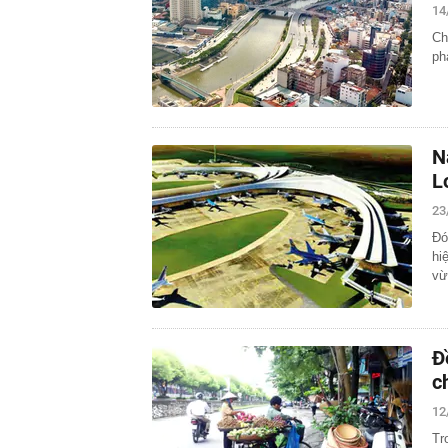
14
Ch
ph
N
L
23
Đó
hi
vừ
Đ
c
12
Tr