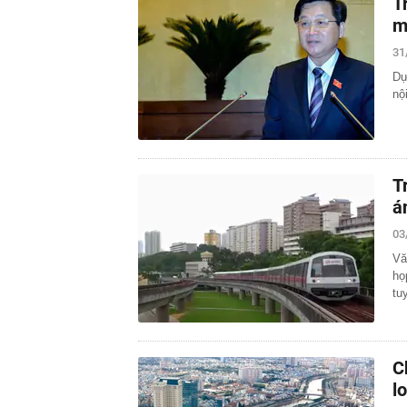
T
m
31
Dự
nộ
T
á
03
Vă
họ
tu
C
l