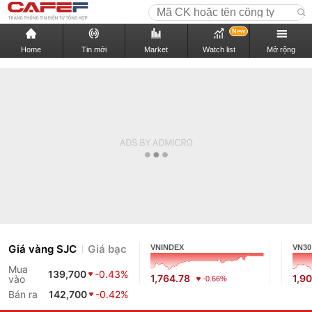
New
Home
Tin mới
Market
Watch list
Mở rộng
Giá vàng SJC
Giá bạc
VNINDEX
VN30
Mua
139,700
-0.43%
1,764.78
1,9
vào
-0.66%
Bán ra
142,700
-0.42%