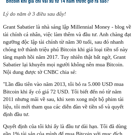
Bitcoin khi giá chỉ vài xu từ 14 năm trước giờ ra sao?
Lý do nằm ở 3 điều sau đây!
Grant Sabatier là nhà sáng lập Millennial Money - blog về
tài chính cá nhân, việc làm thêm và đầu tư. Anh chàng đạt
ngưỡng độc lập tài chính từ năm 30 tuổi, sau đó nhanh
chóng trở thành triệu phú Bitcoin khi giá loại tiền số này
tăng mạnh hồi năm 2017. Tuy nhiên thật bất ngờ, Grant
Sabatier lại khuyên mọi người không nên mua Bitcoin.
Nội dung được tờ CNBC chia sẻ:
"Lần đầu tiên vào năm 2013, tôi bỏ ra 5.000 USD mua
Bitcoin khi ấy có giá 72 USD. Tôi biết đến nó từ năm
2011 nhưng mãi về sau, khi xem xong một bộ phim tài
liệu, tôi mới tham qua các diễn đàn về tiền số và quyết
định đầu tư.
Quyết định của tôi khi ấy là đầu tư dài hạn. Tôi đã dùng
gần 1% tài sản của mình để mua Bitcoin với mục đích