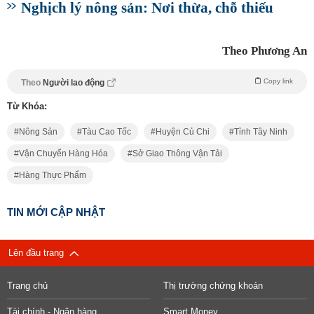
Nghịch lý nông sản: Nơi thừa, chỗ thiếu
Theo Phương An
Copy link
Theo
Người lao động
Từ Khóa:
Nông Sản
Tàu Cao Tốc
Huyện Củ Chi
Tỉnh Tây Ninh
Vận Chuyển Hàng Hóa
Sở Giao Thông Vận Tải
Hàng Thực Phẩm
TIN MỚI CẬP NHẬT
Lên đầu trang
Trang chủ
Thị trường chứng khoán
Tài chính - Ngân hàng
Smart Money