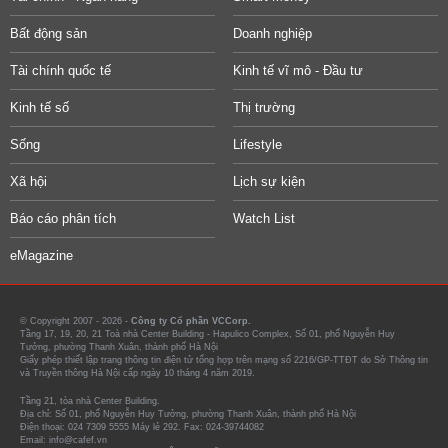
Bất động sản
Doanh nghiệp
Tài chính quốc tế
Kinh tế vĩ mô - Đầu tư
Kinh tế số
Thị trường
Sống
Lifestyle
Xã hội
Lịch sự kiện
Báo cáo phân tích
Watch List
eMagazine
© Copyright 2007 - 2026 -
Công ty Cổ phần VCCorp.
Tầng 17, 19, 20, 21 Toà nhà Center Building - Hapulico Complex, Số 01, phố Nguyễn Huy
Tưởng, phường Thanh Xuân, thành phố Hà Nội
Giấy phép thiết lập trang thông tin điện tử tổng hợp trên mạng số 2216/GP-TTĐT do Sở Thông tin
và Truyền thông Hà Nội cấp ngày 10 tháng 4 năm 2019.
Tầng 21, tòa nhà Center Building.
Địa chỉ: Số 01, phố Nguyễn Huy Tưởng, phường Thanh Xuân, thành phố Hà Nội
Điện thoại: 024 7309 5555 Máy lẻ 292. Fax: 024-39744082
Email: info@cafef.vn