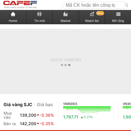
New
Home
Tin mới
Market
Watch list
Mở rộng
Giá vàng SJC
Giá bạc
VNINDEX
VN30
Mua
139,200
-0.36%
1,767.71
1,90
vào
0.17%
Bán ra
142,200
-0.35%