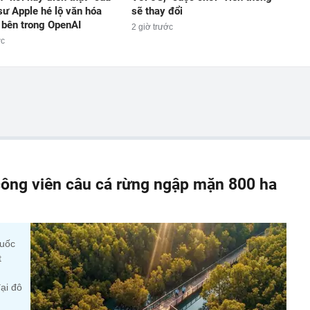
sư Apple hé lộ văn hóa
sẽ thay đổi
 bên trong OpenAI
2 giờ trước
ớc
ông viên câu cá rừng ngập mặn 800 ha
quốc
t
ại đô