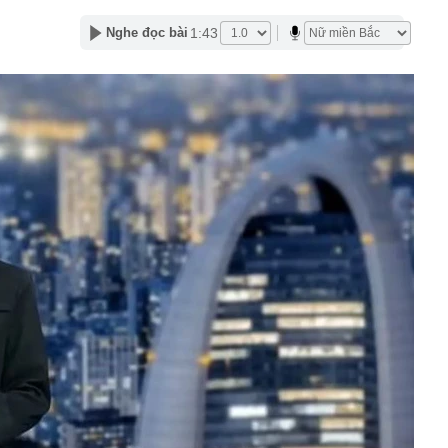
1:43
Nghe đọc bài
m đốc Nhà hát Chèo Quân đội mua ô tô tặng sinh nhật
m 12 tuổi
 29A "dính" gần 100 lần phạt nguội do chạy quá tốc độ quy
háng 7/2026 vi phạm 21 lần
ump bực bội vì lộ tin về kho đạn dược Mỹ
 Không khí tập thể dục sáng ở Việt Nam 'có tính gây
'
 đón đợt nắng nóng mới, chấm dứt mưa dông
mà nấu dễ từ "vua của các loại rau", giàu axit folic gấp
ụ nữ ăn đều sẽ tốt cho dạ dày và sống thọ
ỏ đen nhẻm chụp ảnh cùng Quế Ngọc Hải: Giờ thành
ứ hô tên là cả nước mong có bàn thắng
2,5 kg vàng trị giá gần 311 tỷ đồng ngay trên một chiếc
ng Quốc
 bất ngờ lớn: Nhược điểm chính sẽ sớm trở thành dĩ
h nổi tiếng sau một đêm