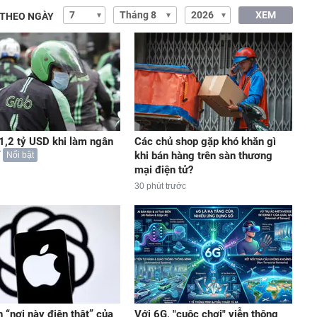
XEM
 THEO NGÀY
 1,2 tỷ USD khi làm ngân
Các chủ shop gặp khó khăn gì
khi bán hàng trên sàn thương
Nổi bật
mại điện tử?
30 phút trước
n “nơi này điên thật” của
Với 6G, "cuộc chơi" viễn thông