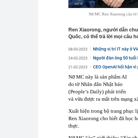
Nữ MC Ren Xiaorong của tờ Nh
Ren Xiaorong, người dẫn chươn
Quốc, có thể trả lời mọi câu 
Những vị trí IT này ở 
08-03-2023
Người đàn ông 50 tuổi 
24-02-2023
CEO OpenAI hối hận vì
21-02-2023
Nữ MC này là sản phẩm AI
do tờ Nhân dân Nhật báo
(People’s Daily) phát triển
và vừa được ra mắt trên mạng x
Xuất hiện trong bộ trang phục l
Ren Xiaorong cho biết đã học h
thực.
Nữ MC “ảo” giới thiệu: “Xin chà