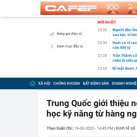
MỚI NHẤT!
23:40
Người đàn ông
Bảng giá điện tử
sau bác sĩ hỏi
23:34
Nam ca sĩ rao
Danh mục đầu tư
còn 400 tỷ
23:28
Trấn Thành cô
chắn là siêu 
23:14
Bí mật được A
22:56
Vì sao ngày c
Vài mét vuông
XÃ HỘI
CHỨNG KHOÁN
BẤT ĐỘNG SẢN
DOANH NGHIỆ
22:48
5 LOẠI rau que
nên cẩn thận 
Trung Quốc giới thiệu n
22:28
CHÍNH THỨC: L
nghỉ hè
học kỹ năng từ hàng n
22:25
Vì sao đồ ăn 
22:07
Không cần tặn
Kinh tế số
Theo Xuân Chi
|
19-03-2023 - 14:45 PM
|
huynh - giáo 
22:03
Ukraine tập k