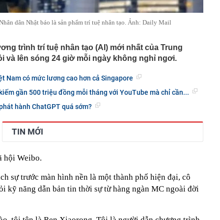
ân dân Nhật báo là sản phẩm trí tuệ nhân tạo. Ảnh: Daily Mail
g trình trí tuệ nhân tạo (AI) mới nhất của Trung
hỏi và lên sóng 24 giờ mỗi ngày không nghỉ ngơi.
Việt Nam có mức lương cao hơn cả Singapore
kiếm gần 500 triệu đồng mỗi tháng với YouTube mà chỉ cần...
 phát hành ChatGPT quá sớm?
TIN MỚI
ã hội Weibo.
ịch sự trước màn hình nền là một thành phố hiện đại, cô
ỏi kỹ năng dẫn bản tin thời sự từ hàng ngàn MC ngoài đời
o, tôi tên là Ren Xiaorong. Tôi là người dẫn chương trình