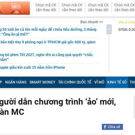
Chọn mã CK
Chọn mã CK
Chọn mã CK
Chọn mã CK
cần theo dõi
cần theo dõi
cần theo dõi
cần theo dõi
Đọc nhanh >>
 50 tuổi ăn cà tím mỗi ngày để chữa tiểu đường, 3 tháng
: "Ông ăn gì thế?"
 bán biệt thự 9 phòng ngủ ở TP.HCM giá gốc 600 tỷ, giảm
ng bố phim Tết 2027, nghe tên ai cũng quả quyết “chắc
phẩm”
pple giấu kín suốt 15 năm trên iPhone
àng nhiều gia đình không còn phơi quần áo ở ban công?
 ngoài trời đang được dùng theo 1 cách rất khác
P
NGÂN HÀNG
SMART MONEY
TÀI CHÍNH QUỐC TẾ
VĨ MÔ
KINH TẾ SỐ
TH
n thuộc có khả năng tích tụ kim loại nặng, người Việt
nguồn gốc trước khi sử dụng
gười dẫn chương trình ‘ảo’ mới,
ịch đi học trở lại của học sinh 34 tỉnh, thành phố sau kỳ
gàn MC
Việt hầu như món nào cũng có hành lá?
g quà, 5 câu nói này đủ sức khiến mối quan hệ phụ
viên gắn bó khăng khít, con trẻ được hưởng lợi!
Chia sẻ
ích Crimea, phá hủy hệ thống phòng không 15 triệu USD