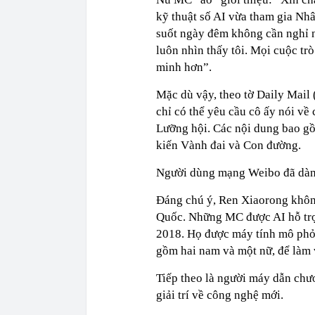
kỹ thuật số AI vừa tham gia Nhâ
suốt ngày đêm không cần nghỉ ng
luôn nhìn thấy tôi. Mọi cuộc tr
minh hơn”.
Mặc dù vậy, theo tờ Daily Mail
chỉ có thể yêu cầu cô ấy nói về
Lưỡng hội. Các nội dung bao gồ
kiến Vành đai và Con đường.
Người dùng mạng Weibo đã dành
Đáng chú ý, Ren Xiaorong không
Quốc. Những MC được AI hỗ trợ 
2018. Họ được máy tính mô phỏn
gồm hai nam và một nữ, để làm 
Tiếp theo là người máy dẫn chươ
giải trí về công nghệ mới.