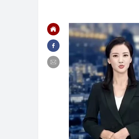
của Nga
22:02
Nam NSND, Giá
vợ thiếu tá ké
21:51
Một ô tô biển
định: Riêng t
21:37
Tổng thống Tr
21:35
Du khách Tây:
nghiện rất cao
21:20
Miền Bắc sắp
21:16
4 món ăn ngon 
38 lần táo: Ph
21:14
Cậu bé hồi nh
“ngôi sao”, c
21:06
Tịch thu hơn 1
xe khách Tru
21:05
Su-57 ẩn chứa
vãng
20:52
Cô gái vô dan