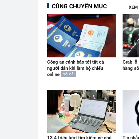
CÙNG CHUYÊN MỤC
XEM
Công an cảnh báo tới tất cả
Grab lỗ
người dân khi làm hộ chiếu
hàng số
online
Nổi bật
13,4 triệu lượt tìm kiếm về chủ
Tin nhắ