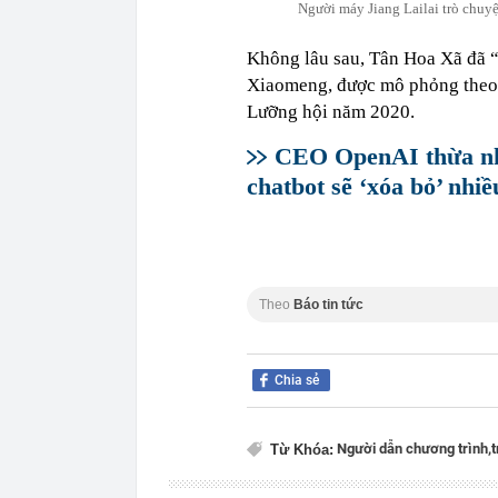
Người máy Jiang Lailai trò chuyệ
Không lâu sau, Tân Hoa Xã đã “
Xiaomeng, được mô phỏng theo 
Lưỡng hội năm 2020.
CEO OpenAI thừa nh
chatbot sẽ ‘xóa bỏ’ nhiề
Theo
Báo tin tức
Chia sẻ
Người dẫn chương trình,
t
Từ Khóa: