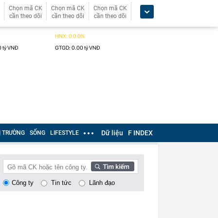
Chọn mã CK
Chọn mã CK
Chọn mã CK
cần theo dõi
cần theo dõi
cần theo dõi
Dữ liệu
F INDEX
Ị TRƯỜNG
SỐNG
LIFESTYLE
Công ty
Tin tức
Lãnh đạo