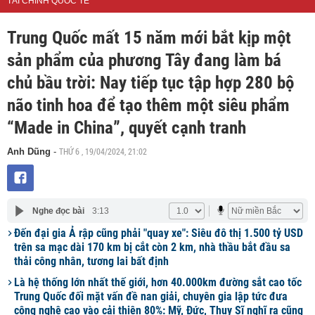
TÀI CHÍNH QUỐC TẾ
Trung Quốc mất 15 năm mới bắt kịp một
sản phẩm của phương Tây đang làm bá
chủ bầu trời: Nay tiếp tục tập hợp 280 bộ
não tinh hoa để tạo thêm một siêu phẩm
“Made in China”, quyết cạnh tranh
THỨ 6 , 19/04/2024, 21:02
Anh Dũng
-
Nghe đọc bài
3:13
Đến đại gia Ả rập cũng phải "quay xe": Siêu đô thị 1.500 tỷ USD
trên sa mạc dài 170 km bị cắt còn 2 km, nhà thầu bắt đầu sa
thải công nhân, tương lai bất định
Là hệ thống lớn nhất thế giới, hơn 40.000km đường sắt cao tốc
Trung Quốc đối mặt vấn đề nan giải, chuyên gia lập tức đưa
công nghệ cao vào cải thiện 80%: Mỹ, Đức, Thuỵ Sĩ nghĩ ra cũng