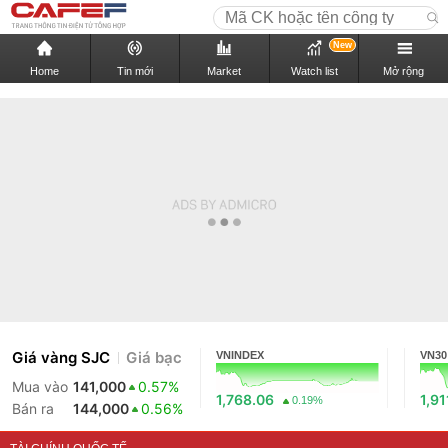
New
Home
Tin mới
Market
Watch list
Mở rộng
Giá vàng SJC
Giá bạc
VNINDEX
VN30
Mua vào
141,000
0.57%
1,768.06
1,91
0.19%
Bán ra
144,000
0.56%