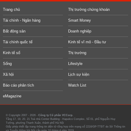
Trang chủ
Thị trường chứng khoán
Tài chính - Ngân hàng
Smart Money
Bất động sản
Doanh nghiệp
Tài chính quốc tế
Kinh tế vĩ mô - Đầu tư
Kinh tế số
Thị trường
Sống
Lifestyle
Xã hội
Lịch sự kiện
Báo cáo phân tích
Watch List
eMagazine
© Copyright 2007 - 2026 -
Công ty Cổ phần VCCorp.
Tầng 17, 19, 20, 21 Toà nhà Center Building - Hapulico Complex, Số 01, phố Nguyễn Huy
Tưởng, phường Thanh Xuân, thành phố Hà Nội
Giấy phép thiết lập trang thông tin điện tử tổng hợp trên mạng số 2216/GP-TTĐT do Sở Thông tin
và Truyền thông Hà Nội cấp ngày 10 tháng 4 năm 2019.