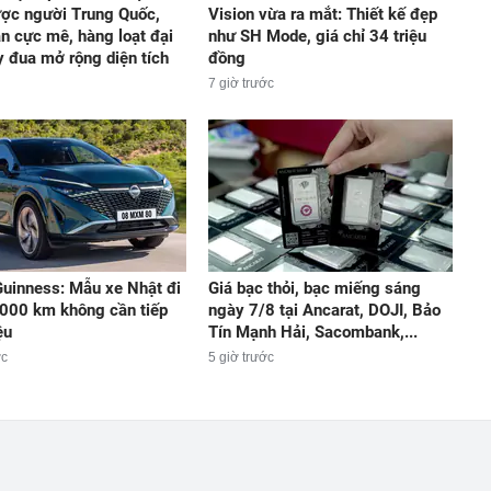
ợc người Trung Quốc,
Vision vừa ra mắt: Thiết kế đẹp
n cực mê, hàng loạt đại
như SH Mode, giá chỉ 34 triệu
y đua mở rộng diện tích
đồng
7 giờ trước
Guinness: Mẫu xe Nhật đi
Giá bạc thỏi, bạc miếng sáng
000 km không cần tiếp
ngày 7/8 tại Ancarat, DOJI, Bảo
ệu
Tín Mạnh Hải, Sacombank,...
ớc
5 giờ trước