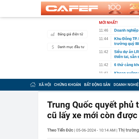
MỚI NHẤT!
11:46
Doanh nghiệp đ
Bảng giá điện tử
11:44
Khu Đông TP. 
trường quý III
Danh mục đầu tư
11:42
Siêu dự án LRT
thiên tai, sẵ
11:42
6 thứ càng kh
11:41
Khoan xuống v
lộ mục tiêu t
XÃ HỘI
CHỨNG KHOÁN
BẤT ĐỘNG SẢN
DOANH NGHIỆ
11:37
Chi tiết 'kẻ t
Mode, giá chỉ 
11:37
Công an Hà Nộ
Trung Quốc quyết phủ th
11:36
Đường ven sô
cũ lấy xe mới còn được
11:33
Tổ hợp sở hữu
“thần tốc”, hi
11:32
3 bộ phận của
Thị trường
Theo Tiến Đức
|
05-06-2024 - 10:14 AM
|
thể gây suy t