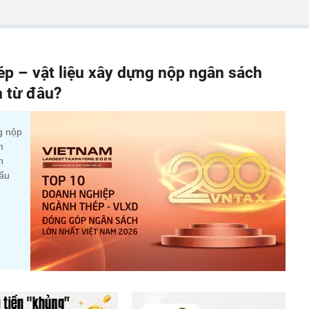
p – vật liệu xây dựng nộp ngân sách
n từ đâu?
g nộp
m
n
cấu