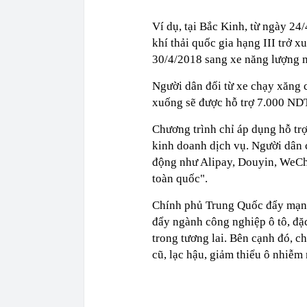
Ví dụ, tại Bắc Kinh, từ ngày 24
khí thải quốc gia hạng III trở 
30/4/2018 sang xe năng lượng m
Người dân đổi từ xe chạy xăng c
xuống sẽ được hỗ trợ 7.000 NDT
Chương trình chỉ áp dụng hỗ tr
kinh doanh dịch vụ. Người dân c
động như Alipay, Douyin, WeCha
toàn quốc".
Chính phủ Trung Quốc đẩy mạnh 
đẩy ngành công nghiệp ô tô, đặ
trong tương lai. Bên cạnh đó, 
cũ, lạc hậu, giảm thiểu ô nhiễm