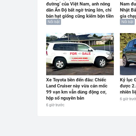
đường’ của Việt Nam, anh nông
Nam đư
dân Ấn Độ bất ngờ trúng lớn, chỉ
Nhật Bả
bán hạt giống cũng kiếm bộn tiền
gia chạ
Nổi bật
Nổi bật
Xe Toyota bền đến đâu: Chiếc
Kỷ lục 
Land Cruiser này vừa cán mốc
được 2.
99 vạn km vẫn dùng động cơ,
nhiên li
hộp số nguyên bản
6 giờ trư
6 giờ trước