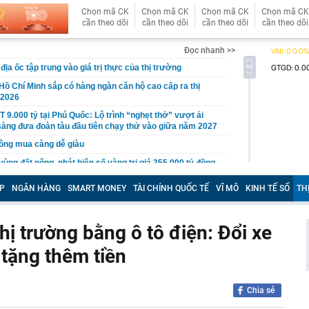
Chọn mã CK
Chọn mã CK
Chọn mã CK
Chọn mã CK
cần theo dõi
cần theo dõi
cần theo dõi
cần theo dõi
Đọc nhanh >>
ịa ốc tập trung vào giá trị thực của thị trường
Hồ Chí Minh sắp có hàng ngàn căn hộ cao cấp ra thị
/2026
 9.000 tỷ tại Phú Quốc: Lộ trình “nghẹt thở” vượt ải
n sàng đưa đoàn tàu đầu tiên chạy thử vào giữa năm 2027
ông mua càng dễ giàu
ùng đất nông, phát hiện số vàng trị giá 355.000 tỷ đồng,
hăm dò 100 tấn vàng
P
NGÂN HÀNG
SMART MONEY
TÀI CHÍNH QUỐC TẾ
VĨ MÔ
KINH TẾ SỐ
TH
hách thức' Honda Vision vừa ra mắt: Thiết kế đẹp như SH
34 triệu đồng
i xác minh ô tô đỗ ở khu đô thị bị trộm mất 2 bánh xe
ị trường bằng ô tô điện: Đổi xe
ng Hồng bị sạt do mưa lớn
 tặng thêm tiền
 ballroom lớn nhất thế giới ở Việt Nam đang thành hình
ện rõ dáng vóc bên bờ biển
 cá không nên ăn: Có bộ phận chứa độc tố, ăn phải có
Chia sẻ
hận