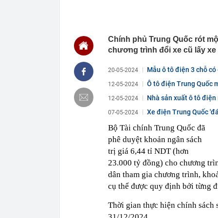
11:31
SK hynix tăng
11:30
Nhận cuộc gọi 
chuyển tiền h
trình báo
Chính phủ Trung Quốc rót một
11:30
Cận cảnh gần 
chương trình đổi xe cũ lấy xe
thị TP.HCM
11:28
ETC được vin
Mẫu ô tô điện 3 chỗ có
20-05-2024
dịch vụ và gi
Ô tô điện Trung Quốc m
12-05-2024
11:15
Việt Nam có 1
516 tỷ đồng/nă
Nhà sản xuất ô tô điện
12-05-2024
sư
Xe điện Trung Quốc 'đán
07-05-2024
11:15
Vì sao nhiều g
ô...
mới biết một 
Bộ Tài chính Trung Quốc đã
11:13
Cổ phiếu doa
phê duyệt khoản ngân sách
Becamex... đồ
trị giá 6,44 tỉ NDT (hơn
11:10
Công an đồng 
23.000 tỷ đồng) cho chương trìn
sáng
dân tham gia chương trình, kho
11:05
Cổ phiếu Vinam
cụ thể được quy định bởi từng 
11:05
Nghỉ hưu năm
định ra sao?
Thời gian thực hiện chính sách 
31/12/2024.