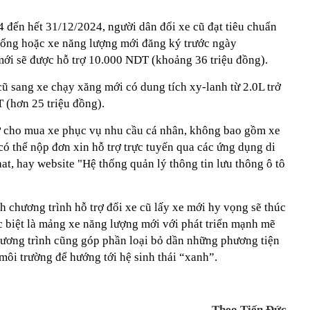
/4 đến hết 31/12/2024, người dân đổi xe cũ đạt tiêu chuẩn
xuống hoặc xe năng lượng mới đăng ký trước ngày
ới sẽ được hỗ trợ 10.000 NDT (khoảng 36 triệu đồng).
ũ sang xe chạy xăng mới có dung tích xy-lanh từ 2.0L trở
 (hơn 25 triệu đồng).
ợ cho mua xe phục vụ nhu cầu cá nhân, không bao gồm xe
ó thể nộp đơn xin hỗ trợ trực tuyến qua các ứng dụng di
t, hay website "Hệ thống quản lý thông tin lưu thông ô tô
chương trình hỗ trợ đổi xe cũ lấy xe mới hy vọng sẽ thúc
c biệt là mảng xe năng lượng mới với phát triển mạnh mẽ
chương trình cũng góp phần loại bỏ dần những phương tiện
 môi trường để hướng tới hệ sinh thái “xanh”.
Theo Tiến Đức