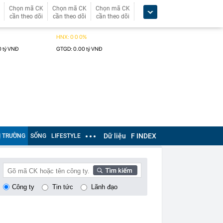
Chọn mã CK
Chọn mã CK
Chọn mã CK
cần theo dõi
cần theo dõi
cần theo dõi
Dữ liệu
F INDEX
Ị TRƯỜNG
SỐNG
LIFESTYLE
Công ty
Tin tức
Lãnh đạo