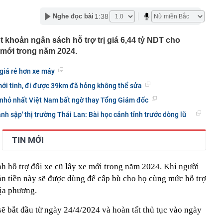
 tốc cuộc đua bộ nhớ AI với chuẩn HBF mới
1:38
Nghe đọc bài
từ shipper, tài khoản ngân hàng lập tức hiện lệnh
ơn 28 triệu đồng: Cô gái sinh năm 1990 phải đến công an
 khoản ngân sách hỗ trợ trị giá 6,44 tỷ NDT cho
7 km gắn 'tường' chống ồn trên Vành đai 3 qua khu đô
 mới trong năm 2024.
h danh Top 3 Công ty công nghệ cung cấp sản phẩm,
 giá rẻ hơn xe máy
ải pháp chuyển đổi số uy tín năm 2026
ới tinh, đi được 39km đã hỏng không thể sửa
 đại học vùng vừa đạt doanh thu 2.200 tỷ đồng, trả lương
m, quy tụ đến 2.443 Thạc sĩ, Tiến sĩ, Phó Giáo sư, Giáo
 nhỏ nhất Việt Nam bất ngờ thay Tổng Giám đốc
h sập' thị trường Thái Lan: Bài học cảnh tỉnh trước dòng lũ
ia đình đặt một tờ giấy A4 vào ngăn đông tủ lạnh? Lấy ra
vấn đề
TIN MỚI
nh nghiệp nhà nước GVR, PV GAS, BSR, Petrolimex,
ng loạt "tím lịm"
loạt kiểm tra 293 căn hộ tại một khu chung cư lúc rạng
h hỗ trợ đổi xe cũ lấy xe mới trong năm 2024. Khi người
ản tiền này sẽ được dùng để cấp bù cho họ cùng mức hỗ trợ
ilk có 'biến'
địa phương.
 2026, mức hưởng BHYT của người lao động được quy
sẽ bắt đầu từ ngày 24/4/2024 và hoàn tất thủ tục vào ngày