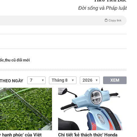
Đời sống và Pháp luật
Copy link
ốc,
thu cũ đổi mới
XEM
 THEO NGÀY
y hạnh phúc' của Việt
Chi tiết 'kẻ thách thức' Honda