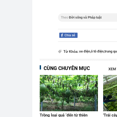
Theo
Đời sống và Pháp luật
Chia sẻ
xe điện,
ô tô điện,
trung qu
Từ Khóa:
CÙNG CHUYÊN MỤC
XEM
Trồng loại quả ‘đến từ thiên
'Trái câ