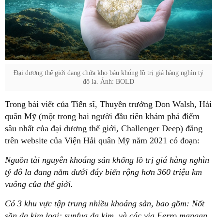
Đại dương thế giới đang chứa kho báu khổng lồ trị giá hàng nghìn tỷ
đô la. Ảnh: BOLD
Trong bài viết của Tiến sĩ, Thuyền trưởng Don Walsh, Hải
quân Mỹ (một trong hai người đầu tiên khám phá điểm
sâu nhất của đại dương thế giới, Challenger Deep) đăng
trên website của Viện Hải quân Mỹ năm 2021 có đoạn:
Nguồn tài nguyên khoáng sản khổng lồ trị giá hàng nghìn
tỷ đô la đang nằm dưới đáy biển rộng hơn 360 triệu km
vuông của thế giới.
Có 3 khu vực tập trung nhiều khoáng sản, bao gồm: Nốt
sần đa kim loại; sunfua đa kim, và các vỉa Ferro mangan