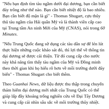
"Nếu bạn định tìm tàu ngầm dưới đại dương, bạn cần biết
đáy trông như thế nào. Bạn cần biết nhiệt độ là bao nhiêu.
Bạn cần biết độ mặn là gì" - Thomas Shugart, cựu thủy
thủ tàu ngầm của Hải quân Mỹ và là thành viên cấp cao
tại Trung tâm An ninh Mới của Mỹ (CNAS), nói trong
60
Minutes
.
"Nếu Trung Quốc đang sử dụng các tàu dân sự để lén lút
thực hiện những cuộc khảo sát đó, thì lợi thế về thông tin
đại dương sẽ được cải thiện. Từ đó cung cấp cho nước
này khả năng tìm thấy tàu ngầm của Mỹ và Đồng minh
theo thời gian khi họ hiểu rõ hơn về môi trường dưới đáy
biển" - Thomas Shugart cho biết thêm.
Theo
Guanhai News
, dữ liệu được thu thập trong chuyến
thám hiểm đại dương mới nhất của Trung Quốc có thể
giúp lấp đầy khoảng trống nghiên cứu về Đại Tây Dương
và cung cấp cái nhìn sâu sắc về môi trường thủy nhiệt.