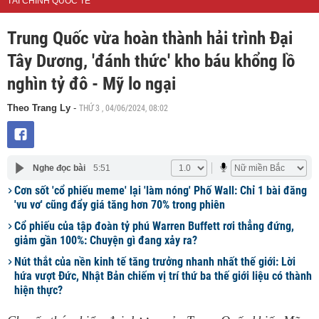
TÀI CHÍNH QUỐC TẾ
Trung Quốc vừa hoàn thành hải trình Đại
Tây Dương, 'đánh thức' kho báu khổng lồ
nghìn tỷ đô - Mỹ lo ngại
THỨ 3 , 04/06/2024, 08:02
Theo Trang Ly
-
Nghe đọc bài
5:51
Cơn sốt 'cổ phiếu meme' lại 'làm nóng' Phố Wall: Chỉ 1 bài đăng
'vu vơ' cũng đẩy giá tăng hơn 70% trong phiên
Cổ phiếu của tập đoàn tỷ phú Warren Buffett rơi thẳng đứng,
giảm gần 100%: Chuyện gì đang xảy ra?
Nút thắt của nền kinh tế tăng trưởng nhanh nhất thế giới: Lời
hứa vượt Đức, Nhật Bản chiếm vị trí thứ ba thế giới liệu có thành
hiện thực?