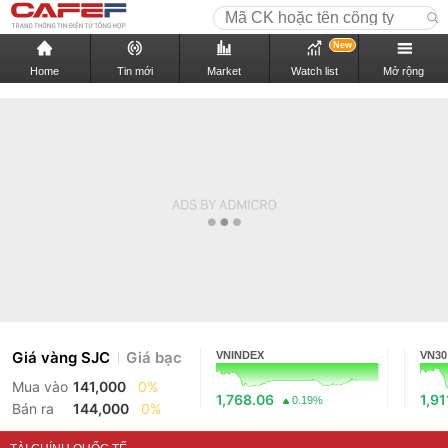
New
Home
Tin mới
Market
Watch list
Mở rộng
Giá vàng SJC
Giá bạc
VNINDEX
VN30
Mua vào
141,000
0%
1,768.06
1,91
0.19%
Bán ra
144,000
0%