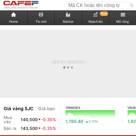
New
Home
Tin mới
Market
Watch list
Mở rộng
Giá vàng SJC
Giá bạc
VNINDEX
VN30
Mua
140,500
-0.35%
1,780.40
1,9
vào
0.70%
Bán ra
143,500
-0.35%