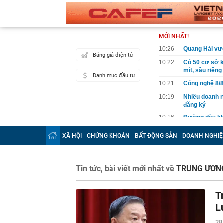
MỚI NHẤT!
10:26
Quang Hải vượ
Bảng giá điện tử
10:22
Có 50 cơ sở 
mít, sầu riêng
Danh mục đầu tư
10:21
Công nghệ 8/8
10:19
Nhiều doanh n
đăng ký
10:16
Đường dây kha
10:12
Việt Nam có l
XÃ HỘI
CHỨNG KHOÁN
BẤT ĐỘNG SẢN
DOANH NGHIỆ
quyết từ chối,
10:10
Dồn lực, quyế
tháng cuối n
Tin tức, bài viết mới nhất về
TRUNG ƯƠN
10:05
Thay sàn bếp 
'khủng': Tuổi
T
10:05
Mức phạt lên 
có hành vi sa
L
10:02
Bắt trend "mi
28
với nhan sắc 