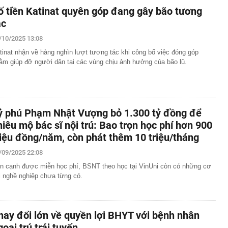
ố tiền Katinat quyên góp đang gây bão tương
ác
/10/2025 13:08
tinat nhận về hàng nghìn lượt tương tác khi công bố việc đóng góp
ằm giúp đỡ người dân tại các vùng chịu ảnh hưởng của bão lũ.
ỷ phú Phạm Nhật Vượng bỏ 1.300 tỷ đồng để
hiêu mộ bác sĩ nội trú: Bao trọn học phí hơn 900
riệu đồng/năm, còn phát thêm 10 triệu/tháng
/09/2025 22:08
n cạnh được miễn học phí, BSNT theo học tại VinUni còn có những cơ
i nghề nghiệp chưa từng có.
hay đổi lớn về quyền lợi BHYT với bệnh nhân
goại trú trái tuyến