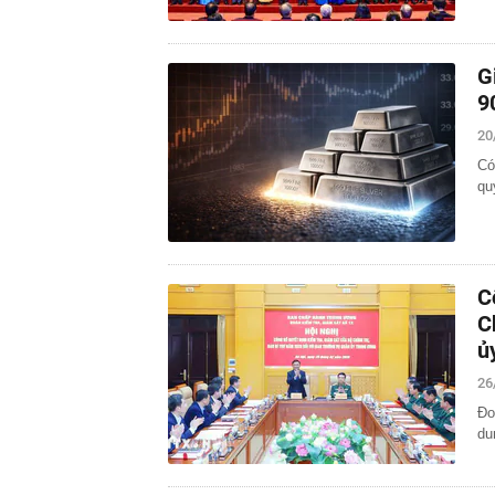
G
9
20
Có
qu
C
C
ủ
26
Đo
du