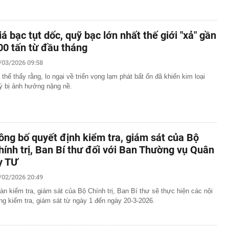
iá bạc tụt dốc, quỹ bạc lớn nhất thế giới "xả" gần
00 tấn từ đầu tháng
/03/2026 09:58
 thể thấy rằng, lo ngại về triển vọng lạm phát bất ổn đã khiến kim loại
ý bị ảnh hưởng nặng nề.
ông bố quyết định kiểm tra, giám sát của Bộ
hính trị, Ban Bí thư đối với Ban Thường vụ Quân
y TƯ
/02/2026 20:49
àn kiểm tra, giám sát của Bộ Chính trị, Ban Bí thư sẽ thực hiện các nội
ng kiểm tra, giám sát từ ngày 1 đến ngày 20-3-2026.