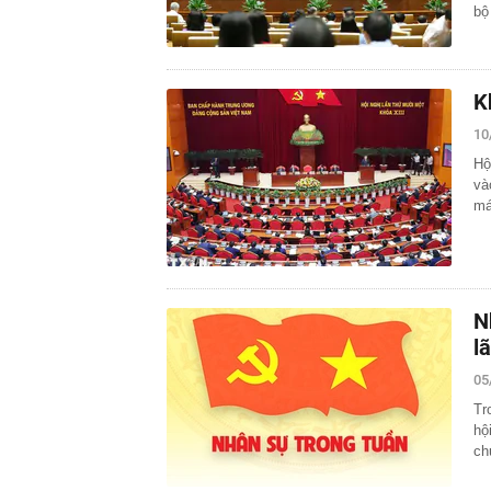
bộ
K
10
Hộ
và
má
N
l
05
Tr
hộ
ch