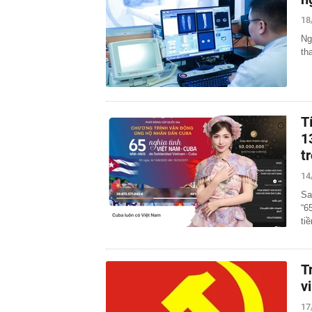
18
Ng
th
T
1
t
14
Sa
“6
ti
T
v
17