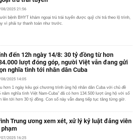
/08/2025 21:56
ười bệnh BHYT khám ngoại trú trái tuyến được quỹ chi trả theo lộ trình,
ay vì phải tự thanh toán như trước.
ính đến 12h ngày 14/8: 30 tỷ đồng từ hơn
34.000 lượt đóng góp, người Việt vẫn đang gửi
rọn nghĩa tình tới nhân dân Cuba
/08/2025 14:05
u hơn 1 ngày kêu gọi chương trình ủng hộ nhân dân Cuba với chủ đề
5 năm nghĩa tình Việt Nam-Cuba” đã có hơn 134.500 lượt ủng hộ với số
ền lên tới hơn 30 tỷ đồng. Con số này vẫn đang tiếp tục tăng từng giờ.
rình Trung ương xem xét, xử lý kỷ luật đảng viên
i phạm
/07/2025 16:25