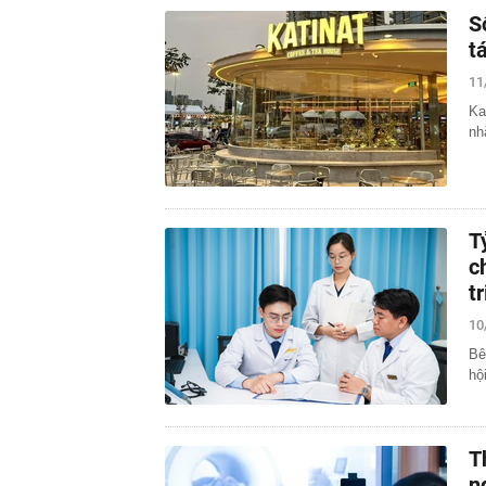
S
t
11
Ka
nh
T
c
t
10
Bê
hộ
T
n