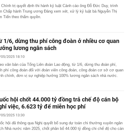
 Chính trị quyết định thi hành kỷ luật Cảnh cáo ông Đỗ Đức Duy, trình
n Chấp hành Trung ương Đảng xem xét, xử lý kỷ luật bà Nguyễn Thị
m Tiến theo thẩm quyền.
ừ 1/6, dừng thu phí công đoàn ở nhiều cơ quan
ưởng lương ngân sách
/05/2025 18:10
eo văn bản của Tổng Liên đoàn Lao động, từ 1/6, dừng thu đoàn phí,
nh phí công đoàn đối với đoàn viên công đoàn, công đoàn cơ sở cơ quan
nh chính, đơn vị sự nghiệp hưởng 100% lương ngân sách nhà nước.
uốc hội chốt 44.000 tỷ đồng trả chế độ cán bộ
ghỉ việc, 6.623 tỷ để miễn học phí
/05/2025 13:30
ốc hội đã thông qua Nghị quyết bổ sung dự toán chi thường xuyên ngân
ch Nhà nước năm 2025, chốt phân bổ 44.000 tỷ đồng chi chế độ cho cán