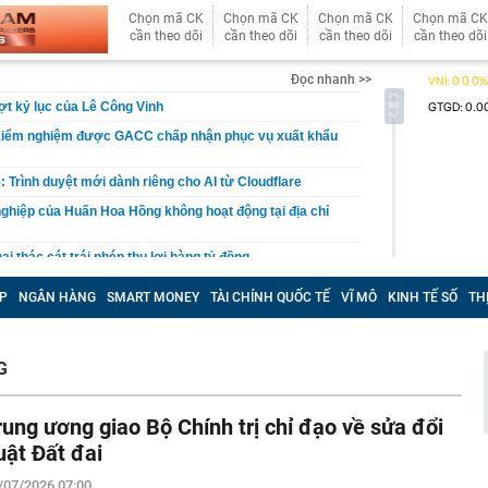
Chọn mã CK
Chọn mã CK
Chọn mã CK
Chọn mã CK
cần theo dõi
cần theo dõi
cần theo dõi
cần theo dõi
Đọc nhanh >>
t kỷ lục của Lê Công Vinh
kiểm nghiệm được GACC chấp nhận phục vụ xuất khẩu
: Trình duyệt mới dành riêng cho AI từ Cloudflare
ghiệp của Huấn Hoa Hồng không hoạt động tại địa chỉ
i thác cát trái phép thu lợi hàng tỷ đồng
oại bánh khách trả tiền mua lẻ nhưng người bán cương
P
NGÂN HÀNG
SMART MONEY
TÀI CHÍNH QUỐC TẾ
VĨ MÔ
KINH TẾ SỐ
TH
 lý do nằm ngay trong cái tên
t tâm đóng điện 14 dự án khu vực phía nam trong 5
ăm
G
căn nhà, cặp vợ chồng bất ngờ đào trúng kho báu
 đời hơn 300 năm, được đấu giá gần 27 tỷ đồng
rung ương giao Bộ Chính trị chỉ đạo về sửa đổi
đến 200 triệu đồng nếu người dùng tài khoản ngân hàng
u
uật Đất đai
ền Tây sông nước", cô nàng Á Khôi khiến tất cả mê mẩn
/07/2026 07:00
trong trẻo