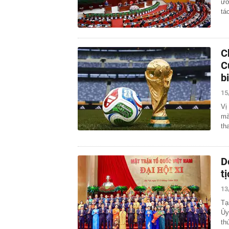
ươ
tá
C
C
b
15
Vị
mà
th
D
t
13
Tạ
Ủy
th