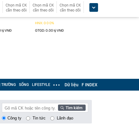
Chọn mã CK
Chọn mã CK
Chọn mã CK
cần theo dõi
cần theo dõi
cần theo dõi
Dữ liệu
F INDEX
Ị TRƯỜNG
SỐNG
LIFESTYLE
Công ty
Tin tức
Lãnh đạo