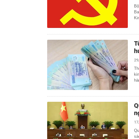
Bộ
Ba
Ki
T
h
29
Th
ki
hà
Q
n
17
Qu
sá