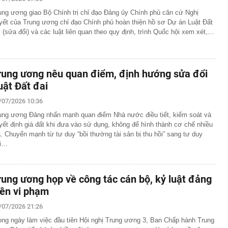
ung ương giao Bộ Chính trị chỉ đạo Đảng ủy Chính phủ căn cứ Nghị
 làm vỡ hộp giấy, khách sạn đòi đền 3,3 triệu đồng
yết của Trung ương chỉ đạo Chính phủ hoàn thiện hồ sơ Dự án Luật Đất
 nghỉ dưỡng sang trọng nơi tổ chức hôn lễ của Ronaldo -
i (sửa đổi) và các luật liên quan theo quy định, trình Quốc hội xem xét,…
 gần 40 triệu đồng/đêm, có quản gia riêng và hồ bơi vô
g thái không ngờ với nền kinh tế 23.000 tỷ USD, phá vỡ
 chục năm
rung ương nêu quan điểm, định hướng sửa đổi
hẩn cấp bảo mẫu Triệu Thị Tâm SN 1971
uật Đất đai
õi sát tiến độ giải ngân vốn đầu tư công
/07/2026 10:36
a thực hiện nghĩa vụ tài chính, cư dân bị 'treo' sổ hồng
ung ương Đảng nhấn mạnh quan điểm Nhà nước điều tiết, kiểm soát và
ia đình nhỏ vài giọt tinh dầu vào lõi cuộn giấy vệ sinh?
yết định giá đất khi đưa vào sử dụng, không để hình thành cơ chế nhiều
iấy mới thấy tác dụng
á. Chuyển mạnh từ tư duy “bồi thường tài sản bị thu hồi” sang tư duy
 từ chối Trấn Thành đóng phim khác ai ngờ nổi tiếng hơn,
ái…
ử đẹp nhất thế giới
vừa rời Google để mở startup: Được mệnh danh "quái kiệt
ột trong 35 nhà phát minh xuất sắc nhất thế giới
rung ương họp về công tác cán bộ, kỷ luật đảng
 báo khẩn đến người dùng VNeID thực hiện giao dịch
iên vi phạm
 sau
/07/2026 21:26
ong ngày làm việc đầu tiên Hội nghị Trung ương 3, Ban Chấp hành Trung