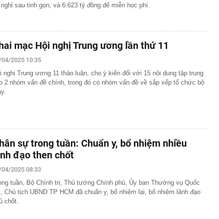
 nghỉ sau tinh gọn, và 6.623 tỷ đồng để miễn học phí.
hai mạc Hội nghị Trung ương lần thứ 11
/04/2025 10:35
i nghị Trung ương 11 thảo luận, cho ý kiến đối với 15 nội dung tập trung
o 2 nhóm vấn đề chính, trong đó có nhóm vấn đề về sắp xếp tổ chức bộ
y.
hân sự trong tuần: Chuẩn y, bổ nhiệm nhiều
ãnh đạo then chốt
/04/2025 08:33
ong tuần, Bộ Chính trị, Thủ tướng Chính phủ, Ủy ban Thường vụ Quốc
i, Chủ tịch UBND TP HCM đã chuẩn y, bổ nhiệm lại, bổ nhiệm lãnh đạo
ủ chốt.