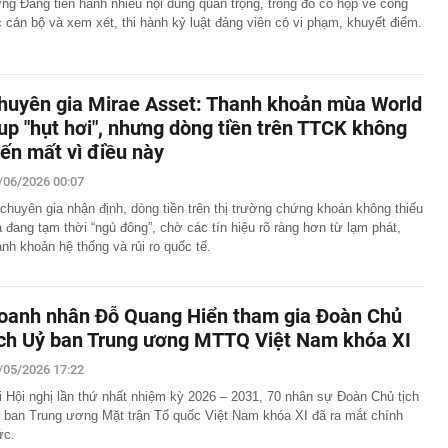
ng Đảng tiến hành nhiều nội dung quan trọng, trong đó có họp về công
c cán bộ và xem xét, thi hành kỷ luật đảng viên có vi phạm, khuyết điểm.
huyên gia Mirae Asset: Thanh khoản mùa World
up "hụt hơi", nhưng dòng tiền trên TTCK không
iến mất vì điều này
/06/2026 00:07
 chuyên gia nhận định, dòng tiền trên thị trường chứng khoán không thiếu
 đang tạm thời “ngủ đông”, chờ các tín hiệu rõ ràng hơn từ lạm phát,
anh khoản hệ thống và rủi ro quốc tế.
oanh nhân Đỗ Quang Hiển tham gia Đoàn Chủ
ịch Uỷ ban Trung ương MTTQ Việt Nam khóa XI
/05/2026 17:22
i Hội nghị lần thứ nhất nhiệm kỳ 2026 – 2031, 70 nhân sự Đoàn Chủ tịch
 ban Trung ương Mặt trận Tổ quốc Việt Nam khóa XI đã ra mắt chính
ức.