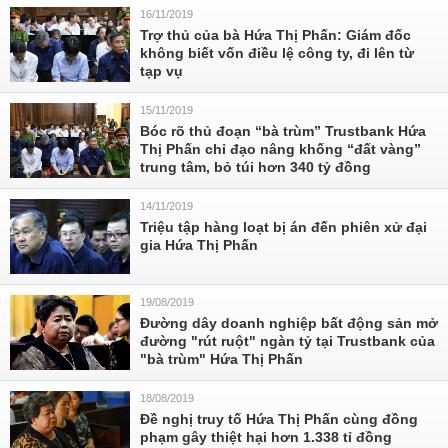
16/11/2019
Trợ thủ của bà Hứa Thị Phấn: Giám đốc
không biết vốn điều lệ công ty, đi lên từ
tạp vụ
15/11/2019
Bóc rõ thủ đoạn “bà trùm” Trustbank Hứa
Thị Phấn chỉ đạo nâng khống “đất vàng”
trung tâm, bỏ túi hơn 340 tỷ đồng
14/11/2019
Triệu tập hàng loạt bị án đến phiên xử đại
gia Hứa Thị Phấn
19/08/2019
Đường dây doanh nghiệp bất động sản mở
đường "rút ruột" ngàn tỷ tại Trustbank của
"bà trùm" Hứa Thị Phấn
18/08/2019
Đề nghị truy tố Hứa Thị Phấn cùng đồng
phạm gây thiệt hại hơn 1.338 tỉ đồng