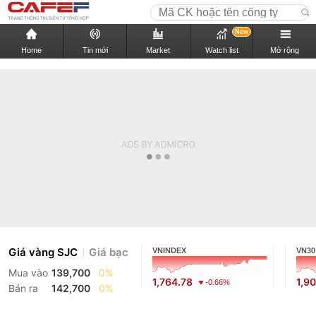
New
Home
Tin mới
Market
Watch list
Mở rộng
Giá vàng SJC
Giá bạc
VNINDEX
VN30
Mua vào
139,700
0%
1,764.78
1,9
-0.66%
Bán ra
142,700
0%