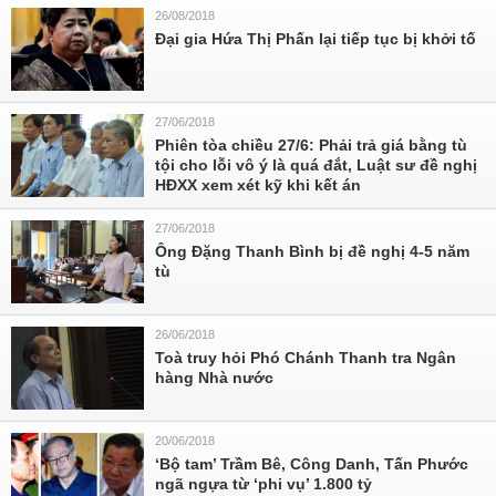
26/08/2018
Đại gia Hứa Thị Phấn lại tiếp tục bị khởi tố
27/06/2018
Phiên tòa chiều 27/6: Phải trả giá bằng tù
tội cho lỗi vô ý là quá đắt, Luật sư đề nghị
HĐXX xem xét kỹ khi kết án
27/06/2018
Ông Đặng Thanh Bình bị đề nghị 4-5 năm
tù
26/06/2018
Toà truy hỏi Phó Chánh Thanh tra Ngân
hàng Nhà nước
20/06/2018
‘Bộ tam’ Trầm Bê, Công Danh, Tấn Phước
ngã ngựa từ ‘phi vụ’ 1.800 tỷ