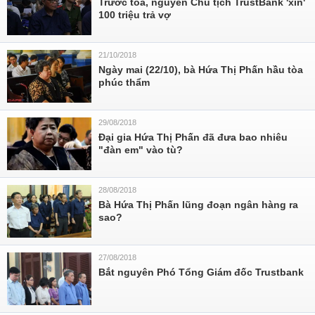
Trước tòa, nguyên Chủ tịch TrustBank 'xin'
100 triệu trả vợ
21/10/2018
Ngày mai (22/10), bà Hứa Thị Phấn hầu tòa
phúc thẩm
29/08/2018
Đại gia Hứa Thị Phấn đã đưa bao nhiêu
"đàn em" vào tù?
28/08/2018
Bà Hứa Thị Phấn lũng đoạn ngân hàng ra
sao?
27/08/2018
Bắt nguyên Phó Tổng Giám đốc Trustbank