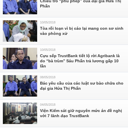
Chiêu trò “phù phép” của đại gia Hứa Thị
Phấn
10/05/2018
Tòa rối loạn vì bị cáo lại mang con sơ sinh
vào phòng xử
10/05/2018
Cựu sếp TrustBank tiết lộ rời Agribank là
do “bà trùm” Sáu Phấn trả lương gấp 10
lần
08/05/2018
Bác yêu cầu của các luật sư bào chữa cho
đại gia Hứa Thị Phấn
04/05/2018
Viện Kiểm sát giữ nguyên mức án đề nghị
với 7 lãnh đạo TrustBank