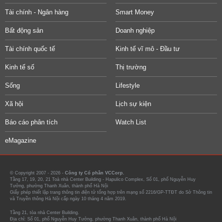
Tài chính - Ngân hàng
Smart Money
Bất động sản
Doanh nghiệp
Tài chính quốc tế
Kinh tế vĩ mô - Đầu tư
Kinh tế số
Thị trường
Sống
Lifestyle
Xã hội
Lịch sự kiện
Báo cáo phân tích
Watch List
eMagazine
© Copyright 2007 - 2026 -
Công ty Cổ phần VCCorp.
Tầng 17, 19, 20, 21 Toà nhà Center Building - Hapulico Complex, Số 01, phố Nguyễn Huy
Tưởng, phường Thanh Xuân, thành phố Hà Nội
Giấy phép thiết lập trang thông tin điện tử tổng hợp trên mạng số 2216/GP-TTĐT do Sở Thông tin
và Truyền thông Hà Nội cấp ngày 10 tháng 4 năm 2019.
Tầng 21, tòa nhà Center Building.
Địa chỉ: Số 01, phố Nguyễn Huy Tưởng, phường Thanh Xuân, thành phố Hà Nội