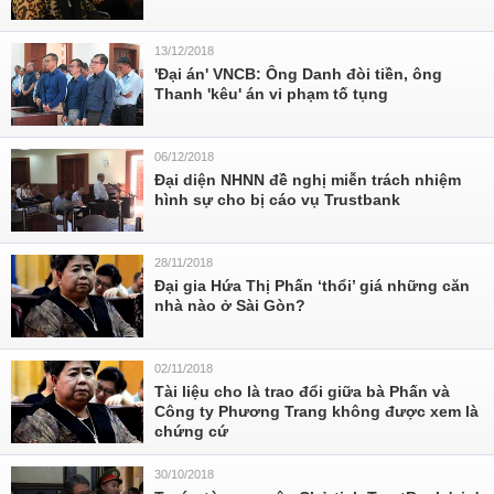
13/12/2018
'Đại án' VNCB: Ông Danh đòi tiền, ông
Thanh 'kêu' án vi phạm tố tụng
06/12/2018
Đại diện NHNN đề nghị miễn trách nhiệm
hình sự cho bị cáo vụ Trustbank
28/11/2018
Đại gia Hứa Thị Phấn ‘thổi’ giá những căn
nhà nào ở Sài Gòn?
02/11/2018
Tài liệu cho là trao đổi giữa bà Phấn và
Công ty Phương Trang không được xem là
chứng cứ
30/10/2018