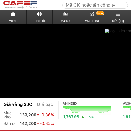
New
Home
Tin mới
Market
Watch list
Mở rộng
Giá vàng SJC
Giá bạc
VNINDEX
VN30
Mua
139,200
-0.36%
1,767.98
1,91
vào
0.18%
Bán ra
142,200
-0.35%