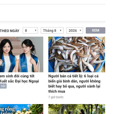
XEM
 THEO NGÀY
 em sinh đôi cùng tốt
Người bán cá tiết lộ: 6 loại cá
Xuất sắc Đại học Ngoại
biển giá bình dân, người không
biết hay bỏ qua, người sành lại
 bật
thích mua
7 giờ trước