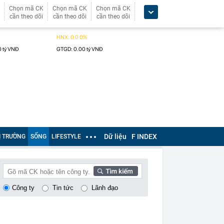
Chọn mã CK
Chọn mã CK
Chọn mã CK
cần theo dõi
cần theo dõi
cần theo dõi
Dữ liệu
F INDEX
Ị TRƯỜNG
SỐNG
LIFESTYLE
Công ty
Tin tức
Lãnh đạo