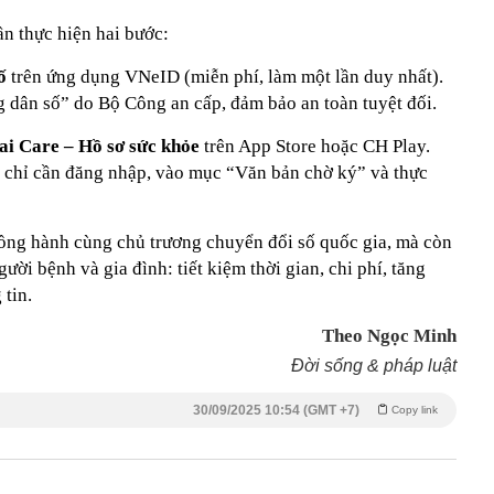
n thực hiện hai bước:
ố
trên ứng dụng VNeID (miễn phí, làm một lần duy nhất).
 dân số” do Bộ Công an cấp, đảm bảo an toàn tuyệt đối.
i Care – Hồ sơ sức khỏe
trên App Store hoặc CH Play.
 chỉ cần đăng nhập, vào mục “Văn bản chờ ký” và thực
ồng hành cùng chủ trương chuyển đổi số quốc gia, mà còn
gười bệnh và gia đình: tiết kiệm thời gian, chi phí, tăng
 tin.
Theo Ngọc Minh
Đời sống & pháp luật
30/09/2025 10:54 (GMT +7)
Copy link