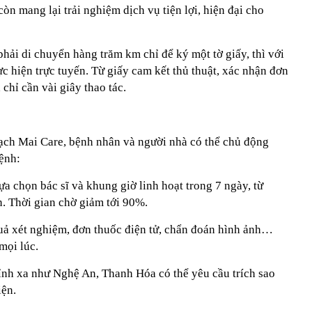
n mang lại trải nghiệm dịch vụ tiện lợi, hiện đại cho
hải di chuyển hàng trăm km chỉ để ký một tờ giấy, thì với
ực hiện trực tuyến. Từ giấy cam kết thủ thuật, xác nhận đơn
 chỉ cần vài giây thao tác.
ạch Mai Care, bệnh nhân và người nhà có thể chủ động
ệnh:
a chọn bác sĩ và khung giờ linh hoạt trong 7 ngày, từ
n. Thời gian chờ giảm tới 90%.
quả xét nghiệm, đơn thuốc điện tử, chẩn đoán hình ảnh…
 mọi lúc.
tỉnh xa như Nghệ An, Thanh Hóa có thể yêu cầu trích sao
iện.