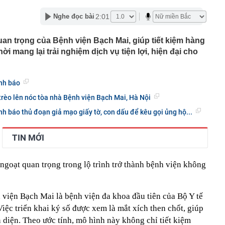
p thu là hết nóng, phải đến tiết Xử thử mới thật sự mát
2:01
Nghe đọc bài
cao tốc Quảng Ngãi đến Nha Trang thu phí không dừng
uan trọng của Bệnh viện Bạch Mai, giúp tiết kiệm hàng
y kế, nhiều doanh nghiệp Nhà nước báo lãi nghìn tỷ
i mang lại trải nghiệm dịch vụ tiện lợi, hiện đại cho
ụ xe đầu kéo chở nhiều ô tô Lexus bốc cháy trên cao tốc
Phòng
 cho Mr Pips, Shark Bình đang bị điều tra về 3 tội danh
nh báo
chào bán hơn 11 triệu cổ phiếu chưa được phân phối hết
trèo lên nóc tòa nhà Bệnh viện Bạch Mai, Hà Nội
ng ra ngân hàng gửi tiết kiệm, cụ ông ngỡ ngàng khi tất
h báo thủ đoạn giả mạo giấy tờ, con dấu để kêu gọi ủng hộ...
động leo thang, ngân hàng chịu sức ép kép
TIN MỚI
 hoạch cơ cấu lại vốn Nhà nước tại doanh nghiệp trước
 rẻ hơn rất nhiều nhờ khung gầm do hãng mẹ Jaguar
ngoạt quan trọng trong lộ trình trở thành bệnh viện không
át triển?
 dùng không biết công dụng của chiếc lỗ trên thước
 viện Bạch Mai là bệnh viện đa khoa đầu tiên của Bộ Y tế
ỏ vàng sâu nhất thế giới, sản xuất 8 tấn vàng mỗi năm?
Việc triển khai ký số được xem là mắt xích then chốt, giúp
n diện. Theo ước tính, mô hình này không chỉ tiết kiệm