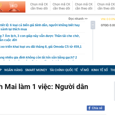
Chọn mã CK
Chọn mã CK
Chọn mã CK
Chọn mã CK
cần theo dõi
cần theo dõi
cần theo dõi
cần theo dõi
Đọc nhanh >>
iết lộ: 6 loại cá biển giá bình dân, người không biết hay
 sành lại thích mua
g 7 Âm lịch, 3 con giáp này vẫn được Thần tài che chở,
ân cuộc đời
o triển khai loạt ưu đãi tháng 8, giá Omoda C5 từ 459,1
àng nhiều gia đình không còn lát kín sân bằng gạch? 2
mát vừa thoát nước tốt đang dần trở thành xu hướng
P
NGÂN HÀNG
SMART MONEY
TÀI CHÍNH QUỐC TẾ
VĨ MÔ
KINH TẾ SỐ
TH
ng mẹ trồng 19 năm bất ngờ “nằm dài” khắp chậu, đến
cũng trầm trồ.
p 'cá voi' Strategy: ChatGPT giúp tôi kiếm 15 tỷ USD,
h Mai làm 1 việc: Người dân
 nhiều hơn robot
gười dùng ChatGPT miễn phí
o dịch chuyển khoản 89.760.000 đồng từ tài khoản
ang tài khoản VietinBank của Lò Thị Ly, công an lập tức
Chia sẻ