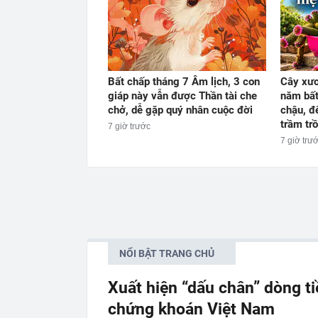
Bất chấp tháng 7 Âm lịch, 3 con
Cây xươ
giáp này vẫn được Thần tài che
năm bất
chở, dễ gặp quý nhân cuộc đời
chậu, đ
trầm trồ
7 giờ trước
7 giờ trư
NỔI BẬT TRANG CHỦ
Xuất hiện “dấu chân” dòng t
chứng khoán Việt Nam