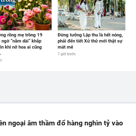
ng rồng mẹ trồng 19
Đừng tưởng Lập thu là hết nóng,
 ngờ “nằm dài” khắp
phải đến tiết Xử thử mới thật sự
ến khi nở hoa ai cũng
mát mẻ
.
7 giờ trước
ớc
iền ngoại âm thầm đổ hàng nghìn tỷ vào