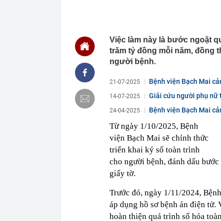
16:18
Đừng tưởng Lậ
mẻ
16:17
Thêm 5 tuyến 
từ ngày 14/8
Việc làm này là bước ngoặt q
16:16
EVN hết lỗ lũ
trăm tỷ đồng mỗi năm, đồng thờ
16:16
Hiện trường v
người bệnh.
Hà Nội - Hải 
16:14
Ngoài rửa tiền
Bệnh viện Bạch Mai cả
21-07-2025
16:13
F88 tiếp tục 
Giải cứu người phụ nữ 
14-07-2025
16:12
Mang 6,6 tỷ đồ
Bệnh viện Bạch Mai cản
24-04-2025
cả là tiền giả
16:10
Lãi suất huy 
Từ ngày 1/10/2025, Bệnh
viện Bạch Mai sẽ chính thức
16:08
Hoàn thành kế
ngày 31/8
triển khai ký số toàn trình
16:07
Ô tô Honda sẽ
cho người bệnh, đánh dấu bước 
Land Rover ph
giấy tờ.
16:07
Hơn 90% người
cuộn
Trước đó, ngày 1/11/2024, Bệnh
16:03
Có gì trong m
áp dụng hồ sơ bệnh án điện tử. 
hoàn thiện quá trình số hóa toà