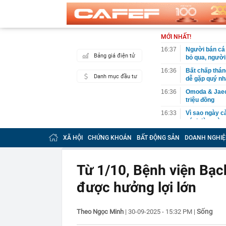
MỚI NHẤT!
16:37
Người bán cá t
Bảng giá điện tử
bỏ qua, người
16:36
Bất chấp thán
Danh mục đầu tư
dễ gặp quý nh
16:36
Omoda & Jaeco
triệu đồng
16:33
Vì sao ngày c
cách làm vừa 
mới
XÃ HỘI
CHỨNG KHOÁN
BẤT ĐỘNG SẢN
DOANH NGHIỆ
16:29
Cây xương rồ
khi nở hoa ai 
16:27
Tỉ phú sáng lậ
Từ 1/10, Bệnh viện Bạc
đừng làm việc
được hưởng lợi lớn
16:21
Tin vui cho n
16:20
Phát hiện gia
Vietcombank s
Sống
Theo Ngọc Minh
|
30-09-2025 - 15:32 PM
|
xác minh