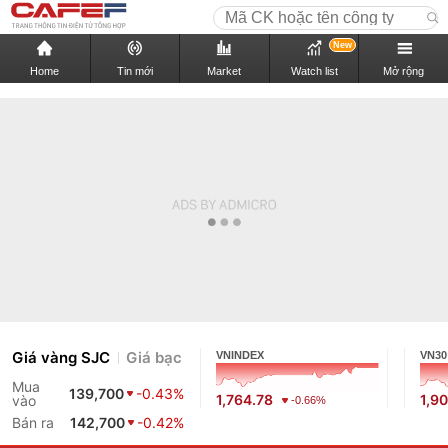
New
Home
Tin mới
Market
Watch list
Mở rộng
Giá vàng SJC
Giá bạc
VNINDEX
VN30
Mua
139,700
-0.43%
1,764.78
1,9
vào
-0.66%
Bán ra
142,700
-0.42%