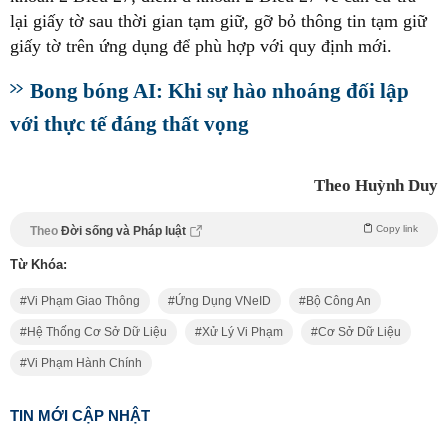
lại giấy tờ sau thời gian tạm giữ, gỡ bỏ thông tin tạm giữ
giấy tờ trên ứng dụng để phù hợp với quy định mới.
Bong bóng AI: Khi sự hào nhoáng đối lập
với thực tế đáng thất vọng
Theo Huỳnh Duy
Copy link
Theo
Đời sống và Pháp luật
Từ Khóa:
Vi Phạm Giao Thông
Ứng Dụng VNeID
Bộ Công An
Hệ Thống Cơ Sở Dữ Liệu
Xử Lý Vi Phạm
Cơ Sở Dữ Liệu
Vi Phạm Hành Chính
TIN MỚI CẬP NHẬT