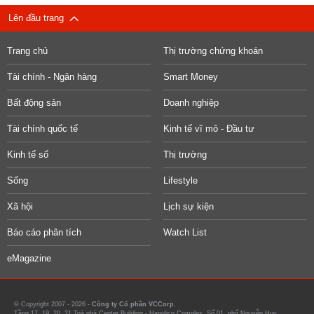
Lên đầu trang
Trang chủ
Thị trường chứng khoán
Tài chính - Ngân hàng
Smart Money
Bất động sản
Doanh nghiệp
Tài chính quốc tế
Kinh tế vĩ mô - Đầu tư
Kinh tế số
Thị trường
Sống
Lifestyle
Xã hội
Lịch sự kiện
Báo cáo phân tích
Watch List
eMagazine
© Copyright 2007 - 2026 -
Công ty Cổ phần VCCorp.
Tầng 17, 19, 20, 21 Toà nhà Center Building - Hapulico Complex, Số 01, phố Nguyễn Huy