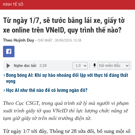
KINH TẾ SỐ
Từ ngày 1/7, sẽ tước bằng lái xe, giấy tờ
xe online trên VNeID, quy trình thế nào?
CHỦ NHẬT , 30/06/2024, 15:38
Theo Huỳnh Duy
-
Nghe đọc bài
2:28
Bong bóng AI: Khi sự hào nhoáng đối lập với thực tế đáng thất
vọng
Học AI như thế nào để có lương ngàn đô?
Theo Cục CSGT, trong quá trình xử lý mà người vi phạm
xuất trình giấy tờ qua VNeID thì lực lượng chức năng sẽ
tạm giữ giấy tờ trên môi trường điện tử.
Từ ngày 1/7 tới đây, Thông tư 28 sửa đổi, bổ sung một số