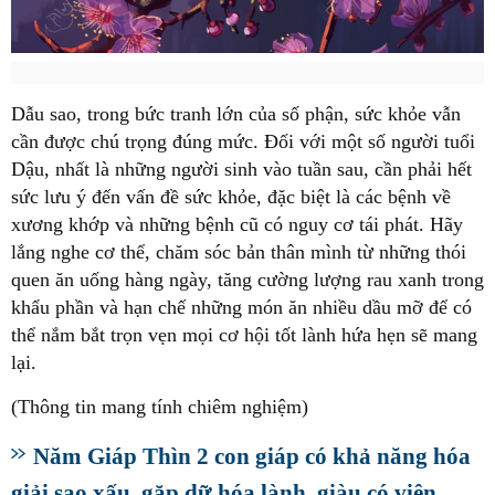
Dẫu sao, trong bức tranh lớn của số phận, sức khỏe vẫn
cần được chú trọng đúng mức. Đối với một số người tuổi
Dậu, nhất là những người sinh vào tuần sau, cần phải hết
sức lưu ý đến vấn đề sức khỏe, đặc biệt là các bệnh về
xương khớp và những bệnh cũ có nguy cơ tái phát. Hãy
lắng nghe cơ thể, chăm sóc bản thân mình từ những thói
quen ăn uống hàng ngày, tăng cường lượng rau xanh trong
khẩu phần và hạn chế những món ăn nhiều dầu mỡ để có
thể nắm bắt trọn vẹn mọi cơ hội tốt lành hứa hẹn sẽ mang
lại.
(Thông tin mang tính chiêm nghiệm)
Năm Giáp Thìn 2 con giáp có khả năng hóa
giải sao xấu, gặp dữ hóa lành, giàu có viên