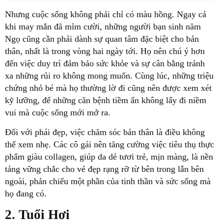
Nhưng cuộc sống không phải chỉ có màu hồng. Ngay cả
khi may mắn đã mỉm cười, những người bạn sinh năm
Ngọ cũng cần phải dành sự quan tâm đặc biệt cho bản
thân, nhất là trong vòng hai ngày tới. Họ nên chú ý hơn
đến việc duy trì đảm bảo sức khỏe và sự cân bằng tránh
xa những rủi ro không mong muốn. Cùng lúc, những triệu
chứng nhỏ bé mà họ thường lờ đi cũng nên được xem xét
kỹ lưỡng, để những căn bệnh tiềm ẩn không lấy đi niềm
vui mà cuộc sống mới mở ra.
Đối với phái đẹp, việc chăm sóc bản thân là điều không
thể xem nhẹ. Các cô gái nên tăng cường việc tiêu thụ thực
phẩm giàu collagen, giúp da dẻ tươi trẻ, mịn màng, là nền
tảng vững chắc cho vẻ đẹp rạng rỡ từ bên trong lẫn bên
ngoài, phản chiếu một phần của tinh thần và sức sống mà
họ đang có.
2. Tuổi Hợi