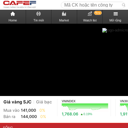
New
Home
Tin mới
Market
Watch list
Mở rộng
Giá vàng SJC
Giá bạc
VNINDEX
VN30
Mua vào
141,000
0%
1,768.06
1,91
0.19%
Bán ra
144,000
0%