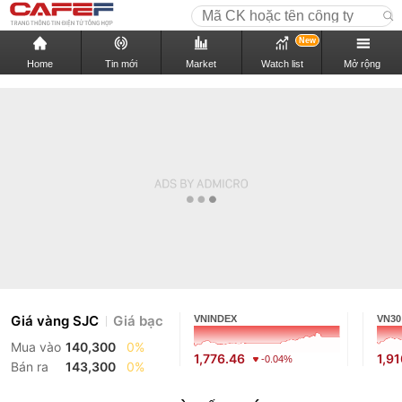
New
Home
Tin mới
Market
Watch list
Mở rộng
Giá vàng SJC
Giá bạc
VNINDEX
VN30
Mua vào
140,300
0%
1,776.46
1,9
-0.04%
Bán ra
143,300
0%