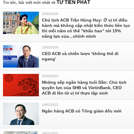
TỪ TIẾN PHÁT
Tin tức, bài viết mới nhất về
15/04/2026
Chủ tịch ACB Trần Hùng Huy: Ở vị trí điều
hành mà không cập nhật kiến thức liên tục
thì mỗi năm có thể "khấu hao" tới 15%
năng lực của…chính mình
15/02/2024
CEO ACB và chiến lược ‘không thể đi
ngang’
01/02/2022
Những sếp ngân hàng tuổi Dần: Chủ tịch
quyền lực của SHB và VietinBank, CEO
ACB đi lên từ vị trí thực tập sinh
14/01/2022
Ngân hàng ACB có Tổng giám đốc mới
26/01/2015