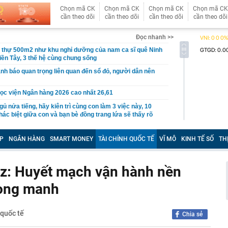
Chọn mã CK
Chọn mã CK
Chọn mã CK
Chọn mã CK
cần theo dõi
cần theo dõi
cần theo dõi
cần theo dõi
Đọc nhanh >>
t thự 500m2 như khu nghỉ dưỡng của nam ca sĩ quê Ninh
iền Tây, 3 thế hệ cùng chung sống
nh báo quan trọng liên quan đến sổ đỏ, người dân nên
ọc viện Ngân hàng 2026 cao nhất 26,61
gủ nửa tiếng, hãy kiên trì cùng con làm 3 việc này, 10
ác biệt giữa con và bạn bè đồng trang lứa sẽ thấy rõ
làm hạ tầng sạc xe điện trên cao tốc Bắc - Nam?
P
NGÂN HÀNG
SMART MONEY
TÀI CHÍNH QUỐC TẾ
VĨ MÔ
KINH TẾ SỐ
TH
sờ gáy': Bảo Tín Mạnh Hải, Mi Hồng làm ăn ra sao?
ạc 7 lần: Samsung và Google chính thức lộ diện kính AI
phẩm của Meta
ez: Huyết mạch vận hành nền
tạm giam nguyên Trưởng Ban quản lý chung cư Ngô Anh
mong manh
en Vâu
hức ra mắt xe tay côn cổ điển 150 cc giá 30 triệu đồng
 quốc tế
Chia sẻ
 Winner X và Yamaha Exciter