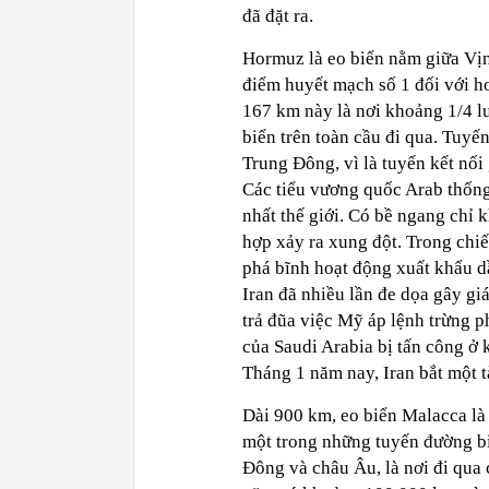
đã đặt ra.
Hormuz là eo biển nằm giữa Vị
điểm huyết mạch số 1 đối với ho
167 km này là nơi khoảng 1/4 l
biển trên toàn cầu đi qua. Tuyến
Trung Đông, vì là tuyến kết nối
Các tiểu vương quốc Arab thống 
nhất thế giới. Có bề ngang chỉ
hợp xảy ra xung đột. Trong chiế
phá bĩnh hoạt động xuất khẩu d
Iran đã nhiều lần đe dọa gây 
trả đũa việc Mỹ áp lệnh trừng p
của Saudi Arabia bị tấn công ở
Tháng 1 năm nay, Iran bắt một 
Dài 900 km, eo biển Malacca là 
một trong những tuyến đường bi
Đông và châu Âu, là nơi đi qua