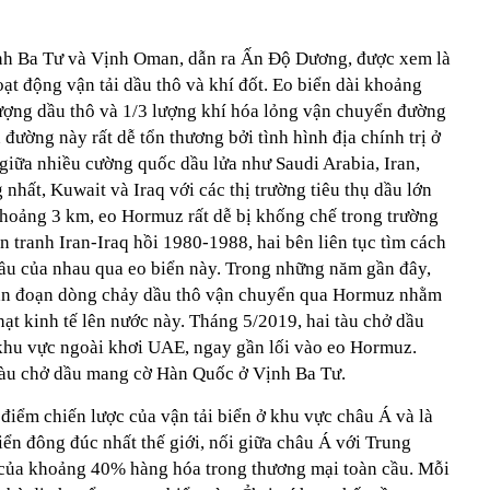
nh Ba Tư và Vịnh Oman, dẫn ra Ấn Độ Dương, được xem là
ạt động vận tải dầu thô và khí đốt. Eo biển dài khoảng
ượng dầu thô và 1/3 lượng khí hóa lỏng vận chuyển đường
 đường này rất dễ tổn thương bởi tình hình địa chính trị ở
 giữa nhiều cường quốc dầu lửa như Saudi Arabia, Iran,
nhất, Kuwait và Iraq với các thị trường tiêu thụ dầu lớn
 khoảng 3 km, eo Hormuz rất dễ bị khống chế trong trường
n tranh Iran-Iraq hồi 1980-1988, hai bên liên tục tìm cách
ầu của nhau qua eo biển này. Trong những năm gần đây,
gián đoạn dòng chảy dầu thô vận chuyển qua Hormuz nhằm
hạt kinh tế lên nước này. Tháng 5/2019, hai tàu chở dầu
 khu vực ngoài khơi UAE, ngay gần lối vào eo Hormuz.
tàu chở dầu mang cờ Hàn Quốc ở Vịnh Ba Tư.
điểm chiến lược của vận tải biển ở khu vực châu Á và là
ển đông đúc nhất thế giới, nối giữa châu Á với Trung
 của khoảng 40% hàng hóa trong thương mại toàn cầu. Mỗi