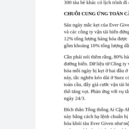
300 tàu bè khác có lịch trình đi
CHUỖI CUNG ỨNG TOÀN CẦ
Sáu ngày mắc kẹt của Ever Given
và các công ty vận tải biển đứ
12% tổng lượng hàng hóa được v
gồm khoảng 10% tổng lượng dầ
Cần phải nói thêm rằng, 80% h
đường biển. Dữ liệu từ Công ty
hóa mỗi ngày bị kẹt ở hai đầu ở
này, tắc nghẽn kéo dài ở Suez c
toàn cầu, đẩy giá cước vận tải b
thô tăng vọt. Phản ứng với vụ t
ngày 24/3.
Đích thân Tổng thống Ai Cập Ab
này bằng cách hạ lệnh chuẩn bị
hóa khỏi tàu Ever Given như một