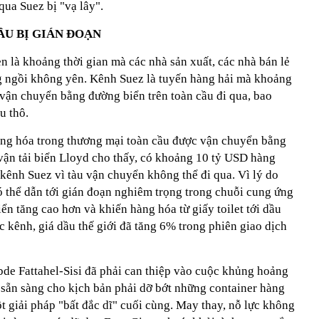
 qua Suez bị "vạ lây".
U BỊ GIÁN ĐOẠN
 là khoảng thời gian mà các nhà sản xuất, các nhà bán lẻ
ng ngồi không yên. Kênh Suez là tuyến hàng hải mà khoảng
ận chuyển bằng đường biển trên toàn cầu đi qua, bao
u thô.
àng hóa trong thương mại toàn cầu được vận chuyển bằng
 vận tải biển Lloyd cho thấy, có khoảng 10 tỷ USD hàng
 kênh Suez vì tàu vận chuyển không thể đi qua. Vì lý do
ó thể dẫn tới gián đoạn nghiêm trọng trong chuỗi cung ứng
iển tăng cao hơn và khiến hàng hóa từ giấy toilet tới dầu
ắc kênh, giá dầu thế giới đã tăng 6% trong phiên giao dịch
de Fattahel-Sisi đã phải can thiệp vào cuộc khủng hoảng
 sẵn sàng cho kịch bản phải dỡ bớt những container hàng
 giải pháp "bất đắc dĩ" cuối cùng. May thay, nỗ lực không