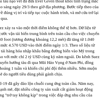
i tàu nạo vét đã đưa Ever Given thoát khỏi tình trạng mắc
vào sáng ngày 29/3 theo giờ địa phương. Bước tiếp theo của
ề đúng vị trí và tiếp tục cuộc hành trình, và mở cửa trở lại
 qua.
z xảy ra vào một thời điểm không thể tệ hơn. Dữ liệu từ
 cước vận tải biển trung bình trên toàn cầu cho việc chuyển
40 foot (tương đương khoảng 12,2 mét) đã tăng từ 1.040
mức 4.570 USD vào thời điểm ngày 1/3. Theo số liệu từ
n tải hàng hóa nhập khẩu bằng đường biển vào Mỹ trong
 so với mức chỉ 2 tỷ USD cùng kỳ năm ngoái. Do kênh Suez
 chuyển hướng tàu đi qua Mũi Hảo Vọng ở Nam Phi, đồng
khoảng 1 tuần và khiến chi phí đội thêm nhiều. Sớm muộn
sẽ do người tiêu dùng phải gánh chịu.
d-19 đã gây đảo lộn chuỗi cung ứng toàn cầu. Năm nay,
ạnh mẽ, đặt nhiều công ty sản xuất cắt giảm hoạt động
ạng "trở tay không kịp" trong việc đáp ứng nhu cầu của