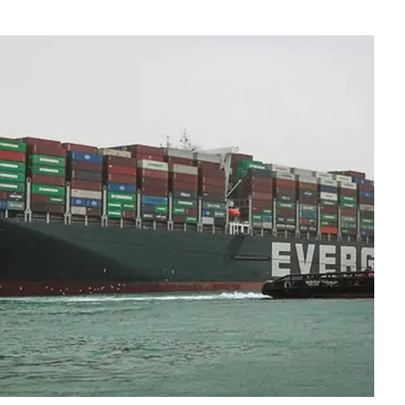
c đầu tiên có ngành đạt điểm chuẩn tuyệt đối 30/30 năm
g nối cao tốc TP.HCM - Long Thành sau gần 8 tháng thi
 hơn nửa thu nhập, tôi mới hiểu “càng ít tiêu càng tốt” là
uy hiểm
ớn muốn tăng sở hữu tại Digiworld
 vẫn ra đồng, tiết lộ những thói quen duy trì suốt nhiều
ếm việc làm tăng vọt, lộ diện 'ngành hot'
Á duy trì ở mức cao
mỹ nhân Việt từ chối đóng phim Hollywood: Cô gái vàng
c, nghe tên đã thấy tự hào
g hoạt động của ngân hàng cần phòng ngừa tình trạng
 thúc bằng số 9 lại khiến bạn mua nhiều hơn?