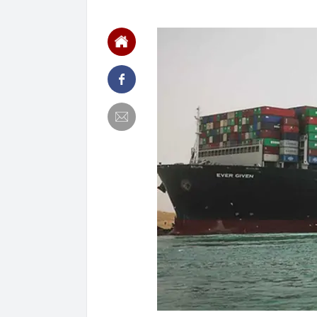
14:15
Trường đại họ
2026
14:09
Diện mạo đườn
công
14:00
Từng tiết kiệm
lời khuyên ng
13:54
Một cổ đông l
13:50
Cụ bà 111 tuổi
thập kỷ
13:47
Nhu cầu tìm ki
13:43
Giá gạo châu 
13:40
Không ngờ có 
của cả dân tộ
13:36
ĐBQH: Mở rộn
'bia kèm lạc'
13:28
Vì sao giá kết