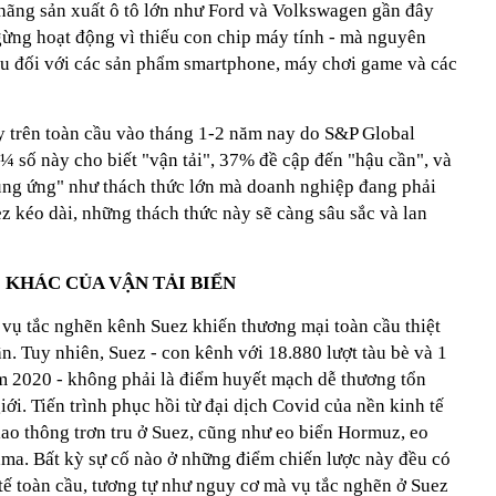
 hãng sản xuất ô tô lớn như Ford và Volkswagen gần đây
ừng hoạt động vì thiếu con chip máy tính - mà nguyên
cầu đối với các sản phẩm smartphone, máy chơi game và các
y trên toàn cầu vào tháng 1-2 năm nay do S&P Global
 ¼ số này cho biết "vận tải", 37% đề cập đến "hậu cần", và
ung ứng" như thách thức lớn mà doanh nghiệp đang phải
 kéo dài, những thách thức này sẽ càng sâu sắc và lan
KHÁC CỦA VẬN TẢI BIỂN
 vụ tắc nghẽn kênh Suez khiến thương mại toàn cầu thiệt
. Tuy nhiên, Suez - con kênh với 18.880 lượt tàu bè và 1
ăm 2020 - không phải là điểm huyết mạch dễ thương tổn
ới. Tiến trình phục hồi từ đại dịch Covid của nền kinh tế
iao thông trơn tru ở Suez, cũng như eo biển Hormuz, eo
ma. Bất kỳ sự cố nào ở những điểm chiến lược này đều có
 tế toàn cầu, tương tự như nguy cơ mà vụ tắc nghẽn ở Suez