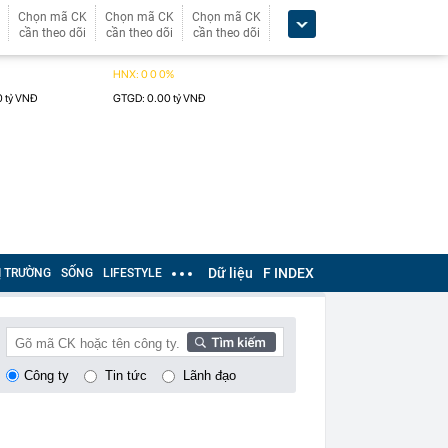
Chọn mã CK
Chọn mã CK
Chọn mã CK
cần theo dõi
cần theo dõi
cần theo dõi
Dữ liệu
F INDEX
Ị TRƯỜNG
SỐNG
LIFESTYLE
Công ty
Tin tức
Lãnh đạo