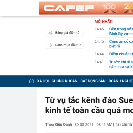
MỚI NHẤT!
14:45
Bên trong biệ
Bảng giá điện tử
Bình lấy vợ m
14:45
Công an có cả
Danh mục đầu tư
biết rõ
14:44
Điểm chuẩn H
14:41
Trước khi đi n
năm sau sự kh
14:40
Vì sao ì ạch 
XÃ HỘI
CHỨNG KHOÁN
BẤT ĐỘNG SẢN
DOANH NGHIỆ
14:39
Nhà vàng bị '
14:30
Pin 9 tiếng, s
đối đầu sản 
Từ vụ tắc kênh đào Su
14:29
Ra lệnh bắt 
kinh tế toàn cầu quá 
Tuấn SN 1977
14:22
Cú sốc của Đ
14:20
Honda chính t
Tài chính
Theo Kiều Oanh
|
30-03-2021 - 08:41 AM
|
đe dọa Honda