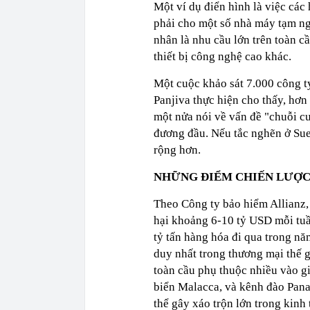
Một ví dụ điển hình là việc các
phải cho một số nhà máy tạm ng
nhân là nhu cầu lớn trên toàn 
thiết bị công nghệ cao khác.
Một cuộc khảo sát 7.000 công t
Panjiva thực hiện cho thấy, hơn
một nửa nói về vấn đề "chuỗi c
đương đầu. Nếu tắc nghẽn ở Suez
rộng hơn.
NHỮNG ĐIỂM CHIẾN LƯỢC 
Theo Công ty bảo hiểm Allianz,
hại khoảng 6-10 tỷ USD mỗi tuần
tỷ tấn hàng hóa đi qua trong n
duy nhất trong thương mại thế gi
toàn cầu phụ thuộc nhiều vào g
biển Malacca, và kênh đào Pana
thể gây xáo trộn lớn trong kinh