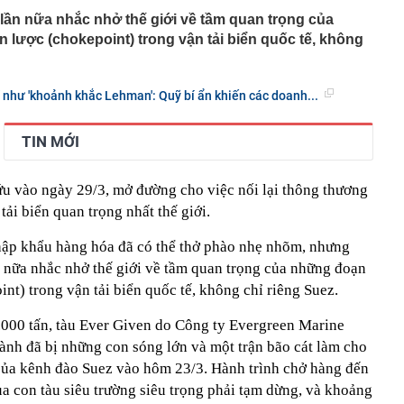
ần nữa nhắc nhở thế giới về tầm quan trọng của
lược (chokepoint) trong vận tải biển quốc tế, không
í như 'khoảnh khắc Lehman': Quỹ bí ẩn khiến các doanh...
TIN MỚI
ứu vào ngày 29/3, mở đường cho việc nối lại thông thương
ải biển quan trọng nhất thế giới.
hập khẩu hàng hóa đã có thể thở phào nhẹ nhõm, nhưng
nữa nhắc nhở thế giới về tầm quan trọng của những đoạn
nt) trong vận tải biển quốc tế, không chỉ riêng Suez.
4.000 tấn, tàu Ever Given do Công ty Evergreen Marine
ành đã bị những con sóng lớn và một trận bão cát làm cho
của kênh đào Suez vào hôm 23/3. Hành trình chở hàng đến
a con tàu siêu trường siêu trọng phải tạm dừng, và khoảng