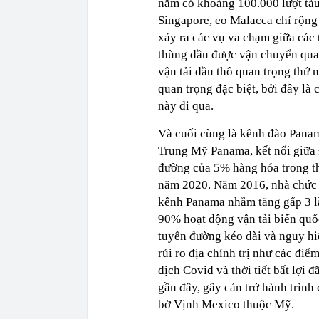
năm có khoảng 100.000 lượt tàu 
Singapore, eo Malacca chỉ rộng 
xảy ra các vụ va chạm giữa các 
thùng dầu được vận chuyển qua 
vận tải dầu thô quan trọng thứ 
quan trọng đặc biệt, bởi đây l
này đi qua.
Và cuối cùng là kênh đào Panam
Trung Mỹ Panama, kết nối giữa
đường của 5% hàng hóa trong th
năm 2020. Năm 2016, nhà chức t
kênh Panama nhằm tăng gấp 3 lần
90% hoạt động vận tải biển quố
tuyến đường kéo dài và nguy 
rủi ro địa chính trị như các điể
dịch Covid và thời tiết bất lợi
gần đây, gây cản trở hành trình
bờ Vịnh Mexico thuộc Mỹ.