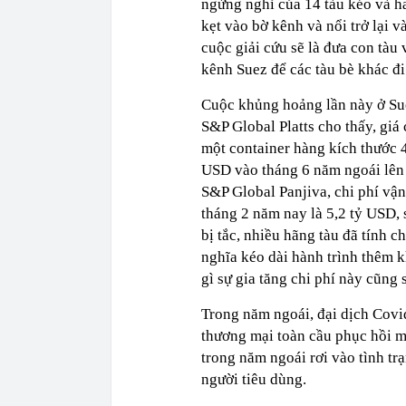
ngừng nghỉ của 14 tàu kéo và ha
kẹt vào bờ kênh và nổi trở lại 
cuộc giải cứu sẽ là đưa con tàu v
kênh Suez để các tàu bè khác đi
Cuộc khủng hoảng lần này ở Sue
S&P Global Platts cho thấy, giá
một container hàng kích thước 
USD vào tháng 6 năm ngoái lên 
S&P Global Panjiva, chi phí vậ
tháng 2 năm nay là 5,2 tỷ USD,
bị tắc, nhiều hãng tàu đã tính
nghĩa kéo dài hành trình thêm 
gì sự gia tăng chi phí này cũng 
Trong năm ngoái, đại dịch Covi
thương mại toàn cầu phục hồi m
trong năm ngoái rơi vào tình tr
người tiêu dùng.