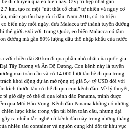
bè di chuyển qua eo biển này. Ở vị trí hẹp nhất gần
2,7 km, tạo ra một "nút thắt cổ chai" tự nhiên và nguy cơ
tàu, mắc cạn tàu hay rò rỉ dầu. Năm 2016, có 16 triệu
eo biển này mỗi ngày, đưa Malacca trở thành tuyến đường
nhì thế giới. Đối với Trung Quốc, eo biển Malacca có tầm
à con đường mà gần 80% lượng dầu thô nhập khẩu của nước
a với chiều dài 80 km đi qua phần nhỏ nhất của quốc gia
 Đại Tây Dương và Ấn Độ Dương. Con kênh này là tuyến
ương mại toàn cầu và có 14.000 lượt tàu bè đi qua trong
rách khởi động dự án mở rộng trị giá 5,4 tỷ USD đối với
 kích thước tàu có thể đi qua con kênh đào. Về lý thuyết,
c tế giờ đây có thể đi qua kênh đào Panama, tránh được
hiểm qua Mũi Hảo Vọng. Kênh đào Panama không có những
m chiến lược khác trong vận tải biển toàn cầu, nhưng đại
 đã gây ra nhiều tắc nghẽn ở kênh đào này trong những tháng
 của nhiều tàu container và nguồn cung khí đốt từ khu vực