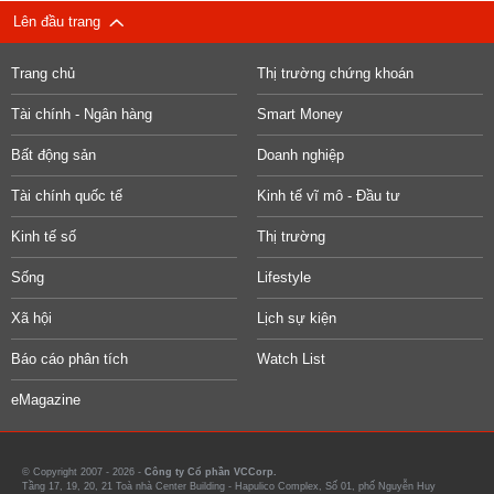
Lên đầu trang
Trang chủ
Thị trường chứng khoán
Tài chính - Ngân hàng
Smart Money
Bất động sản
Doanh nghiệp
Tài chính quốc tế
Kinh tế vĩ mô - Đầu tư
Kinh tế số
Thị trường
Sống
Lifestyle
Xã hội
Lịch sự kiện
Báo cáo phân tích
Watch List
eMagazine
© Copyright 2007 - 2026 -
Công ty Cổ phần VCCorp.
Tầng 17, 19, 20, 21 Toà nhà Center Building - Hapulico Complex, Số 01, phố Nguyễn Huy