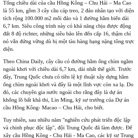
Tổng chiều dài của cầu Hồng Kông – Chu Hải – Ma Cao
là 55 km, gồm 3 cây cầu cáp treo, 2 đảo nhân tạo với diện
tích rộng 100.000 m2 mỗi đảo và 1 đường hầm biển dài
6,7 km. Siêu công trình này có khả năng chịu được động
đất 8 độ richter, những siêu bão lên đến cấp 16, thậm chí
nó vẫn đứng vững dù bị một tàu hàng hạng nặng tông trực
diện.
Theo China Daily, cây cầu có đường hầm ống chìm ngầm
ngoài khơi với chiều dài 6,7 km, dài nhất thế giới. Trước
đây, Trung Quốc chưa có tiền lệ kỹ thuật xây dựng hầm
ống chìm ngoài khơi và đây là một lĩnh vực còn xa lạ. Do
đó, các chuyên gia nước ngoài cho rằng đây là dự án
khổng lồ bất khả thi, Lin Ming, kỹ sư trưởng của Dự án
cầu Hồng Kông- Macao – Chu Hải, cho biết.
Tuy nhiên, sau nhiều năm "nghiên cứu phát triển độc lập
và chinh phục độc lập", đội Trung Quốc đã làm được. Để
xây cầu Hồng Kông - Chu Hải - Ma Cao, các kỹ sư Trung