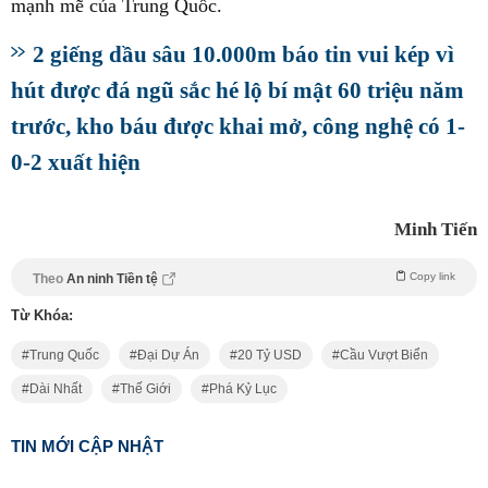
mạnh mẽ của Trung Quốc.
2 giếng dầu sâu 10.000m báo tin vui kép vì
hút được đá ngũ sắc hé lộ bí mật 60 triệu năm
trước, kho báu được khai mở, công nghệ có 1-
0-2 xuất hiện
Minh Tiến
Copy link
Theo
An ninh Tiền tệ
Từ Khóa:
Trung Quốc
Đại Dự Án
20 Tỷ USD
Cầu Vượt Biển
Dài Nhất
Thế Giới
Phá Kỷ Lục
TIN MỚI CẬP NHẬT