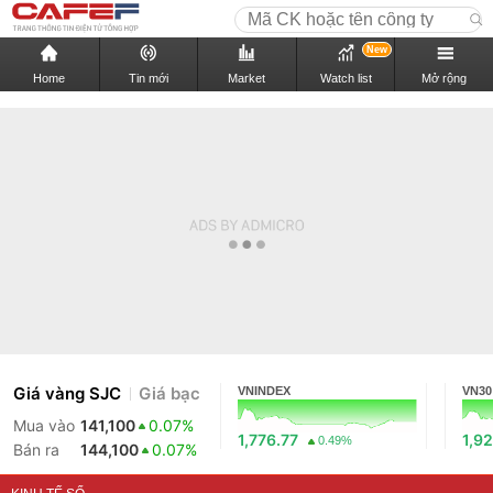
New
Home
Tin mới
Market
Watch list
Mở rộng
Giá vàng SJC
Giá bạc
VNINDEX
VN30
Mua vào
141,100
0.07%
1,776.77
1,92
0.49%
Bán ra
144,100
0.07%