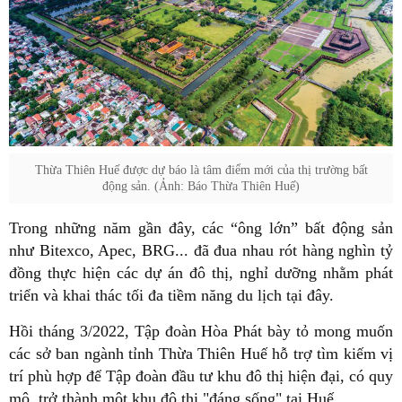
Thừa Thiên Huế được dự báo là tâm điểm mới của thị trường bất
động sản. (Ảnh: Báo Thừa Thiên Huế)
Trong những năm gần đây, các “ông lớn” bất động sản
như Bitexco, Apec, BRG... đã đua nhau rót hàng nghìn tỷ
đồng thực hiện các dự án đô thị, nghỉ dưỡng nhằm phát
triển và khai thác tối đa tiềm năng du lịch tại đây.
Hồi tháng 3/2022, Tập đoàn Hòa Phát bày tỏ mong muốn
các sở ban ngành tỉnh Thừa Thiên Huế hỗ trợ tìm kiếm vị
trí phù hợp để Tập đoàn đầu tư khu đô thị hiện đại, có quy
mô, trở thành một khu đô thị "đáng sống" tại Huế.