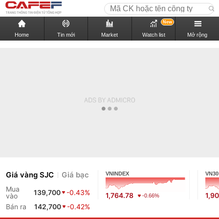
New
Home
Tin mới
Market
Watch list
Mở rộng
Giá vàng SJC
Giá bạc
VNINDEX
VN30
Mua
139,700
-0.43%
1,764.78
1,9
vào
-0.66%
Bán ra
142,700
-0.42%