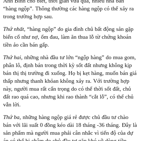
Anh Bình cho biết, thời gian vừa qua, nhiều nhà bán
“hàng ngộp”. Thông thường các hàng ngộp có thể xảy ra
trong trường hợp sau.
Thứ nhất,
“hàng ngộp” do gia đình chủ bất động sản gặp
biến cố như nợ, ốm đau, làm ăn thua lỗ từ chứng khoán
tiền ảo cần bán gấp.
Thứ hai,
những nhà đầu tư lớn “ngộp hàng” do mua gom,
phân lô, định bán trong thời kỳ sốt đất nhưng không kịp
bán thị thị trường đi xuống. Họ bị kẹt hàng, muốn bán giá
thấp nhưng thanh khỏan không xảy ra. Với trường hợp
này, người mua rất cẩn trọng do có thể thời sốt đất, chủ
đất rao quá cao, nhưng khi rao thành “cắt lỗ”, có thể chủ
vẫn lời.
Thứ ba,
những hàng ngộp giá rẻ được chủ đầu tư chào
bán với lãi suất 0 đồng kéo dài 18 tháng -36 tháng. Đây là
sản phẩm mà người mua phải cân nhắc vì tiến độ của dự
án có thể bị chậm do chủ đầu tư gặp khó về dòng tiền.