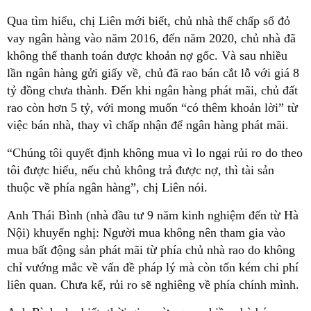
Qua tìm hiểu, chị Liên mới biết, chủ nhà thế chấp sổ đỏ
vay ngân hàng vào năm 2016, đến năm 2020, chủ nhà đã
không thể thanh toán được khoản nợ gốc. Và sau nhiều
lần ngân hàng gửi giấy về, chủ đã rao bán cắt lỗ với giá 8
tỷ đồng chưa thành. Đến khi ngân hàng phát mãi, chủ đất
rao còn hơn 5 tỷ, với mong muốn “có thêm khoản lời” từ
việc bán nhà, thay vì chấp nhận để ngân hàng phát mãi.
“Chúng tôi quyết định không mua vì lo ngại rủi ro do theo
tôi được hiểu, nếu chủ không trả được nợ, thì tài sản
thuộc về phía ngân hàng”, chị Liên nói.
Anh Thái Bình (nhà đầu tư 9 năm kinh nghiệm đến từ Hà
Nội) khuyến nghị: Người mua không nên tham gia vào
mua bất động sản phát mãi từ phía chủ nhà rao do không
chỉ vướng mắc về vấn đề pháp lý mà còn tốn kém chi phí
liên quan. Chưa kể, rủi ro sẽ nghiêng về phía chính mình.