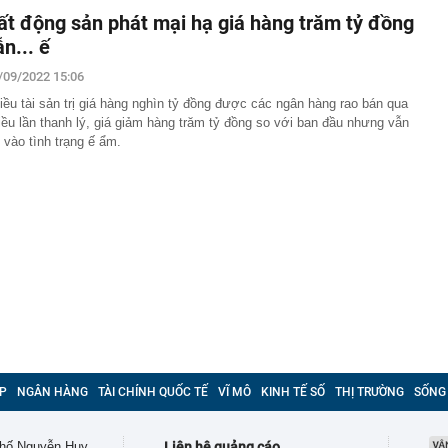
ất động sản phát mại hạ giá hàng trăm tỷ đồng
ẫn... ế
/09/2022 15:06
iều tài sản trị giá hàng nghìn tỷ đồng được các ngân hàng rao bán qua
iều lần thanh lý, giá giảm hàng trăm tỷ đồng so với ban đầu nhưng vẫn
i vào tình trạng ế ẩm.
P
NGÂN HÀNG
TÀI CHÍNH QUỐC TẾ
VĨ MÔ
KINH TẾ SỐ
THỊ TRƯỜNG
SỐNG
 phố Nguyễn Huy
Liên hệ quảng cáo