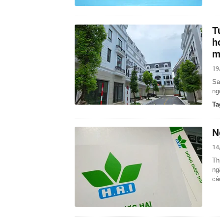
T
h
m
19
Sa
ng
Ta
N
14
Th
ng
cá