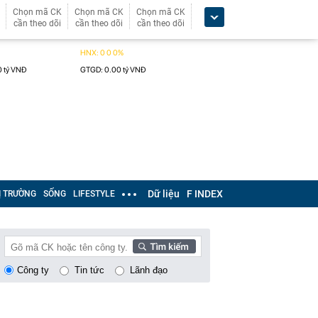
Chọn mã CK
Chọn mã CK
Chọn mã CK
cần theo dõi
cần theo dõi
cần theo dõi
Dữ liệu
F INDEX
Ị TRƯỜNG
SỐNG
LIFESTYLE
Công ty
Tin tức
Lãnh đạo