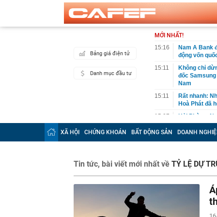
MỚI NHẤT!
15:16
Nam A Bank đó
Bảng giá điện tử
động vốn quốc
15:11
Không chỉ dừng
Danh mục đầu tư
đốc Samsung V
Nam
15:11
Rất nhanh: Nh
Hoà Phát đã 
15:07
Hải Phòng: Ng
giao dịch và t
XÃ HỘI
CHỨNG KHOÁN
BẤT ĐỘNG SẢN
DOANH NGHIỆ
15:06
Google khai tử
mặc định
15:05
Bị ốm trùng n
Tin tức, bài viết mới nhất về
TỶ LỆ DỰ T
15:03
Chiều ngày 6/
DOJI, Phú Quý
Á
15:02
Khói vẫn âm ỉ
kiến hàng hóa 
t
15:00
Châu Á đang c
16