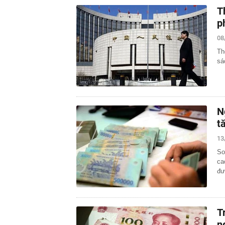
T
p
08
Th
sá
N
t
13
So
ca
đư
T
n