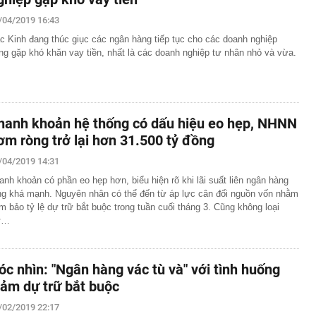
/04/2019 16:43
c Kinh đang thúc giục các ngân hàng tiếp tục cho các doanh nghiệp
ng gặp khó khăn vay tiền, nhất là các doanh nghiệp tư nhân nhỏ và vừa.
hanh khoản hệ thống có dấu hiệu eo hẹp, NHNN
ơm ròng trở lại hơn 31.500 tỷ đồng
/04/2019 14:31
anh khoản có phần eo hẹp hơn, biểu hiện rõ khi lãi suất liên ngân hàng
ng khá mạnh. Nguyên nhân có thể đến từ áp lực cân đối nguồn vốn nhằm
m bảo tỷ lệ dự trữ bắt buộc trong tuần cuối tháng 3. Cũng không loại
ừ…
óc nhìn: "Ngân hàng vác tù và" với tình huống
iảm dự trữ bắt buộc
/02/2019 22:17