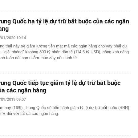
rung Quốc hạ tỷ lệ dự trữ bắt buộc của các ngân
àng
/01/2020 10:14
ng thái này sẽ giảm lượng tiền mặt mà các ngân hàng cho vay phải dự
ữ, "giải phóng" khoảng 800 tỷ nhân dân tệ (114,6 tỷ USD), nâng khả năng
anh toán dài hạn nhằm thúc đẩy nền kinh tế.
rung Quốc tiếp tục giảm tỷ lệ dự trữ bắt buộc
ủa các ngân hàng
/09/2019 09:07
m nay (16/9), Trung Quốc sẽ tiến hành giảm tỷ lệ dự trữ bắt buộc (RRR)
5 % đối với tất cả các ngân hàng.