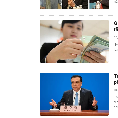
nà
G
t
16
"N
là
T
p
04
Th
dự
cả