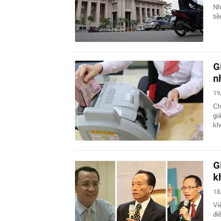
Nh
ti
G
n
19
Ch
gi
kh
G
k
18
Vi
đi