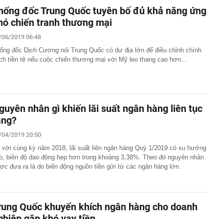
hống đốc Trung Quốc tuyên bố đủ khả năng ứng
hó chiến tranh thương mại
/06/2019 06:48
ống đốc Dịch Cương nói Trung Quốc có dư địa lớn để điều chỉnh chính
ch tiền tệ nếu cuộc chiến thương mại với Mỹ leo thang cao hơn...
guyên nhân gì khiến lãi suất ngân hàng liên tục
ăng?
/04/2019 20:50
 với cùng kỳ năm 2018, lãi suất liên ngân hàng Quý 1/2019 có xu hướng
o, biên độ dao động hẹp hơn trong khoảng 3,38%. Theo đó nguyên nhân
ợc đưa ra là do biến động nguồn tiền gửi từ các ngân hàng lớn.
rung Quốc khuyến khích ngân hàng cho doanh
ghiệp gặp khó vay tiền