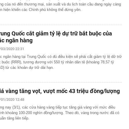
ng của nó đến thương mại, sản xuất và du lịch toàn cầu đang ngày càng
ển hiện khiến các Chính phủ không thể đứng yên.
rung Quốc cắt giảm tỷ lệ dự trữ bắt buộc của
ác ngân hàng
/03/2020 22:31
c ngân hàng tại Trung Quốc có đủ điều kiện sẽ phải cắt giảm tỷ lệ dữ trữ
t buộc (RRR), tương đương với 550 tỷ nhân dân tệ (khoảng 78,57 tỷ
D) từ các khoản dự trữ dài hạn.
iá vàng tăng vọt, vượt mốc 43 triệu đồng/lượng
/01/2020 12:48
ng nay (3/1), các cửa hàng vàng tiếp tục tăng giá vàng với mức điều
ỉnh khoảng 100-200 nghìn đồng/lượng. Theo đó, vàng trong nước đã có
tuần tăng liên tiếp.