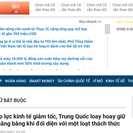
Chọn mã CK
Chọn mã CK
Chọn mã CK
Chọn mã CK
cần theo dõi
cần theo dõi
cần theo dõi
cần theo dõi
Đọc nhanh >>
n dòng vốn xanh từ Thụy Sĩ, nâng tổng quy mô huy
 tế gần 350 triệu USD
 lại ở vị thế là nhà đầu tư FDI lớn nhất, Phó Tổng Giám
iệt Nam tiết lộ loạt kế hoạch dành cho thế hệ trẻ Việt
à máy 10.000 tỷ đồng sản xuất thép ray đường sắt của
hoàn thành hơn 50% khối lượng xây dựng
ười dân vừa chuyển khoản với nội dung sau cần lưu lại
rình báo công an gần nhất
P
NGÂN HÀNG
SMART MONEY
TÀI CHÍNH QUỐC TẾ
VĨ MÔ
KINH TẾ SỐ
TH
 Google Assistant từ tháng 9, Gemini sẽ trở thành trợ lý
gày nghỉ phép năm, có được chế độ ốm đau?
RỮ BẮT BUỘC
8, giá vàng miếng, vàng nhẫn tại SJC, Bảo Tín Mạnh Hải,
,... quay đầu giảm
p lực kinh tế giảm tốc, Trung Quốc loay hoay giữ
 sau vụ cháy chợ Biên Hòa: Tiểu thương thất thần chứng
bị thiêu rụi, trắng tay chỉ sau một đêm
hăng bằng khi đối diện với một loạt thách thức
ăng mình đối phó bão Dolphin: Dự báo sức gió cực
/07/2021 13:25