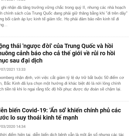
m lật xe tải, hàng loạt chuyến bay bị hủy
 ghi nhận đà tăng trưởng vững chắc trong quý II, nhưng các nhà hoạch
 đồng khiến Tom Holland và Zendaya quay lại 2 lần: Vỏn
nh chính sách của Trung Quốc đang phải giữ thăng bằng khi "đi trên dây"
í mật nằm ở loại sốt "cắm đũa không đổ"
ong bối cảnh áp lực kinh tế giảm tốc. Họ phải đảm bảo nền kinh tế đi
 bán ở Hà Nội ngày càng đắt đỏ, giao dịch ra sao?
úng…
an thở: Chúng tôi đồng ý dạy Trung Quốc công nghệ
ngờ bị Trung Quốc vượt xa
àng nhiều người thích đặt 1 quả chanh ở đầu giường khi
ộng thái 'ngược đời' của Trung Quốc và hồi
huông cảnh báo cho cả thế giới về rủi ro hồi
ột để trục lợi 4,1 tỷ đồng tiền bảo hiểm
hục sau đại dịch
tịch HĐQT, Giám đốc Công ty cổ phần Mekolor Võ Xuân
/07/2021 13:33
p 88 tầng Khu đô thị Thủ Thiêm sắp đổi chủ
oomberg nhận định, với việc cắt giảm tỷ lệ dự trữ bắt buộc 50 điểm cơ
n, Bắc Kinh đã lựa chọn một hướng đi khác biệt đó là nới lỏng chính
 đặc biệt sắp được Bộ Tài chính trình Chính phủ: Có thể
ch tiền tệ khi lo ngại rằng tốc độ hồi phục được dự đoán sẽ chậm lại.
 khối doanh nghiệp nhà nước
có tên trong danh sách sau nằm trong diện tạm hoãn
a Cơ quan Thuế
iễn biến Covid-19: 'Ẩn số' khiến chính phủ các
áu' 10 thỏi vàng trị giá 1,2 tỷ đồng do người làm vườn
 đang cắt cỏ
ước lo suy thoái kinh tế mạnh
 xuống lòng đất, phát hiện mỏ chứa 13 triệu tấn đồng,
/03/2020 14:34
ng cùng hàng chục triệu kg bạc
thời điểm hiện tại, diễn biến dịch bệnh vẫn là một ẩn số nhưng các tác