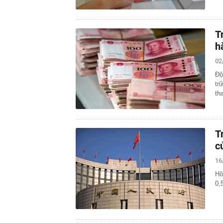
T
h
02
Độ
tr
th
T
c
16
Hô
0,