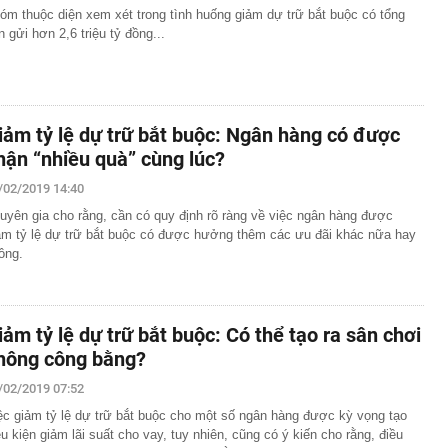
óm thuộc diện xem xét trong tình huống giảm dự trữ bắt buộc có tổng
ền gửi hơn 2,6 triệu tỷ đồng...
iảm tỷ lệ dự trữ bắt buộc: Ngân hàng có được
hận “nhiều quà” cùng lúc?
/02/2019 14:40
uyên gia cho rằng, cần có quy định rõ ràng về việc ngân hàng được
ảm tỷ lệ dự trữ bắt buộc có được hưởng thêm các ưu đãi khác nữa hay
ông.
iảm tỷ lệ dự trữ bắt buộc: Có thể tạo ra sân chơi
hông công bằng?
/02/2019 07:52
ệc giảm tỷ lệ dự trữ bắt buộc cho một số ngân hàng được kỳ vọng tạo
ều kiện giảm lãi suất cho vay, tuy nhiên, cũng có ý kiến cho rằng, điều