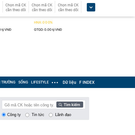
Chọn mã CK
Chọn mã CK
Chọn mã CK
cần theo dõi
cần theo dõi
cần theo dõi
Dữ liệu
F INDEX
Ị TRƯỜNG
SỐNG
LIFESTYLE
Công ty
Tin tức
Lãnh đạo