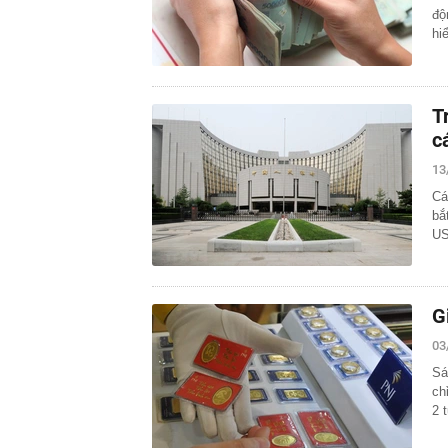
độ
hi
T
c
13
Cá
bắ
US
G
03
Sá
ch
2 