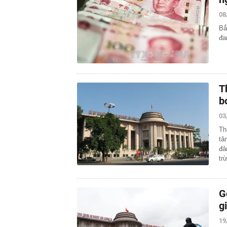
08
Bắ
đa
T
b
03
Th
tă
đả
tr
G
g
19