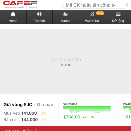
New
Home
Tin mới
Market
Watch list
Mở rộng
Giá vàng SJC
Giá bạc
VNINDEX
VN30
Mua vào
141,000
0%
1,768.06
1,91
0.19%
Bán ra
144,000
0%