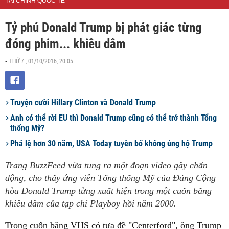
TÀI CHÍNH QUỐC TẾ
Tỷ phú Donald Trump bị phát giác từng
đóng phim... khiêu dâm
THỨ 7 , 01/10/2016, 20:05
-
Truyện cười Hillary Clinton và Donald Trump
Anh có thể rời EU thì Donald Trump cũng có thể trở thành Tổng
thống Mỹ?
Phá lệ hơn 30 năm, USA Today tuyên bố không ủng hộ Trump
Trang BuzzFeed vừa tung ra một đoạn video gây chấn
động, cho thấy ứng viên Tổng thống Mỹ của Đảng Cộng
hòa Donald Trump từng xuất hiện trong một cuốn băng
khiêu dâm của tạp chí Playboy hồi năm 2000.
Trong cuốn băng VHS có tựa đề "Centerford", ông Trump