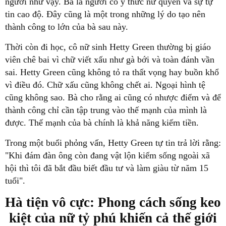
người như vậy. Bà là người có ý thức nữ quyền và sự tự
tin cao độ. Đây cũng là một trong những lý do tạo nên
thành công to lớn của bà sau này.
Thời còn đi học, cô nữ sinh Hetty Green thường bị giáo
viên chê bai vì chữ viết xấu như gà bới và toàn đánh vần
sai. Hetty Green cũng không tỏ ra thất vọng hay buồn khổ
vì điều đó. Chữ xấu cũng không chết ai. Ngoại hình tệ
cũng không sao. Bà cho rằng ai cũng có nhược điểm và để
thành công chỉ cần tập trung vào thế mạnh của mình là
được. Thế mạnh của bà chính là khả năng kiếm tiền.
Trong một buổi phỏng vấn, Hetty Green tự tin trả lời rằng:
"Khi đám đàn ông còn đang vật lộn kiếm sống ngoài xã
hội thì tôi đã bắt đầu biết đầu tư và làm giàu từ năm 15
tuổi".
Hà tiện vô cực: Phong cách sống keo
kiệt của nữ tỷ phú khiến cả thế giới