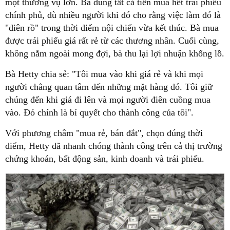
một thương vụ lớn. Bà dùng tất cả tiền mua hết trái phiếu
chính phủ, dù nhiều người khi đó cho rằng việc làm đó là
"điên rồ" trong thời điểm nội chiến vừa kết thúc. Bà mua
được trái phiếu giá rất rẻ từ các thương nhân. Cuối cùng,
không nằm ngoài mong đợi, bà thu lại lợi nhuận khổng lồ.
Bà Hetty chia sẻ: "Tôi mua vào khi giá rẻ và khi mọi
người chẳng quan tâm đến những mặt hàng đó. Tôi giữ
chúng đến khi giá đi lên và mọi người điên cuồng mua
vào. Đó chính là bí quyết cho thành công của tôi".
Với phương châm "mua rẻ, bán đắt", chọn đúng thời
điểm, Hetty đã nhanh chóng thành công trên cả thị trường
chứng khoán, bất động sản, kinh doanh và trái phiếu.