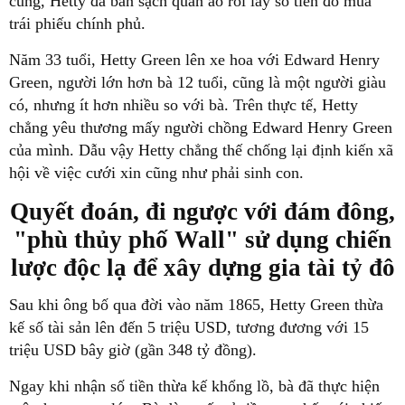
cùng, Hetty đã bán sạch quần áo rồi lấy số tiền đó mua
trái phiếu chính phủ.
Năm 33 tuổi, Hetty Green lên xe hoa với Edward Henry
Green, người lớn hơn bà 12 tuổi, cũng là một người giàu
có, nhưng ít hơn nhiều so với bà. Trên thực tế, Hetty
chẳng yêu thương mấy người chồng Edward Henry Green
của mình. Dẫu vậy Hetty chẳng thế chống lại định kiến xã
hội về việc cưới xin cũng như phải sinh con.
Quyết đoán, đi ngược với đám đông,
"phù thủy phố Wall" sử dụng chiến
lược độc lạ để xây dựng gia tài tỷ đô
Sau khi ông bố qua đời vào năm 1865, Hetty Green thừa
kế số tài sản lên đến 5 triệu USD, tương đương với 15
triệu USD bây giờ (gần 348 tỷ đồng).
Ngay khi nhận số tiền thừa kế khổng lồ, bà đã thực hiện