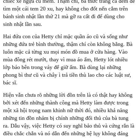
chiếc xe ngựa cũ mèm. Thậm chí, bà thức trắng cả đêm để
tìm một cái tem 20 xu, hay không cho đốt nến cắm trên
bánh sinh nhật lần thứ 21 mà gỡ ra cất đi để dùng cho
sinh nhật lần sau.
Hai đứa con của Hetty chỉ mặc quần áo cũ và sống như
những đứa trẻ bình thường, thậm chí còn không bằng. Bà
luôn mặc cả từng xu mọi món đồ mua ở cửa hàng. Vào
mùa đông rét mướt, thay vì mua áo ấm, Hetty lót nhiều
lớp báo bên trong váy để giữ ấm. Bà dùng lại những
phong bì thư cũ và chây ì trả tiền thù lao cho các luật sư,
bác sĩ.
Hiện vẫn chưa rõ những lời đồn trên là có thật hay không
bởi xét đến những thành công mà Hetty làm được trong
một xã hội trọng nam khinh nữ thời đó, nhiều khả năng
những tin đồn nhảm bị chính những đối thủ của bà tung
ra. Dẫu vậy, việc Hetty có suy nghĩ bảo thủ và cứng rắn là
điều chắc chắn và nó dẫn đến những hệ lụy không đáng