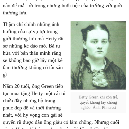
nào để mắt tới trong những buổi tiệc của trường với giới
thượng lưu.
Thậm chí chính những ảnh
hưởng của sự vụ lợi trong
giới thượng lưu mà Hetty rất
sợ những kẻ đào mỏ. Bà tự
hứa với bản thân mình rằng
sẽ không bao giờ lấy một kẻ
tầm thường không có tài sản
gì.
Năm 20 tuổi, ông Green tiếp
tục mua tặng Hetty một cái tủ
Hetty Green khi còn trẻ,
chứa đầy những bộ trang
quyết không lấy chồng
phục đẹp đẽ và thời thượng
nghèo. Ảnh: Pinterest
nhất, với hy vọng con gái sẽ
quyến rũ được đàn ông giàu có làm chồng. Nhưng cuối