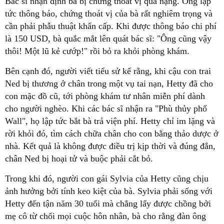
Bác sĩ nhận định bà bị chứng thoát vị quá nặng. Ông lập
tức thông báo, chứng thoát vị của bà rất nghiêm trọng và
cần phải phẫu thuật khẩn cấp. Khi được thông báo chi phí
là 150 USD, bà quắc mắt lên quát bác sĩ: "Ông cũng vậy
thôi! Một lũ kẻ cướp!" rồi bỏ ra khỏi phòng khám.
Bên cạnh đó, người viết tiểu sử kể rằng, khi cậu con trai
Ned bị thương ở chân trong một vụ tai nạn, Hetty đã cho
con mặc đồ cũ, tới phòng khám tư nhân miễn phí dành
cho người nghèo. Khi các bác sĩ nhận ra "Phù thủy phố
Wall", họ lập tức bắt bà trả viện phí. Hetty chỉ im lặng và
rời khỏi đó, tìm cách chữa chân cho con bằng thảo dược ở
nhà. Kết quả là không được điều trị kịp thời và đúng đắn,
chân Ned bị hoại tử và buộc phải cắt bỏ.
Trong khi đó, người con gái Sylvia của Hetty cũng chịu
ảnh hưởng bởi tính keo kiệt của bà. Sylvia phải sống với
Hetty đến tận năm 30 tuổi mà chẳng lấy được chồng bởi
mẹ cô từ chối mọi cuộc hôn nhân, bà cho rằng đàn ông