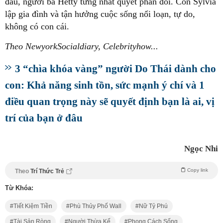
đầu, người bà Hetty từng nhất quyết phản đối. Còn Sylvia
lập gia đình và tận hưởng cuộc sống nổi loạn, tự do,
không có con cái.
Theo NewyorkSocialdiary, Celebrityhow...
3 “chìa khóa vàng” người Do Thái dành cho
con: Khả năng sinh tồn, sức mạnh ý chí và 1
điều quan trọng này sẽ quyết định bạn là ai, vị
trí của bạn ở đâu
Ngọc Nhi
Copy link
Theo
Trí Thức Trẻ
Từ Khóa:
Tiết Kiệm Tiền
Phù Thủy Phố Wall
Nữ Tỷ Phú
Tài Sản Ròng
Người Thừa Kế
Phong Cách Sống