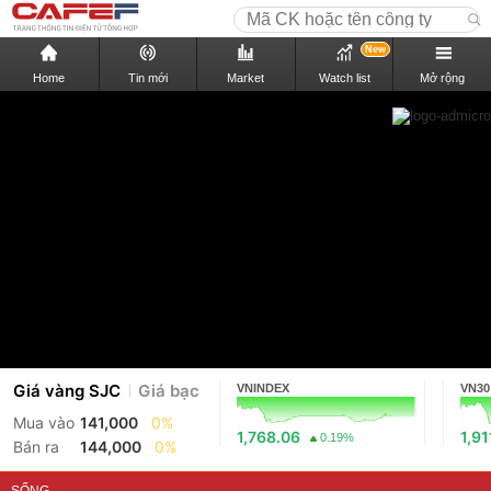
New
Home
Tin mới
Market
Watch list
Mở rộng
Giá vàng SJC
Giá bạc
VNINDEX
VN30
Mua vào
141,000
0%
1,768.06
1,91
0.19%
Bán ra
144,000
0%