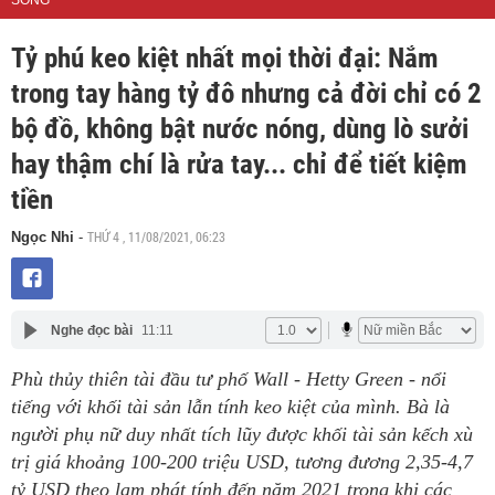
SỐNG
Tỷ phú keo kiệt nhất mọi thời đại: Nắm
trong tay hàng tỷ đô nhưng cả đời chỉ có 2
bộ đồ, không bật nước nóng, dùng lò sưởi
hay thậm chí là rửa tay... chỉ để tiết kiệm
tiền
THỨ 4 , 11/08/2021, 06:23
Ngọc Nhi
-
Nghe đọc bài
11:11
Phù thủy thiên tài đầu tư phố Wall - Hetty Green - nổi
tiếng với khối tài sản lẫn tính keo kiệt của mình. Bà là
người phụ nữ duy nhất tích lũy được khối tài sản kếch xù
trị giá khoảng 100-200 triệu USD, tương đương 2,35-4,7
tỷ USD theo lạm phát tính đến năm 2021 trong khi các