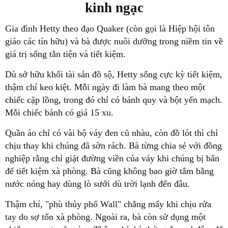
kinh ngạc
Gia đình Hetty theo đạo Quaker (còn gọi là Hiệp hội tôn
giáo các tín hữu) và bà được nuôi dưỡng trong niềm tin về
giá trị sống tằn tiện và tiết kiệm.
Dù sở hữu khối tài sản đồ sộ, Hetty sống cực kỳ tiết kiệm,
thậm chí keo kiệt. Mỗi ngày đi làm bà mang theo một
chiếc cặp lồng, trong đó chỉ có bánh quy và bột yến mạch.
Mỗi chiếc bánh có giá 15 xu.
Quần áo chỉ có vài bộ váy đen cũ nhàu, còn đồ lót thì chỉ
chịu thay khi chúng đã sờn rách. Bà từng chia sẻ với đồng
nghiệp rằng chỉ giặt đường viền của váy khi chúng bị bẩn
để tiết kiệm xà phòng. Bà cũng không bao giờ tắm bằng
nước nóng hay dùng lò sưởi dù trời lạnh đến đâu.
Thậm chí, "phù thủy phố Wall" chẳng mấy khi chịu rửa
tay do sợ tốn xà phòng. Ngoài ra, bà còn sử dụng một