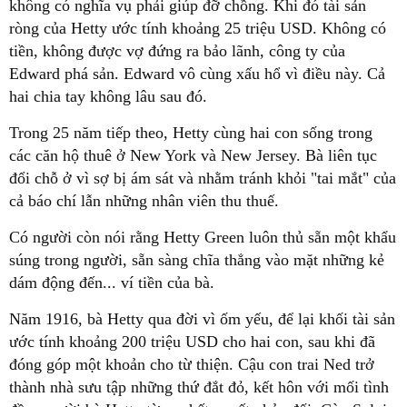
không có nghĩa vụ phải giúp đỡ chồng. Khi đó tài sản
ròng của Hetty ước tính khoảng 25 triệu USD. Không có
tiền, không được vợ đứng ra bảo lãnh, công ty của
Edward phá sản. Edward vô cùng xấu hổ vì điều này. Cả
hai chia tay không lâu sau đó.
Trong 25 năm tiếp theo, Hetty cùng hai con sống trong
các căn hộ thuê ở New York và New Jersey. Bà liên tục
đổi chỗ ở vì sợ bị ám sát và nhằm tránh khỏi "tai mắt" của
cả báo chí lẫn những nhân viên thu thuế.
Có người còn nói rằng Hetty Green luôn thủ sẵn một khẩu
súng trong người, sẵn sàng chĩa thẳng vào mặt những kẻ
dám động đến... ví tiền của bà.
Năm 1916, bà Hetty qua đời vì ốm yếu, để lại khối tài sản
ước tính khoảng 200 triệu USD cho hai con, sau khi đã
đóng góp một khoản cho từ thiện. Cậu con trai Ned trở
thành nhà sưu tập những thứ đắt đỏ, kết hôn với mối tình