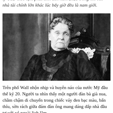
nhà tài chính lớn khác lúc bấy giờ đều là nam giới.
Trên phố Wall nhộn nhịp và huyên náo của nước Mỹ đầu
thế kỷ 20. Người ta nhìn thấy một người đàn bà già nua,
chầm chậm di chuyển trong chiếc váy đen bạc màu, bẩn
thỉu, sờn rách giữa đám đàn ông mang dáng dấp nhà đầu
tư với vẻ ngoài lịch lãm.