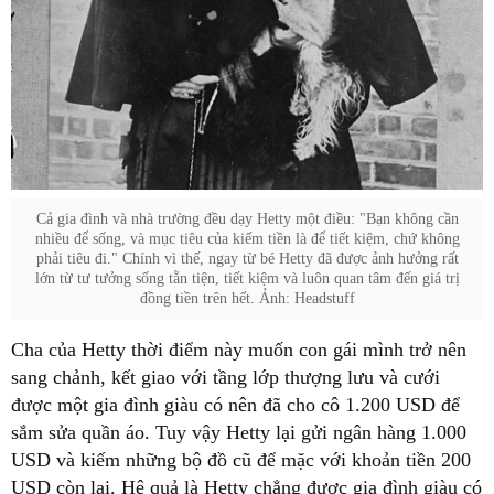
Cả gia đình và nhà trường đều dạy Hetty một điều: "Bạn không cần
nhiều để sống, và mục tiêu của kiếm tiền là để tiết kiệm, chứ không
phải tiêu đi." Chính vì thế, ngay từ bé Hetty đã được ảnh hưởng rất
lớn từ tư tưởng sống tằn tiện, tiết kiệm và luôn quan tâm đến giá trị
đồng tiền trên hết. Ảnh: Headstuff
Cha của Hetty thời điểm này muốn con gái mình trở nên
sang chảnh, kết giao với tầng lớp thượng lưu và cưới
được một gia đình giàu có nên đã cho cô 1.200 USD để
sắm sửa quần áo. Tuy vậy Hetty lại gửi ngân hàng 1.000
USD và kiếm những bộ đồ cũ để mặc với khoản tiền 200
USD còn lại. Hệ quả là Hetty chẳng được gia đình giàu có