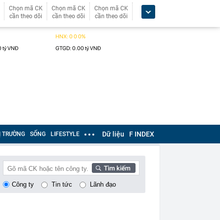
Chọn mã CK
Chọn mã CK
Chọn mã CK
cần theo dõi
cần theo dõi
cần theo dõi
Dữ liệu
F INDEX
Ị TRƯỜNG
SỐNG
LIFESTYLE
Công ty
Tin tức
Lãnh đạo