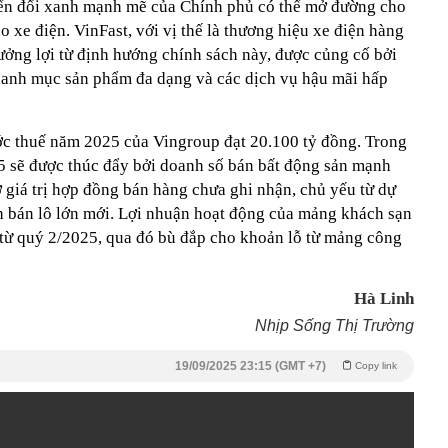
ển đổi xanh mạnh mẽ của Chính phủ có thể mở đường cho
o xe điện. VinFast, với vị thế là thương hiệu xe điện hàng
hưởng lợi từ định hướng chính sách này, được củng cố bởi
danh mục sản phẩm đa dạng và các dịch vụ hậu mãi hấp
ớc thuế năm 2025 của Vingroup đạt 20.100 tỷ đồng. Trong
5 sẽ được thúc đẩy bởi doanh số bán bất động sản mạnh
 giá trị hợp đồng bán hàng chưa ghi nhận, chủ yếu từ dự
ch bán lô lớn mới. Lợi nhuận hoạt động của mảng khách sạn
ực từ quý 2/2025, qua đó bù đắp cho khoản lỗ từ mảng công
Hà Linh
Nhịp Sống Thị Trường
19/09/2025 23:15 (GMT +7)
Copy link