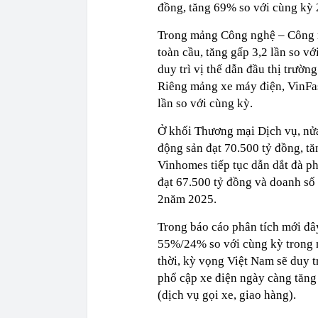
đồng, tăng 69% so với cùng kỳ 
Trong mảng Công nghệ – Công ng
toàn cầu, tăng gấp 3,2 lần so v
duy trì vị thế dẫn đầu thị trườn
Riêng mảng xe máy điện, VinFas
lần so với cùng kỳ.
Ở khối Thương mại Dịch vụ, n
động sản đạt 70.500 tỷ đồng, tă
Vinhomes tiếp tục dẫn dắt đà ph
đạt 67.500 tỷ đồng và doanh số 
2năm 2025.
Trong báo cáo phân tích mới đây
55%/24% so với cùng kỳ trong n
thời, kỳ vọng Việt Nam sẽ duy tr
phổ cập xe điện ngày càng tăng
(dịch vụ gọi xe, giao hàng).