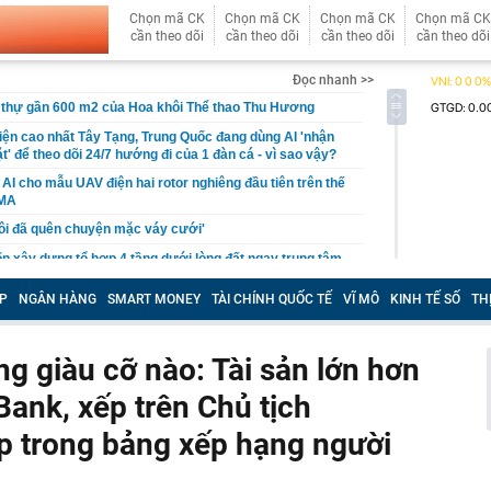
Chọn mã CK
Chọn mã CK
Chọn mã CK
Chọn mã CK
cần theo dõi
cần theo dõi
cần theo dõi
cần theo dõi
Đọc nhanh >>
 thự gần 600 m2 của Hoa khôi Thể thao Thu Hương
điện cao nhất Tây Tạng, Trung Quốc đang dùng AI 'nhận
' để theo dõi 24/7 hướng đi của 1 đàn cá - vì sao vậy?
 AI cho mẫu UAV điện hai rotor nghiêng đầu tiên trên thế
RMA
ôi đã quên chuyện mặc váy cưới'
 xây dựng tổ hợp 4 tầng dưới lòng đất ngay trung tâm
 giàu nhất Việt Nam
P
NGÂN HÀNG
SMART MONEY
TÀI CHÍNH QUỐC TẾ
VĨ MÔ
KINH TẾ SỐ
TH
ũng không ra được vị này": Quán phở chả nướng than
ninh nước dùng từ 15kg xương với mía, bát chỉ 35.000
 giàu cỡ nào: Tài sản lớn hơn
triệu người có BHYT có thêm quyền lợi mới
Bank, xếp trên Chủ tịch
 Dragon Capital: Cơ hội tích lũy cổ phiếu dài hạn có
hông phải mã nào cũng dễ "xuống tiền"
 trong bảng xếp hạng người
n thời gian hoàn thiện điều kiện khởi công 6 dự án lớn
y trì mức nộp ngân sách nghìn tỷ nhiều năm liền?