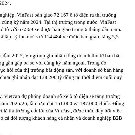
2024.
hiệp, VinFast bàn giao 72.167 ô tô điện ra thị trường
ới cùng kỳ năm 2024. Tại thị trường trong nước, VinFast
g ô tô với 67.569 xe được bàn giao trong 6 tháng đầu năm.
t lập kỷ lục mới với 114.484 xe được bàn giao, tăng 5,5
ửa đầu 2025, Vingroup ghi nhận tổng doanh thu từ bán bất
ng gần gấp ba so với cùng kỳ năm ngoái. Trong đó,
ục hồi của thị trường bất động sản, với doanh số bán hàng
chưa ghi nhận đạt 138.200 tỷ đồng tại thời điểm cuối quý
, Vietcap dự phóng doanh số xe ô tô điện sẽ tăng trưởng
ăm 2025/26, lần lượt đạt 151.000 và 187.000 chiếc. Đồng
ì là thị trường cốt lõi của VinFast, được thúc đẩy bởi việc
 ở cả đối tượng khách hàng cá nhân và doanh nghiệp B2B