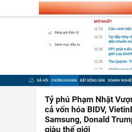
MỚI NHẤT!
11:33
Cận cảnh biệt
Bảng giá điện tử
11:31
Tại đập thủy 
diện khuôn mặt
Danh mục đầu tư
11:26
FPT phát triển
giới của NA
11:25
Thu Quỳnh: 'T
11:24
VinSpeed muốn
của thành phố
XÃ HỘI
CHỨNG KHOÁN
BẤT ĐỘNG SẢN
DOANH NGHIỆ
11:20
"Lên phố cổ c
hoa ở Hà Nội 
đồng
Tỷ phú Phạm Nhật Vượng
11:19
Từ nay, hàng 
cả vốn hóa BIDV, Vietin
11:18
Tổng Giám đốc
thật, nhưng k
Samsung, Donald Trump
11:17
Hà Nội: Gia hạ
giàu thế giới
11:16
Vì sao PNJ du