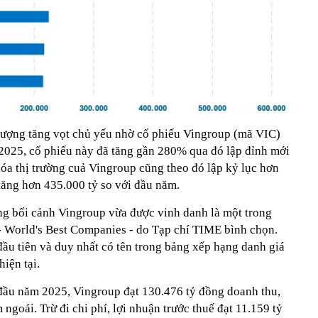
Vượng tăng vọt chủ yếu nhờ cổ phiếu Vingroup (mã VIC)
2025, cổ phiếu này đã tăng gần 280% qua đó lập đỉnh mới
óa thị trường cuả Vingroup cũng theo đó lập kỷ lục hơn
tăng hơn 435.000 tỷ so với đầu năm.
g bối cảnh Vingroup vừa được vinh danh là một trong
 - World's Best Companies - do Tạp chí TIME bình chọn.
ầu tiên và duy nhất có tên trong bảng xếp hạng danh giá
iện tại.
đầu năm 2025, Vingroup đạt 130.476 tỷ đồng doanh thu,
ngoái. Trừ đi chi phí, lợi nhuận trước thuế đạt 11.159 tỷ