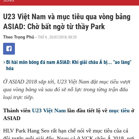
SỐNG
U23 Việt Nam và mục tiêu qua vòng bảng
ASIAD: Chờ bất ngờ từ thầy Park
THỨ 4 , 25/07/2018, 08:29
Theo Trọng Phú
-
Bi hài môn bóng đá nam ASIAD: Khi giải châu Á bị... "ao làng"
hóa
Ở ASIAD 2018 sắp tới, U23 Việt Nam đặt mục tiêu vượt
qua vòng bảng và sau đó sẽ nỗ lực trong từng trận đấu
loại trực tiếp.
Thành viên
U23 Việt Nam
lần đầu tiết lộ về
mục tiêu
ở
ASIAD
HLV Park Hang Seo rất hạn chế nói về mục tiêu của cả
đội trước mỗi giải đấu. Ngay cả ở VCK châu Á 2018, nơi