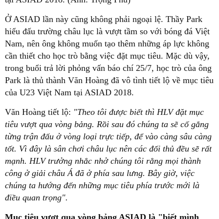
Ở ASIAD lần này cũng không phải ngoại lệ. Thầy Park
hiểu đấu trường châu lục là vượt tầm so với bóng đá Việt
Nam, nên ông không muốn tạo thêm những áp lực không
cần thiết cho học trò bằng việc đặt mục tiêu. Mặc dù vậy,
trong buổi trả lời phỏng vấn báo chí 25/7, học trò của ông
Park là thủ thành Văn Hoàng đã vô tình tiết lộ về mục tiêu
của U23 Việt Nam tại ASIAD 2018.
Văn Hoàng tiết lộ:
"Theo tôi được biết thì HLV đặt mục
tiêu vượt qua vòng bảng. Rồi sau đó chúng ta sẽ cố gắng
từng trận đấu ở vòng loại trực tiếp, để vào càng sâu càng
tốt. Vì đây là sân chơi châu lục nên các đối thủ đều sẽ rất
mạnh. HLV trưởng nhắc nhở chúng tôi rằng mọi thành
công ở giải châu Á đã ở phía sau lưng. Bây giờ, việc
chúng ta hướng đến những mục tiêu phía trước mới là
điều quan trọng".
Mục tiêu vượt qua vòng bảng ASIAD là "biết mình