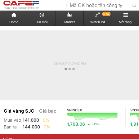
New
Home
Tin mới
Market
Watch list
Mở rộng
Giá vàng SJC
Giá bạc
VNINDEX
VN30
Mua vào
141,000
0%
1,768.06
1,91
0.19%
Bán ra
144,000
0%