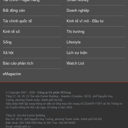
Bất động sản
Doanh nghiệp
Tài chính quốc tế
Kinh tế vĩ mô - Đầu tư
Kinh tế số
Thị trường
Sống
Lifestyle
Xã hội
Lịch sự kiện
Báo cáo phân tích
Watch List
eMagazine
© Copyright 2007 - 2026 -
Công ty Cổ phần VCCorp.
Tầng 17, 19, 20, 21 Toà nhà Center Building - Hapulico Complex, Số 01, phố Nguyễn Huy
Tưởng, phường Thanh Xuân, thành phố Hà Nội
Giấy phép thiết lập trang thông tin điện tử tổng hợp trên mạng số 2216/GP-TTĐT do Sở Thông tin
và Truyền thông Hà Nội cấp ngày 10 tháng 4 năm 2019.
Tầng 21, tòa nhà Center Building.
Địa chỉ: Số 01, phố Nguyễn Huy Tưởng, phường Thanh Xuân, thành phố Hà Nội
Điện thoại: 024 7309 5555 Máy lẻ 292. Fax: 024-39744082
Email: info@cafef.vn