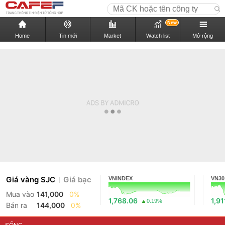
New
Home
Tin mới
Market
Watch list
Mở rộng
Giá vàng SJC
Giá bạc
VNINDEX
VN30
Mua vào
141,000
0%
1,768.06
1,91
0.19%
Bán ra
144,000
0%