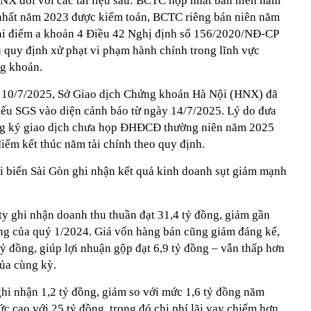
X đối với các tài liệu sau: BCTC hợp nhất bán niên năm
nhất năm 2023 được kiểm toán, BCTC riêng bán niên năm
tại điểm a khoản 4 Điều 42 Nghị định số 156/2020/NĐ-CP
quy định xử phạt vi phạm hành chính trong lĩnh vực
ng khoán.
y 10/7/2025, Sở Giao dịch Chứng khoán Hà Nội (HNX) đã
hiếu SGS vào diện cảnh báo từ ngày 14/7/2025. Lý do đưa
ng ký giao dịch chưa họp ĐHĐCĐ thường niên năm 2025
 điểm kết thúc năm tài chính theo quy định.
ải biển Sài Gòn ghi nhận kết quả kinh doanh sụt giảm mạnh
ty ghi nhận doanh thu thuần đạt 31,4 tỷ đồng, giảm gần
ng của quý 1/2024. Giá vốn hàng bán cũng giảm đáng kể,
ỷ đồng, giúp lợi nhuận gộp đạt 6,9 tỷ đồng – vẫn thấp hơn
của cùng kỳ.
ghi nhận 1,2 tỷ đồng, giảm so với mức 1,6 tỷ đồng năm
ức cao với 25 tỷ đồng, trong đó chi phí lãi vay chiếm hơn