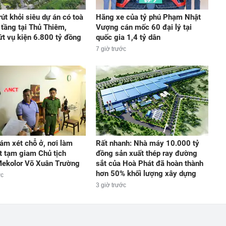
út khỏi siêu dự án có toà
Hãng xe của tỷ phú Phạm Nhật
 tầng tại Thủ Thiêm,
Vượng cán mốc 60 đại lý tại
t vụ kiện 6.800 tỷ đồng
quốc gia 1,4 tỷ dân
7 giờ trước
ám xét chỗ ở, nơi làm
Rất nhanh: Nhà máy 10.000 tỷ
ắt tạm giam Chủ tịch
đồng sản xuất thép ray đường
ekolor Võ Xuân Trường
sắt của Hoà Phát đã hoàn thành
hơn 50% khối lượng xây dựng
ớc
3 giờ trước