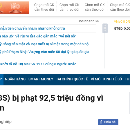
Chọn mã CK
Chọn mã CK
Chọn mã CK
Chọn mã CK
cần theo dõi
cần theo dõi
cần theo dõi
cần theo dõi
Đọc nhanh >>
 nhận tiền chuyển nhầm nhưng không trả
báo đỏ" về rủi ro lừa đảo gắn mác "vé nội bộ"
tỷ đồng tiền mặt và loạt thiết bị bí mật trong một căn hộ
ỷ phú Phạm Nhật Vượng cán mốc 60 đại lý tại quốc gia
 khởi tố Võ Thị Mai SN 1973 cùng 8 người khác
aldo khoe dàn siêu xe triệu USD trong gara cá nhân
P
NGÂN HÀNG
SMART MONEY
TÀI CHÍNH QUỐC TẾ
VĨ MÔ
KINH TẾ SỐ
TH
ét nơi ở của Huấn Hoa Hồng
 Xổ số Power 6/55 - Kết quả xổ số Vietlott hôm nay
S) bị phạt 92,5 triệu đồng vì
 hàng 6/8 tại Agribank, Vietcombank, BIDV, VietinBank,
k, HDBank,...
in
ủa HAGL chốt thời gian IPO 18,8 triệu cổ phiếu
n 400 ABS trình làng bản nâng cấp tương thích xăng
nghiệp
Chia sẻ
 ép lên Honda SH350i và Yamaha XMAX 300