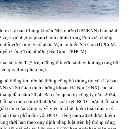
nh tra Ủy ban Chứng khoán Nhà nước (UBCKNN) ban hành
việc xử phạt vi phạm hành chính trong lĩnh vực chứng
n đối với Công ty cổ phần Vận tải biển Sài Gòn (UPCoM:
Nguyễn Công Trứ, phường Sài Gòn, TP.HCM).
 phạt số tiền 92,5 triệu đồng đối với hành vi không công bố
theo quy định pháp luật.
g bố thông tin trên hệ thống công bố thông tin của Uỷ ban
) và Sở Giao dịch chứng khoán Hà Nội (HNX) các tài
6 tháng đầu năm 2024; Báo cáo quản trị công ty năm 2024,
nhất bán niên năm 2024 được soát xét, BCTC hợp nhất năm
ải trình của Công ty về việc tổ chức kiểm toán đưa ra ý
 nhận toàn phần đối với BCTC riêng năm 2024 được kiểm
úng thời hạn theo quy định pháp luật trên hệ thống công