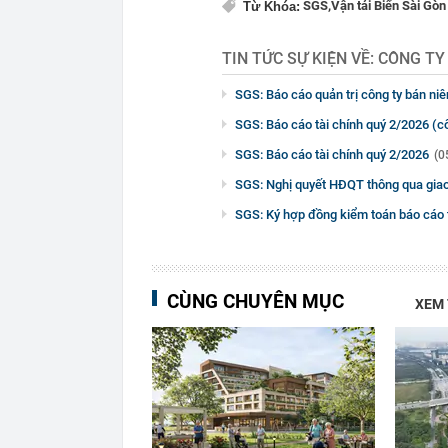
SGS,
Vận tải Biển Sài Gòn
Từ Khóa:
TIN TỨC SỰ KIỆN VỀ:
CÔNG TY 
SGS: Báo cáo quản trị công ty bán ni
SGS: Báo cáo tài chính quý 2/2026 (c
SGS: Báo cáo tài chính quý 2/2026
(0
SGS: Nghị quyết HĐQT thông qua giao 
SGS: Ký hợp đồng kiểm toán báo cáo 
CÙNG CHUYÊN MỤC
XEM