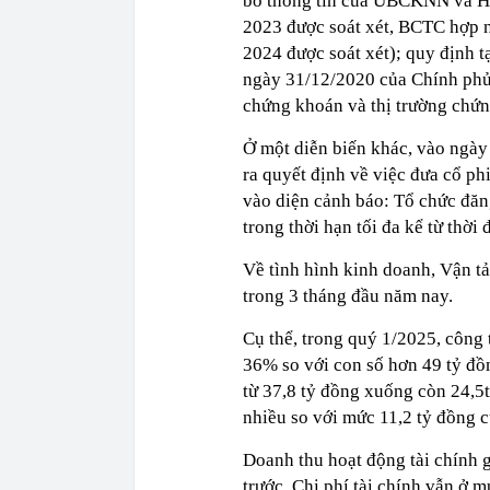
bố thông tin của UBCKNN và HN
2023 được soát xét, BCTC hợp 
2024 được soát xét); quy định 
ngày 31/12/2020 của Chính phủ 
chứng khoán và thị trường chứ
Ở một diễn biến khác, vào ngà
ra quyết định về việc đưa cổ p
vào diện cảnh báo: Tổ chức đă
trong thời hạn tối đa kể từ thời
Về tình hình kinh doanh, Vận t
trong 3 tháng đầu năm nay.
Cụ thể, trong quý 1/2025, công 
36% so với con số hơn 49 tỷ đồ
từ 37,8 tỷ đồng xuống còn 24,5t
nhiều so với mức 11,2 tỷ đồng 
Doanh thu hoạt động tài chính 
trước. Chi phí tài chính vẫn ở m