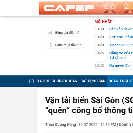
MỚI NHẤT!
19:30
Lãnh án tù vì
Bảng giá điện tử
19:29
VPBank "cảnh 
Danh mục đầu tư
19:29
Tịch thu 65,5 
19:25
Hãng xe của t
1,4 tỷ dân
19:23
Ra quyết định
19:20
Cristiano Ron
XÃ HỘI
CHỨNG KHOÁN
BẤT ĐỘNG SẢN
DOANH NGHIỆ
19:18
Nóng: Khám x
19:15
Vietlott 6/8 -
6/8/2026
Vận tải biển Sài Gòn (SG
19:15
Lãi suất ngân
MB, Sacomban
“quên” công bố thông t
19:14
Công ty con c
19:10
Suzuki Burgma
Doanh 
Theo Dương Hùng
|
19-07-2025 - 16:15 PM
|
E10, gây sức