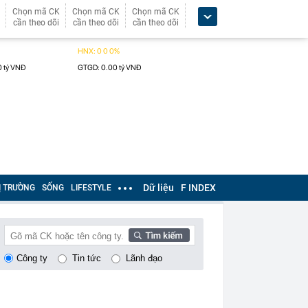
Chọn mã CK
Chọn mã CK
Chọn mã CK
cần theo dõi
cần theo dõi
cần theo dõi
Dữ liệu
F INDEX
Ị TRƯỜNG
SỐNG
LIFESTYLE
Công ty
Tin tức
Lãnh đạo