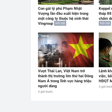
Con gái tỷ phú Phạm Nhật
Keppel r
Vượng lần đầu xuất hiện trong
tháp 88
một công ty thuộc hệ sinh thái
chấm dứ
Vingroup
Nổi bật
Nổi bật
Vượt Thái Lan, Việt Nam trở
Lệnh kh
thành thị trường lớn thứ hai Đông
việc, b
Nam Á trong lĩnh vực hàng triệu
HĐQT M
người dùng
3 giờ trư
4 giờ trước