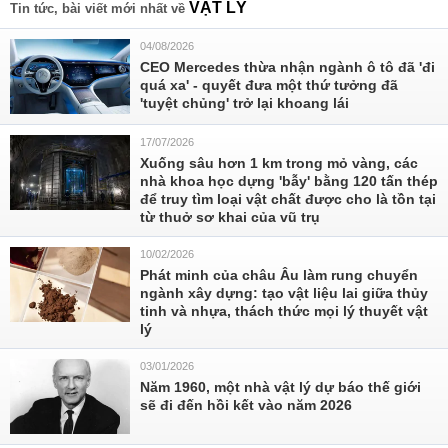
VẬT LÝ
Tin tức, bài viết mới nhất về
04/08/2026
CEO Mercedes thừa nhận ngành ô tô đã 'đi
quá xa' - quyết đưa một thứ tưởng đã
'tuyệt chủng' trở lại khoang lái
17/07/2026
Xuống sâu hơn 1 km trong mỏ vàng, các
nhà khoa học dựng 'bẫy' bằng 120 tấn thép
để truy tìm loại vật chất được cho là tồn tại
từ thuở sơ khai của vũ trụ
10/02/2026
Phát minh của châu Âu làm rung chuyển
ngành xây dựng: tạo vật liệu lai giữa thủy
tinh và nhựa, thách thức mọi lý thuyết vật
lý
03/01/2026
Năm 1960, một nhà vật lý dự báo thế giới
sẽ đi đến hồi kết vào năm 2026