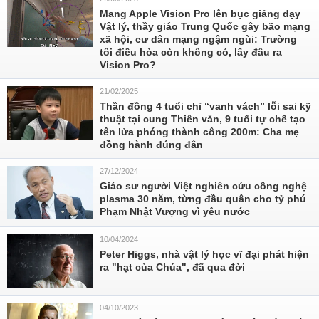
Mang Apple Vision Pro lên bục giảng dạy
Vật lý, thầy giáo Trung Quốc gây bão mạng
xã hội, cư dân mạng ngậm ngùi: Trường
tôi điều hòa còn không có, lấy đâu ra
Vision Pro?
21/02/2025
Thần đồng 4 tuổi chỉ “vanh vách” lỗi sai kỹ
thuật tại cung Thiên văn, 9 tuổi tự chế tạo
tên lửa phóng thành công 200m: Cha mẹ
đồng hành đúng đắn
27/12/2024
Giáo sư người Việt nghiên cứu công nghệ
plasma 30 năm, từng đầu quân cho tỷ phú
Phạm Nhật Vượng vì yêu nước
10/04/2024
Peter Higgs, nhà vật lý học vĩ đại phát hiện
ra "hạt của Chúa", đã qua đời
04/10/2023