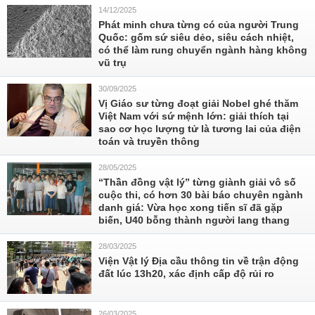
14/12/2025
Phát minh chưa từng có của người Trung
Quốc: gốm sứ siêu dẻo, siêu cách nhiệt,
có thể làm rung chuyển ngành hàng không
vũ trụ
30/09/2025
Vị Giáo sư từng đoạt giải Nobel ghé thăm
Việt Nam với sứ mệnh lớn: giải thích tại
sao cơ học lượng tử là tương lai của điện
toán và truyền thông
28/05/2025
“Thần đồng vật lý” từng giành giải vô số
cuộc thi, có hơn 30 bài báo chuyên ngành
danh giá: Vừa học xong tiến sĩ đã gặp
biến, U40 bỗng thành người lang thang
28/03/2025
Viện Vật lý Địa cầu thông tin về trận động
đất lúc 13h20, xác định cấp độ rủi ro
26/03/2025