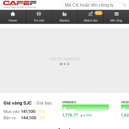
New
Home
Tin mới
Market
Watch list
Mở rộng
Giá vàng SJC
Giá bạc
VNINDEX
VN30
Mua vào
141,100
0%
1,776.77
1,92
0.49%
Bán ra
144,100
0%