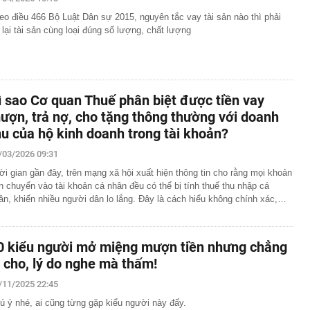
cầu cứu' đồng minh của Mỹ
eo điều 466 Bộ Luật Dân sự 2015, nguyên tắc vay tài sản nào thì phải
ờng báo tin vui
ả lại tài sản cùng loại đúng số lượng, chất lượng
án cá cần bỏ ngay
ng nhà, người dân bất ngờ thấy cảnh tượng "nổi da gà",
đến xem
uôi xới cơm lại có những chấm tròn? Hơn 90% người
ì sao Cơ quan Thuế phân biệt được tiền vay
ết hết công dụng
ượn, trả nợ, cho tặng thông thường với doanh
nh đôi cùng tốt nghiệp Xuất sắc Đại học Ngoại ngữ
hu của hộ kinh doanh trong tài khoản?
lối thoát cho Tổng thống Trump khỏi Iran
/03/2026 09:31
u sắp xếp: Thay đổi lớn nhất nằm ở cách quản trị
ời gian gần đây, trên mạng xã hội xuất hiện thông tin cho rằng mọi khoản
tỷ đồng cho Mr Pips, Shark Bình nộp khắc phục 5,7 tỷ
ền chuyển vào tài khoản cá nhân đều có thể bị tính thuế thu nhập cá
ân, khiến nhiều người dân lo lắng. Đây là cách hiểu không chính xác,…
t kỷ lục của Lê Công Vinh
kiểm nghiệm được GACC chấp nhận phục vụ xuất khẩu
0 kiểu người mở miệng mượn tiền nhưng chẳng
: Trình duyệt mới dành riêng cho AI từ Cloudflare
i cho, lý do nghe mà thấm!
/11/2025 22:45
ú ý nhé, ai cũng từng gặp kiểu người này đấy.