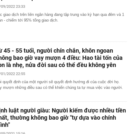
/09/2022 23:33
c giao dịch trên liên ngân hàng đang tập trung vào kỳ hạn qua đêm và 1
ần - chiếm tới 95% tổng giao dịch.
ừ 45 - 55 tuổi, người chín chắn, khôn ngoan
hông bao giờ vay mượn 4 điều: Hao tài tốn của
òn là nhẹ, nửa đời sau có thể đều không yên
/01/2022 22:55
i quyết định của một người sẽ quyết định hướng đi của cuộc đời họ.
y mượn những điều sau có thể khiến chúng ta tự mua việc vào người.
ịnh luật người giàu: Người kiếm được nhiều tiền
hất, thường không bao giờ "tự dựa vào chính
ình"
/05/2021 15:16