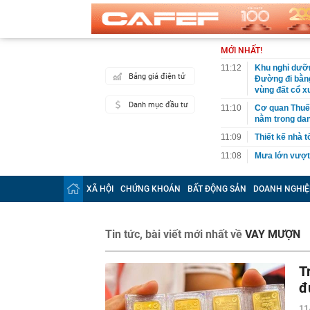
MỚI NHẤT!
11:12
Khu nghỉ dưỡn
Bảng giá điện tử
Đường đi bằng
vùng đất cổ x
Danh mục đầu tư
11:10
Cơ quan Thuế 
nằm trong da
11:09
Thiết kế nhà 
11:08
Mưa lớn vượt 
sao?
11:05
Khách gửi tiế
XÃ HỘI
CHỨNG KHOÁN
BẤT ĐỘNG SẢN
DOANH NGHIỆ
Trung Quốc th
hiểm”
11:03
Tuấn Anh Grou
Tin tức, bài viết mới nhất về
VAY MƯỢN
sàn
11:00
Thách thức Ho
phanh ABS ha
T
10:59
Áp thấp nhiệt 
đ
cao đến 4m
11