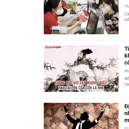
15
Cá
tu
T
k
c
30
Mỗ
Va
Đ
n
m
02