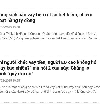
ựng kịch bản vay tiền rút sổ tiết kiệm, chiếm
oạt hàng tỷ đồng
/06/2025 15:00
ùng Thị Minh Hằng bị Công an Quảng Ninh tạm giữ để điều tra hành vi
a đảo 3,5 tỷ đồng bằng chiêu giả mạo sổ tiết kiệm, tạo tài khoản Zalo ảo.
hi người khác vay tiền, người EQ cao không hỏi
vay bao nhiêu?” mà hỏi 2 câu này: Chẳng lo
ảnh “quỳ đòi nợ”
/02/2025 19:55
y tiền là một cuộc giao dịch rủi ro vì vậy khi bị hỏi vay tiền, bạn hãy khôn
éo hỏi 2 câu dưới đây để hạn chế tình trạng “có vay mà không có trả”.