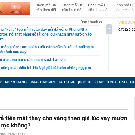
Chọn mã CK
Chọn mã CK
Chọn mã CK
Chọn mã CK
cần theo dõi
cần theo dõi
cần theo dõi
cần theo dõi
Đọc nhanh >>
g "kỳ lạ" tựa mình vào dãy núi đá vôi ở Phong Nha:
 tre, nội thất bằng gỗ tái chế, du khách như bước vào
ưa
thông báo: Tạm hoãn xuất cảnh đối với tất cả những ai
nh sách sau đây
tối ưu công năng cho ngân sách hạn chế
công suất thiết kế, Hà Nội giải bài toán chống ngập ra
t kiệm hơn 77 triệu đồng, 2 tháng sau được ngân hàng
P
NGÂN HÀNG
SMART MONEY
TÀI CHÍNH QUỐC TẾ
VĨ MÔ
KINH TẾ SỐ
TH
ông báo: “Tiền đang nằm trong tài khoản của công ty bảo
p (V68) báo lãi tăng 200% trước thềm đưa cổ phiếu lên
nda SH, xe tay ga Ý Lambretta J200 lộ diện sở hữu
i kênh
rả tiền mặt thay cho vàng theo giá lúc vay mượn
đới giật cấp 8 trên Vịnh Bắc Bộ, nhiều vùng biển sóng
ược không?
/04/2026 10:13