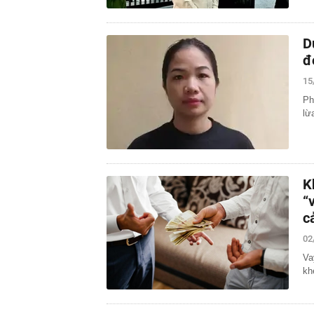
D
đ
15
Ph
lừ
K
“
c
02
Va
kh