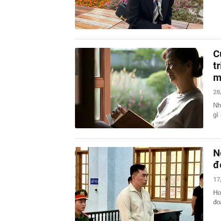
C
t
m
28
Nh
gì
N
đ
17
Ho
đo