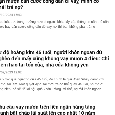
ạn mượn căn cước công dân đi vay, mình có
hải trả nợ?
/10/2024 15:43
eo luật sư, trong trường hợp bị người khác lấy cắp thông tin căn thẻ căn
ớc hay căn cước công dân để vay nợ thì bạn không phải trả nợ
ừ độ hoàng kim 45 tuổi, người khôn ngoan dù
ghèo đến mấy cũng không vay mượn 4 điều: Chỉ
hêm hao tài tốn của, nhà cửa không yên
/02/2023 12:02
i bước qua ngưỡng cửa 45 tuổi, đó chính là giai đoạn “nhạy cảm” với
ững sai lầm. Một quyết định sai thời trẻ có thể quay đầu lại, nhưng ở
ung niên, nó sẽ để lại hậu quả khôn lường. Vì thế, người khôn ngoan…
hu cầu vay mượn trên liên ngân hàng tăng
ạnh bất chấp lãi suất lên cao nhất 10 năm