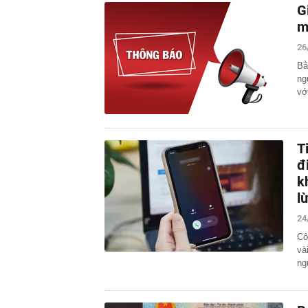
G
m
26
Bằ
ng
vớ
T
đ
k
l
24
Cô
và
ng