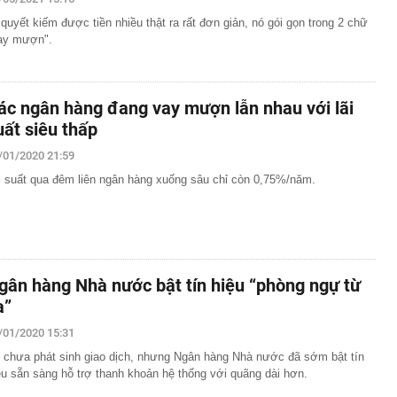
 quyết kiếm được tiền nhiều thật ra rất đơn giản, nó gói gọn trong 2 chữ
ay mượn".
ác ngân hàng đang vay mượn lẫn nhau với lãi
uất siêu thấp
/01/2020 21:59
i suất qua đêm liên ngân hàng xuống sâu chỉ còn 0,75%/năm.
gân hàng Nhà nước bật tín hiệu “phòng ngự từ
a”
/01/2020 15:31
 chưa phát sinh giao dịch, nhưng Ngân hàng Nhà nước đã sớm bật tín
ệu sẵn sàng hỗ trợ thanh khoản hệ thống với quãng dài hơn.