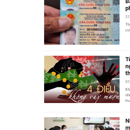
B
p
27
Th
cư
T
n
t
07
Kh
nh
tr
N
m