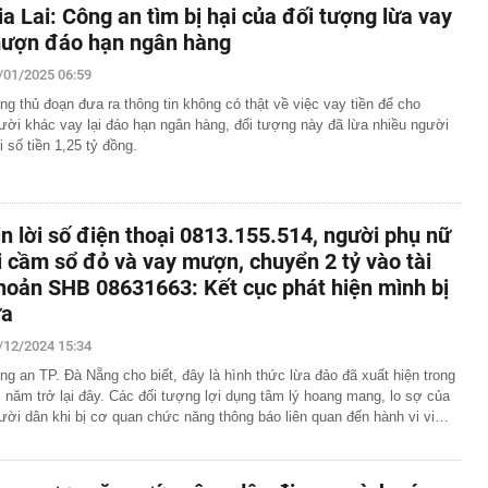
ia Lai: Công an tìm bị hại của đối tượng lừa vay
ượn đáo hạn ngân hàng
/01/2025 06:59
ng thủ đoạn đưa ra thông tin không có thật về việc vay tiền để cho
ười khác vay lại đáo hạn ngân hàng, đối tượng này đã lừa nhiều người
i số tiền 1,25 tỷ đồng.
in lời số điện thoại 0813.155.514, người phụ nữ
i cầm sổ đỏ và vay mượn, chuyển 2 tỷ vào tài
hoản SHB 08631663: Kết cục phát hiện mình bị
ừa
/12/2024 15:34
ng an TP. Đà Nẵng cho biết, đây là hình thức lừa đảo đã xuất hiện trong
i năm trở lại đây. Các đối tượng lợi dụng tâm lý hoang mang, lo sợ của
ười dân khi bị cơ quan chức năng thông báo liên quan đến hành vi vi…