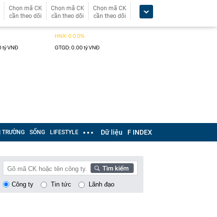
Chọn mã CK
Chọn mã CK
Chọn mã CK
cần theo dõi
cần theo dõi
cần theo dõi
Dữ liệu
F INDEX
Ị TRƯỜNG
SỐNG
LIFESTYLE
Công ty
Tin tức
Lãnh đạo