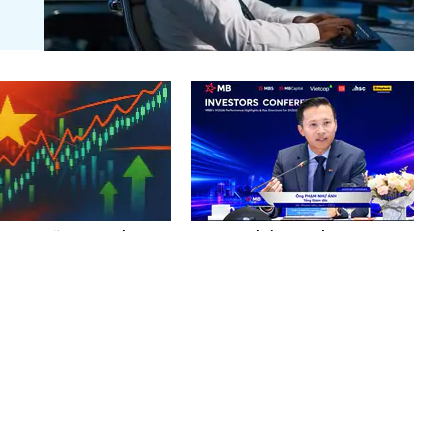
 ngày nữa, chứng khoán
MB tự tin kế hoạch lợi nhuận
m đón một thông tin
2026, tiếp tục dẫn đầu về CASA
ọng
và “fix cứng” tỷ lệ cho vay bất
động sản ở mức 13% /-2%