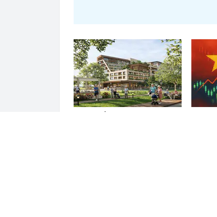
Con gái tỷ phú Phạm Nhật
Đúng 15
Vượng lần đầu xuất hiện trong
Việt Na
một công ty thuộc hệ sinh thái
quan tr
Vingroup
ĐỌC THÊM