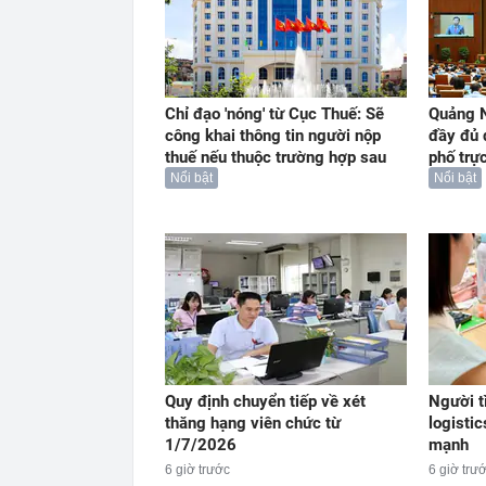
Chỉ đạo 'nóng' từ Cục Thuế: Sẽ
Quảng N
công khai thông tin người nộp
đầy đủ 
thuế nếu thuộc trường hợp sau
phố trự
Nổi bật
Nổi bật
Quy định chuyển tiếp về xét
Người t
thăng hạng viên chức từ
logistic
1/7/2026
mạnh
6 giờ trước
6 giờ trư