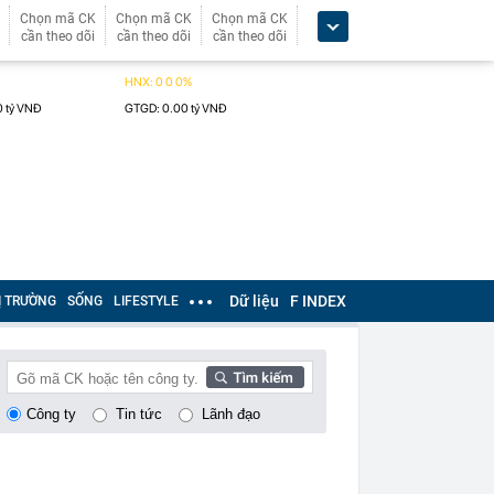
Chọn mã CK
Chọn mã CK
Chọn mã CK
cần theo dõi
cần theo dõi
cần theo dõi
Dữ liệu
F INDEX
Ị TRƯỜNG
SỐNG
LIFESTYLE
Công ty
Tin tức
Lãnh đạo