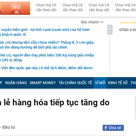
Chọn mã CK
Chọn mã CK
Chọn mã CK
Chọn mã CK
cần theo dõi
cần theo dõi
cần theo dõi
cần theo dõi
Đọc nhanh >>
xuyên biên giới - lợi thế cạnh tranh mới của hộ kinh
 khách quốc tế
ăm chỉ nhưng tiền vẫn chưa nhiều? Tháng 8, 3 con giáp
ẽ tìm đúng hướng để bứt phá tài chính
nhà cũ, người đàn ông phát hiện 100 kg vàng giấu khắp
ơn 105 tỷ đồng
 Việt đến quốc gia này có thể tích điểm, điểm đổi được
 quà tặng
ường trực Thành ủy Hà Nội Nguyễn Trọng Đông kiểm tra,
P
NGÂN HÀNG
SMART MONEY
TÀI CHÍNH QUỐC TẾ
VĨ MÔ
KINH TẾ SỐ
TH
độ các dự án trọng điểm
hai thi hành quy định bảo vệ dữ liệu cá nhân
ẻ hàng hóa tiếp tục tăng do
ết quả XSMN hôm nay thứ Năm ngày 6/8/2026
 sở kinh doanh sập bẫy mạo danh đặt thực phẩm, mua
g lớn
ển tiếp về xét thăng hạng viên chức từ 1/7/2026
 - Đầu tư
Chia sẻ
tra phòng trọ lúc 0 giờ 30 phút, bắt tạm giam Nguyễn
1995