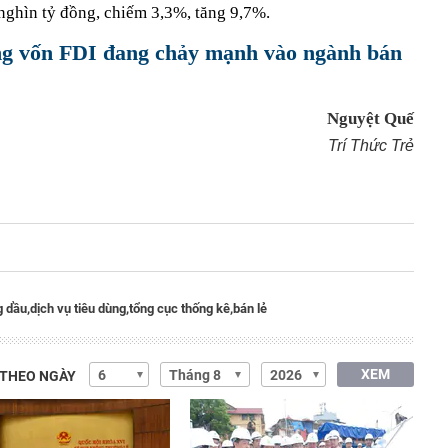
 nghìn tỷ đồng, chiếm 3,3%, tăng 9,7%.
g vốn FDI đang chảy mạnh vào ngành bán
Nguyệt Quế
Trí Thức Trẻ
 dầu,
dịch vụ tiêu dùng,
tổng cục thống kê,
bán lẻ
XEM
 THEO NGÀY