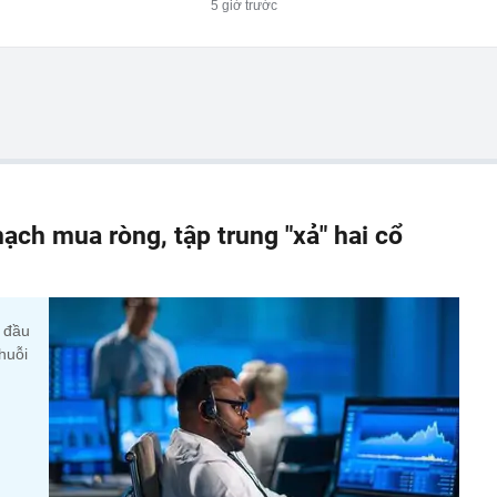
5 giờ trước
ạch mua ròng, tập trung "xả" hai cổ
y đầu
huỗi