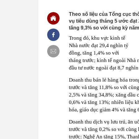
17:32
Một cổ phiếu 
giảm điểm
Theo số liệu của Tổng cục 
vụ tiêu dùng tháng 5 ước đạt 
17:30
Công ty mẹ Ti
đối thủ: Nguy
tăng 9,3% so với cùng kỳ năm
17:23
Lý do Quỳnh 
Trong đó, khu vực kinh tế
17:20
Người tìm việ
Nhà nước đạt 29,4 nghìn tỷ
17:18
“Thuê nhà là 
đồng, tăng 1,4% so với
định tài chín
tháng trước; kinh tế ngoài Nh
17:15
Vụ cơ trưởng 
đầu tư nước ngoài đạt 8,7 nghìn t
lắc: Công bố 
17:06
Cảnh báo từ 
Doanh thu bán lẻ hàng hóa trong
17:06
Vì sao muỗi vo
trước và tăng 11,8% so với cùng
17:02
Nhiều người nh
2,5% và tăng 34,8%; xăng dầu cá
0,6% và tăng 13%; nhiên liệu k
16:59
Top 10 dự án 
TP.HCM gọi tê
hóa, giáo dục giảm 4% và tăng 
Homes, Phú M
Doanh thu dịch vụ lưu trú, ăn u
trước và tăng 0,2% so với cùng
trước: Nghệ An tăng 15%, Than