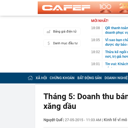
MỚI NHẤT!
18:08
QR thanh toán 
Bảng giá điện tử
doanh phục vụ
18:05
Vì sao bạn ch
Danh mục đầu tư
được dự báo s
18:02
Thừa kế ngôi 
nơi, trị giá h
18:01
Tin vui: Khách
vé tham quan,
18:00
Phó Bí thư Th
XÃ HỘI
CHỨNG KHOÁN
BẤT ĐỘNG SẢN
DOANH NGHIỆ
đôn đốc tiến 
18:00
Hà Nội triển k
Tháng 5: Doanh thu bán l
17:53
XSMN 6/8 - K
xăng dầu
17:45
Nhiều chủ cơ
hàng số lượn
17:44
Quy định chuy
Kinh tế vĩ mô
Nguyệt Quế
|
27-05-2015 - 11:03 AM
|
17:38
Công an kiểm 
Văn Điệp SN 