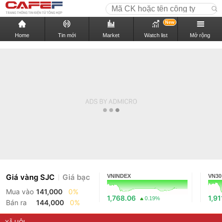
New
Home
Tin mới
Market
Watch list
Mở rộng
Giá vàng SJC
Giá bạc
VNINDEX
VN30
Mua vào
141,000
0%
1,768.06
1,91
0.19%
Bán ra
144,000
0%