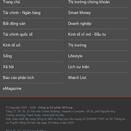
Trang chủ
Thị trường chứng khoán
Tài chính - Ngân hàng
Smart Money
Bất động sản
Doanh nghiệp
Tài chính quốc tế
Kinh tế vĩ mô - Đầu tư
Kinh tế số
Thị trường
Sống
Lifestyle
Xã hội
Lịch sự kiện
Báo cáo phân tích
Watch List
eMagazine
© Copyright 2007 - 2026 -
Công ty Cổ phần VCCorp.
Tầng 17, 19, 20, 21 Toà nhà Center Building - Hapulico Complex, Số 01, phố Nguyễn Huy
Tưởng, phường Thanh Xuân, thành phố Hà Nội
Giấy phép thiết lập trang thông tin điện tử tổng hợp trên mạng số 2216/GP-TTĐT do Sở Thông tin
và Truyền thông Hà Nội cấp ngày 10 tháng 4 năm 2019.