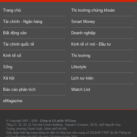
Trang chủ
Thị trường chứng khoán
Tài chính - Ngân hàng
Smart Money
Bất động sản
Doanh nghiệp
Tài chính quốc tế
Kinh tế vĩ mô - Đầu tư
Kinh tế số
Thị trường
Sống
Lifestyle
Xã hội
Lịch sự kiện
Báo cáo phân tích
Watch List
eMagazine
© Copyright 2007 - 2026 -
Công ty Cổ phần VCCorp.
Tầng 17, 19, 20, 21 Toà nhà Center Building - Hapulico Complex, Số 01, phố Nguyễn Huy
Tưởng, phường Thanh Xuân, thành phố Hà Nội
Giấy phép thiết lập trang thông tin điện tử tổng hợp trên mạng số 2216/GP-TTĐT do Sở Thông tin
và Truyền thông Hà Nội cấp ngày 10 tháng 4 năm 2019.