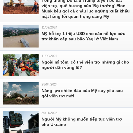
Tổng thống Donald Trump tuyên bố cắt
viện trợ, quê hương của 'Bộ trưởng' Elon
Musk kêu gọi cả châu lục ngừng xuất khẩu
mặt hàng tối quan trọng sang Mỹ
11/09/2024
Mỹ hỗ trợ 1 triệu USD cho các nỗ lực cứu
trợ khẩn cấp sau bão Yagi ở Việt Nam
11/09/2024
Ngoài mì tôm, có thể viện trợ những gì cho
người dân vùng lũ?
25/04/2024
Năng lực chiến đấu của Mỹ suy yếu sau
gói viện trợ mới
30/11/2023
Người Mỹ không muốn tiếp tục viện trợ
cho Ukraine