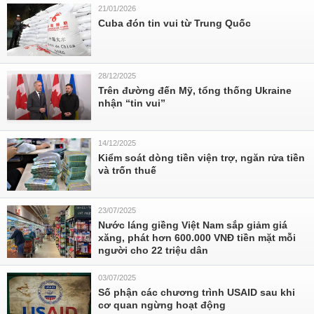
21/01/2026
Cuba đón tin vui từ Trung Quốc
28/12/2025
Trên đường đến Mỹ, tổng thống Ukraine
nhận “tin vui”
14/12/2025
Kiểm soát dòng tiền viện trợ, ngăn rửa tiền
và trốn thuế
23/07/2025
Nước láng giềng Việt Nam sắp giảm giá
xăng, phát hơn 600.000 VNĐ tiền mặt mỗi
người cho 22 triệu dân
03/07/2025
Số phận các chương trình USAID sau khi
cơ quan ngừng hoạt động