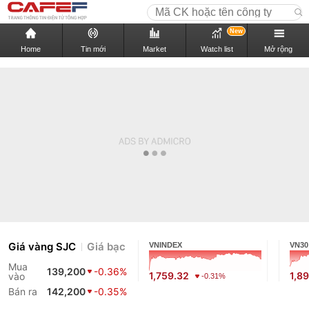
New
Home
Tin mới
Market
Watch list
Mở rộng
Giá vàng SJC
Giá bạc
VNINDEX
VN30
Mua
139,200
-0.36%
1,759.32
1,8
vào
-0.31%
Bán ra
142,200
-0.35%